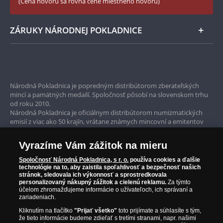
(Cena hovoru sa rovná cene miestneho hovoru)
ZÁRUKY NÁRODNEJ POKLADNICE
Bezpečné nákupy
Prvotriedny servis
Národná Pokladnica je popredným distribútorom zberateľských
mincí a pamätných medailí. Spoločnosť pôsobí na slovenskom trhu
Garancia najvyššej kvality
od roku 2010.
Národná Pokladnica je oficiálnym distribútorom numizmatických
Iba originálne produkty
emisií z viac ako 50 krajín, vrátane známych mincovní a emitentov
ako je Britská kráľovská mincovňa, Kráľovská kanadská mincovňa,
Parížska mincovňa, Nórska mincovňa, Fínska mincovňa alebo
Vyrazíme Vám zážitok na mieru
Austrálska mincovňa Perth. Spoločnosť svojim zákazníkom a
zberateľom garantuje, že všetky produkty sú v originálnej a v
Spoločnosť Národná Pokladnica, s r. o.
používa cookies a ďalšie
prvotriednej kvalite, čo je doložené aj priloženým Certifikátom
technológie na to, aby zaistila spoľahlivosť a bezpečnosť našich
autentickosti.
stránok, sledovala ich výkonnosť a sprostredkovala
personalizovaný nákupný zážitok a cielenú reklamu.
Za týmto
účelom zhromažďujeme informácie o užívateľoch, ich správaní a
zariadeniach.
Kliknutím na tlačítko
"Prijať všetko"
toto prijímate a súhlasíte s tým,
že tieto informácie budeme zdieľať s tretími stranami, napr. našimi