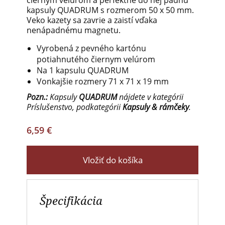
čiernym velúrom a perfektne do nej padnú
kapsuly QUADRUM s rozmerom 50 x 50 mm.
Veko kazety sa zavrie a zaistí vďaka
nenápadnému magnetu.
Vyrobená z pevného kartónu
potiahnutého čiernym velúrom
Na 1 kapsulu QUADRUM
Vonkajšie rozmery 71 x 71 x 19 mm
Pozn.:
Kapsuly
QUADRUM
nájdete v kategórii
Príslušenstvo, podkategórii
Kapsuly & rámčeky
.
6,59 €
Vložiť do košíka
Špecifikácia