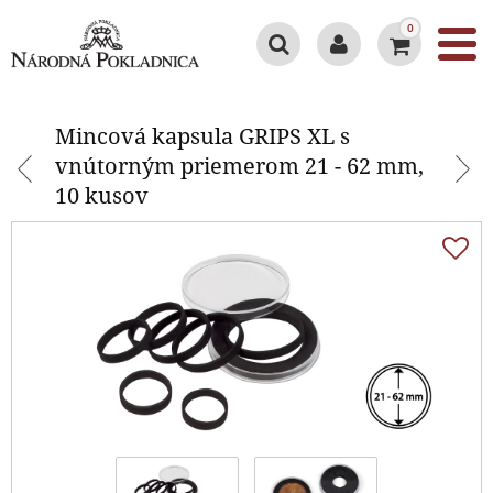
0
Mincová kapsula GRIPS XL s
vnútorným priemerom 21 - 62
Mincová kapsula GRIPS XL s
mm, 10 kusov
vnútorným priemerom 21 - 62 mm,
10 kusov