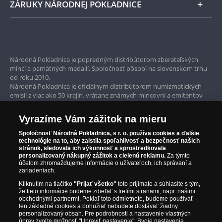
ZÁRUKY NÁRODNEJ POKLADNICE
Bezpečné nákupy
Prvotriedny servis
Národná Pokladnica je popredným distribútorom zberateľských
mincí a pamätných medailí. Spoločnosť pôsobí na slovenskom trhu
Garancia najvyššej kvality
od roku 2010.
Národná Pokladnica je oficiálnym distribútorom numizmatických
Iba originálne produkty
emisií z viac ako 50 krajín, vrátane známych mincovní a emitentov
ako je Britská kráľovská mincovňa, Kráľovská kanadská mincovňa,
Parížska mincovňa, Nórska mincovňa, Fínska mincovňa alebo
Vyrazíme Vám zážitok na mieru
Austrálska mincovňa Perth. Spoločnosť svojim zákazníkom a
zberateľom garantuje, že všetky produkty sú v originálnej a v
Spoločnosť Národná Pokladnica, s r. o.
používa cookies a ďalšie
prvotriednej kvalite, čo je doložené aj priloženým Certifikátom
technológie na to, aby zaistila spoľahlivosť a bezpečnosť našich
autentickosti.
stránok, sledovala ich výkonnosť a sprostredkovala
personalizovaný nákupný zážitok a cielenú reklamu.
Za týmto
účelom zhromažďujeme informácie o užívateľoch, ich správaní a
zariadeniach.
Kliknutím na tlačítko
"Prijať všetko"
toto prijímate a súhlasíte s tým,
že tieto informácie budeme zdieľať s tretími stranami, napr. našimi
obchodnými partnermi. Pokiaľ toto odmietnete, budeme používať
len základné cookies a bohužiaľ nebudete dostávať žiadny
personalizovaný obsah. Pre podrobnosti a nastavenie vlastných
úprav zvoľte možnosť "Upraviť nastavenia". Svoje nastavenia