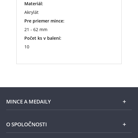
Materiál:
Akrylát
Pre priemer mince:
21 - 62 mm
Počet ks v balení:
10
MINCE A MEDAILY
Len v Národnej Pokladnici
O SPOLOČNOSTI
Striebro