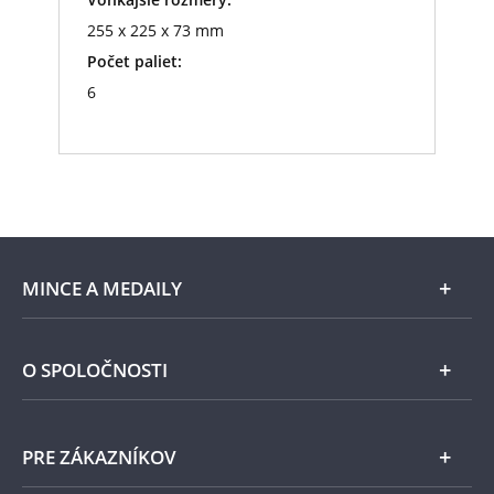
255 x 225 x 73 mm
Počet paliet:
6
MINCE A MEDAILY
Len v Národnej Pokladnici
O SPOLOČNOSTI
Striebro
Národná Pokladnica
PRE ZÁKAZNÍKOV
Pamätné medaily