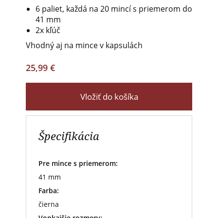
6 paliet, každá na 20 mincí s priemerom do
41 mm
2x kľúč
Vhodný aj na mince v kapsulách
25,99 €
Vložiť do košíka
Špecifikácia
Pre mince s priemerom:
41 mm
Farba:
čierna
Vonkajšie rozmery: