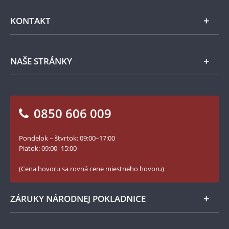
Emisie NBS
Všeobecné obchodné podmienky
KONTAKT
Príslušenstvo
Ochrana osobných údajov
Spracovanie osobných údajov
Numizmatické novinky
Napíšte nám
NAŠE STRÁNKY
Ako objednať
Ako Vám môžeme pomôcť?
100. výročie vzniku Česko-Slovenska
Otázky a odpovede
Kontakt pre médiá
Blog Pokladnica mincí
Vrátenie tovaru - formulár
0850 606 009
Facebook Národnej Pokladnice
Slovník základných pojmov
Instagram Národnej Pokladnice
Pondelok – štvrtok: 09:00–17:00
Numizmatické novinky
YouTube Národnej Pokladnice
Piatok: 09:00–15:00
Zásady používania súborov cookie
(Cena hovoru sa rovná cene miestneho hovoru)
ZÁRUKY NÁRODNEJ POKLADNICE