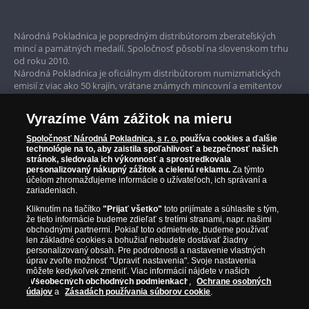
Bezpečné nákupy
Prvotriedny servis
Národná Pokladnica je popredným distribútorom zberateľských
mincí a pamätných medailí. Spoločnosť pôsobí na slovenskom trhu
Garancia najvyššej kvality
od roku 2010.
Národná Pokladnica je oficiálnym distribútorom numizmatických
Iba originálne produkty
emisií z viac ako 50 krajín, vrátane známych mincovní a emitentov
ako je Britská kráľovská mincovňa, Kráľovská kanadská mincovňa,
Parížska mincovňa, Nórska mincovňa, Fínska mincovňa alebo
Vyrazíme Vám zážitok na mieru
Austrálska mincovňa Perth. Spoločnosť svojim zákazníkom a
zberateľom garantuje, že všetky produkty sú v originálnej a v
Spoločnosť Národná Pokladnica, s r. o.
používa cookies a ďalšie
prvotriednej kvalite, čo je doložené aj priloženým Certifikátom
technológie na to, aby zaistila spoľahlivosť a bezpečnosť našich
autentickosti.
stránok, sledovala ich výkonnosť a sprostredkovala
personalizovaný nákupný zážitok a cielenú reklamu.
Za týmto
účelom zhromažďujeme informácie o užívateľoch, ich správaní a
zariadeniach.
Kliknutím na tlačítko
"Prijať všetko"
toto prijímate a súhlasíte s tým,
že tieto informácie budeme zdieľať s tretími stranami, napr. našimi
obchodnými partnermi. Pokiaľ toto odmietnete, budeme používať
len základné cookies a bohužiaľ nebudete dostávať žiadny
personalizovaný obsah. Pre podrobnosti a nastavenie vlastných
úprav zvoľte možnosť "Upraviť nastavenia". Svoje nastavenia
môžete kedykoľvek zmeniť. Viac informácií nájdete v našich
Všeobecných obchodných podmienkach
,
Ochrane osobných
údajov
a
Zásadách používania súborov cookie
.