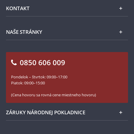
Emisie NBS
Všeobecné obchodné podmienky
KONTAKT
Príslušenstvo
Ochrana osobných údajov
Spracovanie osobných údajov
Numizmatické novinky
Napíšte nám
NAŠE STRÁNKY
Ako objednať
Ako Vám môžeme pomôcť?
100. výročie vzniku Česko-Slovenska
Otázky a odpovede
Kontakt pre médiá
Blog Pokladnica mincí
Vrátenie tovaru - formulár
0850 606 009
Facebook Národnej Pokladnice
Slovník základných pojmov
Instagram Národnej Pokladnice
Pondelok – štvrtok: 09:00–17:00
Numizmatické novinky
YouTube Národnej Pokladnice
Piatok: 09:00–15:00
Zásady používania súborov cookie
(Cena hovoru sa rovná cene miestneho hovoru)
ZÁRUKY NÁRODNEJ POKLADNICE
Bezpečné nákupy