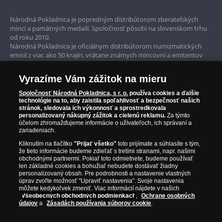
Prvotriedny servis
Národná Pokladnica je popredným distribútorom zberateľských
mincí a pamätných medailí. Spoločnosť pôsobí na slovenskom trhu
Garancia najvyššej kvality
od roku 2010.
Národná Pokladnica je oficiálnym distribútorom numizmatických
Iba originálne produkty
emisií z viac ako 50 krajín, vrátane známych mincovní a emitentov
ako je Britská kráľovská mincovňa, Kráľovská kanadská mincovňa,
Parížska mincovňa, Nórska mincovňa, Fínska mincovňa alebo
Vyrazíme Vám zážitok na mieru
Austrálska mincovňa Perth. Spoločnosť svojim zákazníkom a
zberateľom garantuje, že všetky produkty sú v originálnej a v
Spoločnosť Národná Pokladnica, s r. o.
používa cookies a ďalšie
prvotriednej kvalite, čo je doložené aj priloženým Certifikátom
technológie na to, aby zaistila spoľahlivosť a bezpečnosť našich
autentickosti.
stránok, sledovala ich výkonnosť a sprostredkovala
personalizovaný nákupný zážitok a cielenú reklamu.
Za týmto
účelom zhromažďujeme informácie o užívateľoch, ich správaní a
zariadeniach.
Kliknutím na tlačítko
"Prijať všetko"
toto prijímate a súhlasíte s tým,
že tieto informácie budeme zdieľať s tretími stranami, napr. našimi
obchodnými partnermi. Pokiaľ toto odmietnete, budeme používať
len základné cookies a bohužiaľ nebudete dostávať žiadny
personalizovaný obsah. Pre podrobnosti a nastavenie vlastných
úprav zvoľte možnosť "Upraviť nastavenia". Svoje nastavenia
môžete kedykoľvek zmeniť. Viac informácií nájdete v našich
Všeobecných obchodných podmienkach
,
Ochrane osobných
údajov
a
Zásadách používania súborov cookie
.