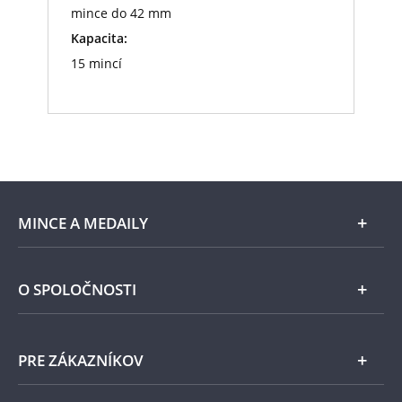
mince do 42 mm
Kapacita:
15 mincí
MINCE A MEDAILY
Len v Národnej Pokladnici
O SPOLOČNOSTI
Striebro
Národná Pokladnica
PRE ZÁKAZNÍKOV
Pamätné medaily