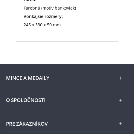
Farebná (motív bankoviek)
Vonkajšie rozmery:
245 x 330 x 50 mm
MINCE A MEDAILY
Len v Národnej Pokladnici
O SPOLOČNOSTI
Striebro
Národná Pokladnica
PRE ZÁKAZNÍKOV
Pamätné medaily