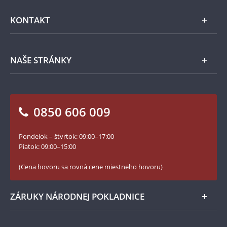
Emisie NBS
Všeobecné obchodné podmienky
KONTAKT
Príslušenstvo
Ochrana osobných údajov
Spracovanie osobných údajov
Numizmatické novinky
Napíšte nám
NAŠE STRÁNKY
Ako objednať
Ako Vám môžeme pomôcť?
100. výročie vzniku Česko-Slovenska
Otázky a odpovede
Kontakt pre médiá
Blog Pokladnica mincí
Vrátenie tovaru - formulár
0850 606 009
Facebook Národnej Pokladnice
Slovník základných pojmov
Instagram Národnej Pokladnice
Pondelok – štvrtok: 09:00–17:00
Numizmatické novinky
YouTube Národnej Pokladnice
Piatok: 09:00–15:00
Zásady používania súborov cookie
(Cena hovoru sa rovná cene miestneho hovoru)
ZÁRUKY NÁRODNEJ POKLADNICE