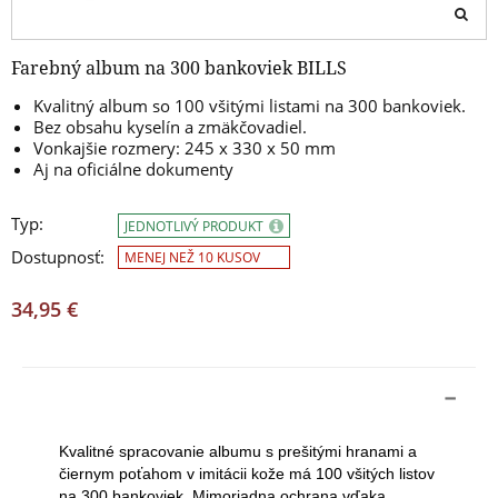
Farebný album na 300 bankoviek BILLS
Kvalitný album so 100 všitými listami na 300 bankoviek.
Bez obsahu kyselín a zmäkčovadiel.
Vonkajšie rozmery: 245 x 330 x 50 mm
Aj na oficiálne dokumenty
Typ:
JEDNOTLIVÝ PRODUKT
Dostupnosť:
MENEJ NEŽ 10 KUSOV
34,95 €
Kvalitné spracovanie albumu s prešitými hranami a
čiernym poťahom v imitácii kože má 100 všitých listov
na 300 bankoviek. Mimoriadna ochrana vďaka