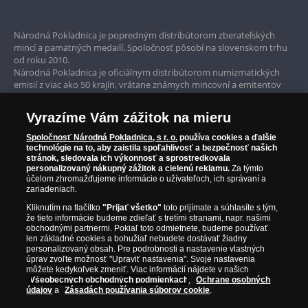
Bezpečné nákupy
Prvotriedny servis
Národná Pokladnica je popredným distribútorom zberateľských
mincí a pamätných medailí. Spoločnosť pôsobí na slovenskom trhu
Garancia najvyššej kvality
od roku 2010.
Národná Pokladnica je oficiálnym distribútorom numizmatických
Iba originálne produkty
emisií z viac ako 50 krajín, vrátane známych mincovní a emitentov
ako je Britská kráľovská mincovňa, Kráľovská kanadská mincovňa,
Parížska mincovňa, Nórska mincovňa, Fínska mincovňa alebo
Vyrazíme Vám zážitok na mieru
Austrálska mincovňa Perth. Spoločnosť svojim zákazníkom a
zberateľom garantuje, že všetky produkty sú v originálnej a v
Spoločnosť Národná Pokladnica, s r. o.
používa cookies a ďalšie
prvotriednej kvalite, čo je doložené aj priloženým Certifikátom
technológie na to, aby zaistila spoľahlivosť a bezpečnosť našich
autentickosti.
stránok, sledovala ich výkonnosť a sprostredkovala
personalizovaný nákupný zážitok a cielenú reklamu.
Za týmto
účelom zhromažďujeme informácie o užívateľoch, ich správaní a
zariadeniach.
Kliknutím na tlačítko
"Prijať všetko"
toto prijímate a súhlasíte s tým,
že tieto informácie budeme zdieľať s tretími stranami, napr. našimi
obchodnými partnermi. Pokiaľ toto odmietnete, budeme používať
len základné cookies a bohužiaľ nebudete dostávať žiadny
personalizovaný obsah. Pre podrobnosti a nastavenie vlastných
úprav zvoľte možnosť "Upraviť nastavenia". Svoje nastavenia
môžete kedykoľvek zmeniť. Viac informácií nájdete v našich
Všeobecných obchodných podmienkach
,
Ochrane osobných
údajov
a
Zásadách používania súborov cookie
.