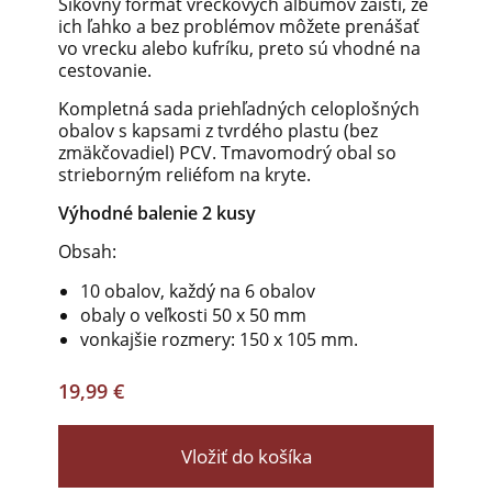
Šikovný formát vreckových albumov zaistí, že
ich ľahko a bez problémov môžete prenášať
vo vrecku alebo kufríku, preto sú vhodné na
cestovanie.
Kompletná sada priehľadných celoplošných
obalov s kapsami z tvrdého plastu (bez
zmäkčovadiel) PCV. Tmavomodrý obal so
strieborným reliéfom na kryte.
Výhodné balenie 2 kusy
Obsah:
10 obalov, každý na 6 obalov
obaly o veľkosti 50 x 50 mm
vonkajšie rozmery: 150 x 105 mm.
19,99 €
Vložiť do košíka