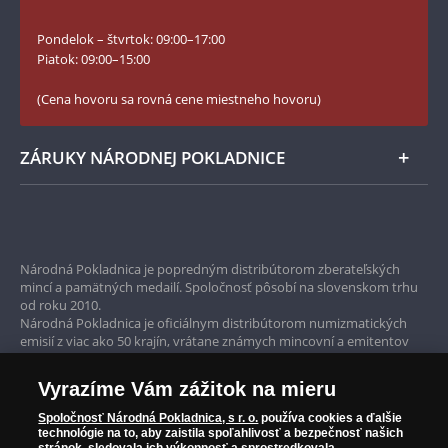
Slovník základných pojmov
Instagram Národnej Pokladnice
Pondelok – štvrtok: 09:00–17:00
Numizmatické novinky
YouTube Národnej Pokladnice
Piatok: 09:00–15:00
Zásady používania súborov cookie
(Cena hovoru sa rovná cene miestneho hovoru)
ZÁRUKY NÁRODNEJ POKLADNICE
Bezpečné nákupy
Prvotriedny servis
Národná Pokladnica je popredným distribútorom zberateľských
mincí a pamätných medailí. Spoločnosť pôsobí na slovenskom trhu
Garancia najvyššej kvality
od roku 2010.
Národná Pokladnica je oficiálnym distribútorom numizmatických
Iba originálne produkty
emisií z viac ako 50 krajín, vrátane známych mincovní a emitentov
ako je Britská kráľovská mincovňa, Kráľovská kanadská mincovňa,
Parížska mincovňa, Nórska mincovňa, Fínska mincovňa alebo
Vyrazíme Vám zážitok na mieru
Austrálska mincovňa Perth. Spoločnosť svojim zákazníkom a
zberateľom garantuje, že všetky produkty sú v originálnej a v
Spoločnosť Národná Pokladnica, s r. o.
používa cookies a ďalšie
prvotriednej kvalite, čo je doložené aj priloženým Certifikátom
technológie na to, aby zaistila spoľahlivosť a bezpečnosť našich