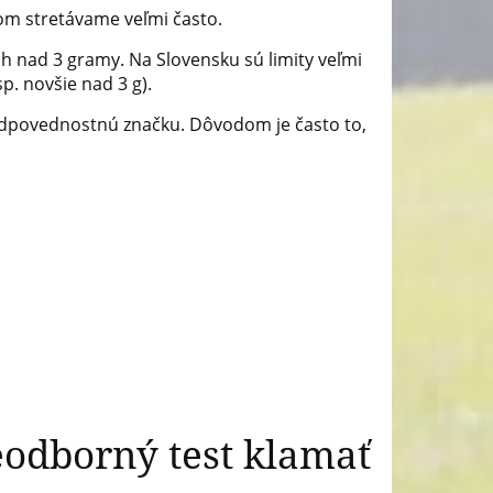
com stretávame veľmi často.
h nad 3 gramy. Na Slovensku sú limity veľmi
sp. novšie nad 3 g).
odpovednostnú značku. Dôvodom je často to,
eodborný test klamať