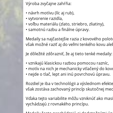
Výroba zvyčajne zahŕňa:
• návrh motívu (líc aj rub),
• vytvorenie razidla,
• voľbu materiálu (zlato, striebro, zliatiny),
• samotnú razbu a finálne úpravy.
Medaily sa najčastejšie razia z kovového polo
však možné raziť aj do veľmi tenkého kovu ale
Je dôležité zdôrazniť, že aj tieto tenké medaily:
• vznikajú klasickou razbou pomocou razníc,
• motív na nich je mechanicky vtlačený do kov
• nejde o tlač, lept ani inú povrchovú úpravu.
Rozdiel je iba v technológii a výslednom efekt
však zostáva zachovaný princíp skutočnej med
Vďaka tejto variabilite môžu vzniknúť ako masí
vychádzajú z rovnakého princípu.