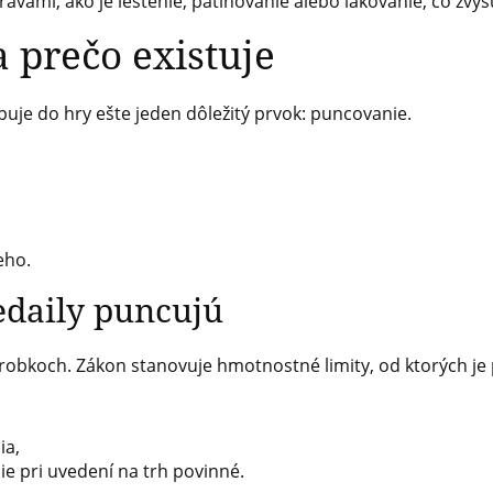
vami, ako je leštenie, patinovanie alebo lakovanie, čo zvyšu
a prečo existuje
uje do hry ešte jeden dôležitý prvok: puncovanie.
eho.
edaily puncujú
ýrobkoch. Zákon stanovuje hmotnostné limity, od ktorých je
ia,
ie pri uvedení na trh povinné.