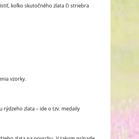
tiť, koľko skutočného zlata či striebra
enia vzorky.
 rýdzeho zlata – ide o tzv. medaily
ýdzeho zlata na povrchu. V takom prípade