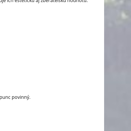
je ich estetickú aj zberateľskú hodnotu.
 punc povinný.