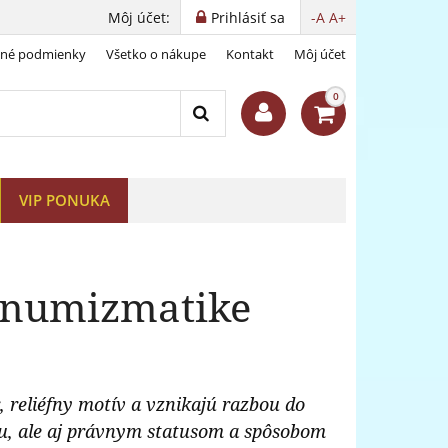
Môj účet:
Prihlásiť sa
-A
A+
dné podmienky
Všetko o nákupe
Kontakt
Môj účet
0
VIP PONUKA
v numizmatike
 reliéfny motív a vznikajú razbou do
iou, ale aj právnym statusom a spôsobom