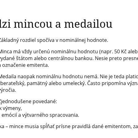
edzi mincou a medailou
Základný rozdiel spočíva v nominálnej hodnote.
Minca má vždy určenú nominálnu hodnotu (napr. 50 Kč alebo 1
vydané štátom alebo centrálnou bankou. Nesie preto presne
a označenie emitenta.
Medaila naopak nominálnu hodnotu nemá. Nie je teda platidl
zberateľský, pamätný alebo umelecký. Často pripomína význ
výročia.
Zjednodušene povedané:
ok výmeny,
 emócií a výtvarného spracovania.
stika – mince musia spĺňať prísne pravidlá dané emitentom, z