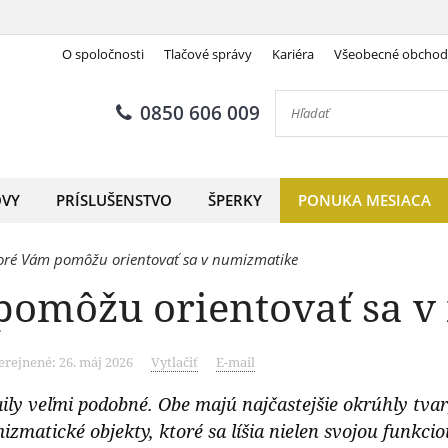
O spoločnosti
Tlačové správy
Kariéra
Všeobecné obcho
0850 606 009
OVY
PRÍSLUŠENSTVO
ŠPERKY
PONUKA MESIACA
ktoré Vám pomôžu orientovať sa v numizmatike
 pomôžu orientovať sa 
rejnené: 26. máj 2026
Vytlačiť
E-mail
ly veľmi podobné. Obe majú najčastejšie okrúhly tvar,
izmatické objekty, ktoré sa líšia nielen svojou funkc