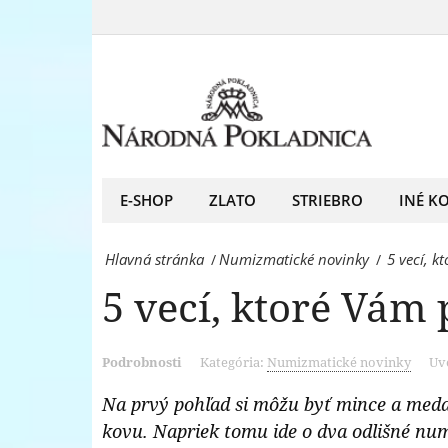
5
sa
vecí,
v
ktoré
numizmatike
Vám
-
pomôžu
Národná
orientovať
E-SHOP
ZLATO
STRIEBRO
INÉ K
Pokladnica
sa
-
Hlavná stránka
Numizmatické novinky
5 vecí, 
/
/
v
predný
5 vecí, ktoré Vám
numizmatike
európsky
-
predajca
Podrobnosti
Kategória:
Numizmatické novinky
Uve
Národná
mincí
Pokladnica
Na prvý pohľad si môžu byť mince a medai
a
kovu. Napriek tomu ide o dva odlišné num
-
medailí