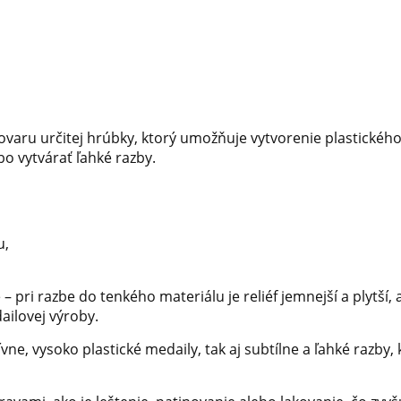
tovaru určitej hrúbky, ktorý umožňuje vytvorenie plastického
bo vytvárať ľahké razby.
u,
e – pri razbe do tenkého materiálu je reliéf jemnejší a plytš
ailovej výroby.
vne, vysoko plastické medaily, tak aj subtílne a ľahké razby,