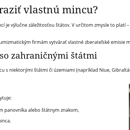
yraziť vlastnú mincu?
cí je výlučne záležitosťou štátov. V určitom zmysle to pla
numizmatickým firmám vytvárať vlastné zberateľské emisie m
 so zahraničnými štátmi
 s niektorými štátmi či územiami (napríklad Niue, Gibraltár
ytuje:
étom panovníka alebo štátnym znakom,
inca.