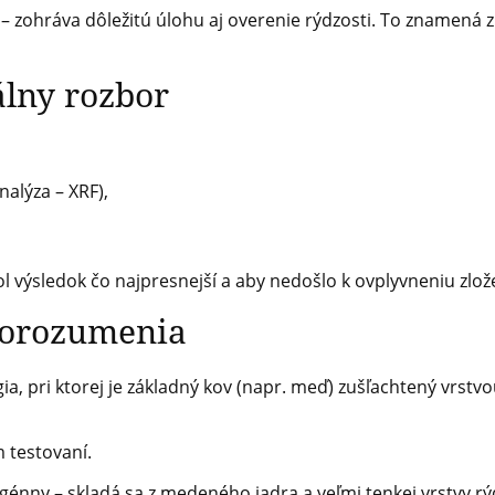
 zohráva dôležitú úlohu aj overenie rýdzosti. To znamená zis
álny rozbor
alýza – XRF),
l výsledok čo najpresnejší a aby nedošlo k ovplyvneniu zlož
dorozumenia
a, pri ktorej je základný kov (napr. meď) zušľachtený vrstvou
 testovaní.
génny – skladá sa z medeného jadra a veľmi tenkej vrstvy r