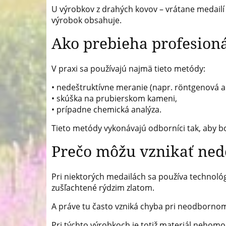
U výrobkov z drahých kovov – vrátane medailí –
výrobok obsahuje.
Ako prebieha profesion
V praxi sa používajú najmä tieto metódy:
• nedeštruktívne meranie (napr. röntgenová an
• skúška na prubierskom kameni,
• prípadne chemická analýza.
Tieto metódy vykonávajú odborníci tak, aby bo
Prečo môžu vznikať ne
Pri niektorých medailách sa používa technológi
zušľachtené rýdzim zlatom.
A práve tu často vzniká chyba pri neodbornom
Pri týchto výrobkoch je totiž materiál nehomo