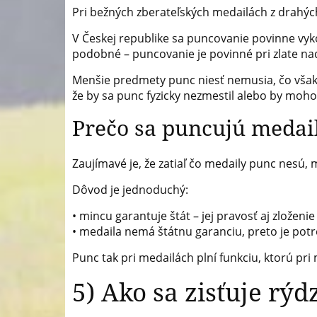
Pri bežných zberateľských medailách z drahých
V Českej republike sa puncovanie povinne vyk
podobné – puncovanie je povinné pri zlate nad 0
Menšie predmety punc niesť nemusia, čo však
že by sa punc fyzicky nezmestil alebo by moho
Prečo sa puncujú medail
Zaujímavé je, že zatiaľ čo medaily punc nesú,
Dôvod je jednoduchý:
• mincu garantuje štát – jej pravosť aj zložen
• medaila nemá štátnu garanciu, preto je potr
Punc tak pri medailách plní funkciu, ktorú pri 
5) Ako sa zisťuje rý