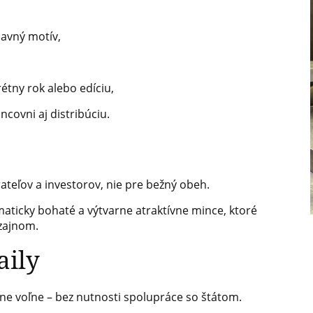
lavný motív,
étny rok alebo edíciu,
covni aj distribúciu.
,
ateľov a investorov, nie pre bežný obeh.
ticky bohaté a výtvarne atraktívne mince, ktoré
izajnom.
aily
lne voľne – bez nutnosti spolupráce so štátom.