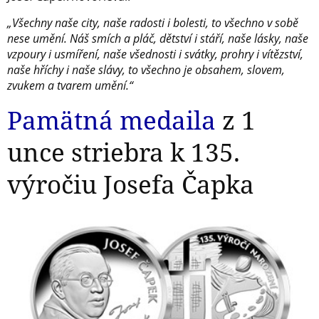
„Všechny naše city, naše radosti i bolesti, to všechno v sobě
nese umění. Náš smích a pláč, dětství i stáří, naše lásky, naše
vzpoury i usmíření, naše všednosti i svátky, prohry i vítězství,
naše hříchy i naše slávy, to všechno je obsahem, slovem,
zvukem a tvarem umění.“
Pamätná medaila
z 1
unce striebra k 135.
výročiu Josefa Čapka