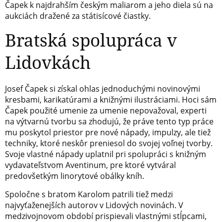
Čapek k najdrahším českým maliarom a jeho diela sú na
aukciách dražené za státisícové čiastky.
Bratská spolupráca v
Lidovkách
Josef Čapek si získal ohlas jednoduchými novinovými
kresbami, karikatúrami a knižnými ilustráciami. Hoci sám
Čapek použité umenie za umenie nepovažoval, experti
na výtvarnú tvorbu sa zhodujú, že práve tento typ práce
mu poskytol priestor pre nové nápady, impulzy, ale tiež
techniky, ktoré neskôr preniesol do svojej voľnej tvorby.
Svoje vlastné nápady uplatnil pri spolupráci s knižným
vydavateľstvom Aventinum, pre ktoré vytváral
predovšetkým linorytové obálky kníh.
Spoločne s bratom Karolom patrili tiež medzi
najvyťaženejších autorov v Lidových novinách. V
medzivojnovom období prispievali vlastnými stĺpcami,