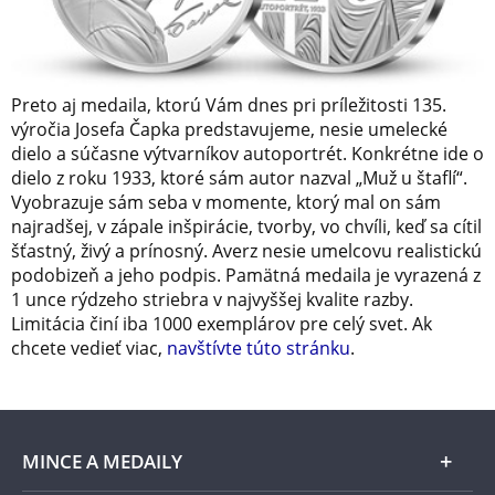
Preto aj medaila, ktorú Vám dnes pri príležitosti 135.
výročia Josefa Čapka predstavujeme, nesie umelecké
dielo a súčasne výtvarníkov autoportrét. Konkrétne ide o
dielo z roku 1933, ktoré sám autor nazval „Muž u štaflí“.
Vyobrazuje sám seba v momente, ktorý mal on sám
najradšej, v zápale inšpirácie, tvorby, vo chvíli, keď sa cítil
šťastný, živý a prínosný. Averz nesie umelcovu realistickú
podobizeň a jeho podpis. Pamätná medaila je vyrazená z
1 unce rýdzeho striebra v najvyššej kvalite razby.
Limitácia činí iba 1000 exemplárov pre celý svet. Ak
chcete vedieť viac,
navštívte túto stránku
.
MINCE A MEDAILY