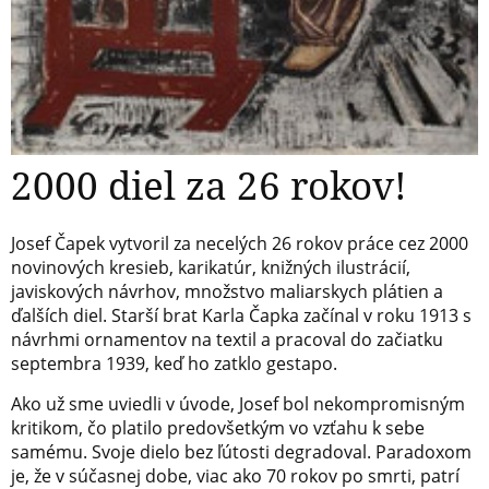
2000 diel za 26 rokov!
Josef Čapek vytvoril za necelých 26 rokov práce cez 2000
novinových kresieb, karikatúr, knižných ilustrácií,
javiskových návrhov, množstvo maliarskych plátien a
ďalších diel. Starší brat Karla Čapka začínal v roku 1913 s
návrhmi ornamentov na textil a pracoval do začiatku
septembra 1939, keď ho zatklo gestapo.
Ako už sme uviedli v úvode, Josef bol nekompromisným
kritikom, čo platilo predovšetkým vo vzťahu k sebe
samému. Svoje dielo bez ľútosti degradoval. Paradoxom
je, že v súčasnej dobe, viac ako 70 rokov po smrti, patrí