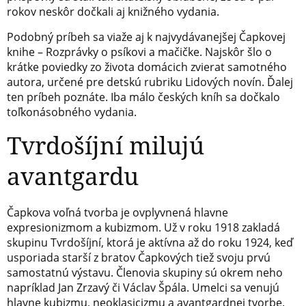
rokov neskôr dočkali aj knižného vydania.
Podobný príbeh sa viaže aj k najvydávanejšej Čapkovej
knihe – Rozprávky o psíkovi a mačičke. Najskôr šlo o
krátke poviedky zo života domácich zvierat samotného
autora, určené pre detskú rubriku Lidových novín. Ďalej
ten príbeh poznáte. Iba málo českých kníh sa dočkalo
toľkonásobného vydania.
Tvrdošíjní milujú
avantgardu
Čapkova voľná tvorba je ovplyvnená hlavne
expresionizmom a kubizmom. Už v roku 1918 zakladá
skupinu Tvrdošíjní, ktorá je aktívna až do roku 1924, keď
usporiada starší z bratov Čapkových tiež svoju prvú
samostatnú výstavu. Členovia skupiny sú okrem neho
napríklad Jan Zrzavý či Václav Špála. Umelci sa venujú
hlavne kubizmu, neoklasicizmu a avantgardnej tvorbe.