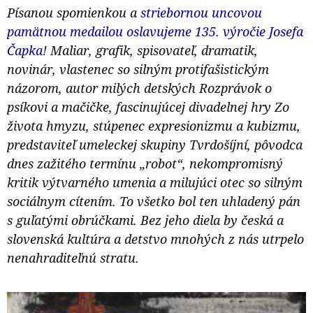
Písanou spomienkou a
striebornou uncovou
pamätnou medailou oslavujeme 135. výročie Josefa
Čapka
! Maliar, grafik, spisovateľ, dramatik,
novinár, vlastenec so silným protifašistickým
názorom, autor milých detských Rozprávok o
psíkovi a mačičke, fascinujúcej divadelnej hry Zo
života hmyzu, stúpenec expresionizmu a kubizmu,
predstaviteľ umeleckej skupiny Tvrdošíjní, pôvodca
dnes zažitého termínu „robot“, nekompromisný
kritik výtvarného umenia a milujúci otec so silným
sociálnym cítením. To všetko bol ten uhladený pán
s guľatými obrúčkami. Bez jeho diela by česká a
slovenská kultúra a detstvo mnohých z nás utrpelo
nenahraditeľnú stratu.