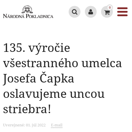
0
135. výročie
všestranného umelca
Josefa Čapka
oslavujeme uncou
striebra!
Uverejnené: 01. júl 2022
E-mail