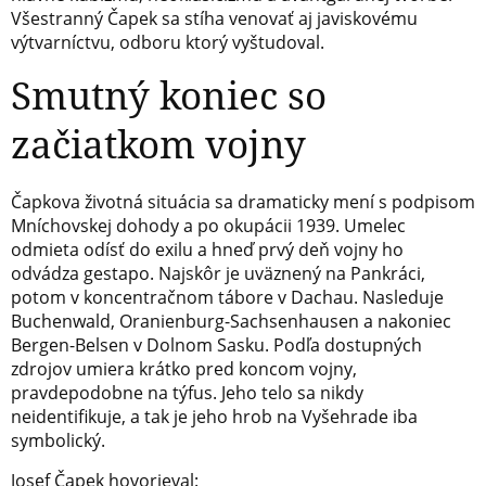
Všestranný Čapek sa stíha venovať aj javiskovému
výtvarníctvu, odboru ktorý vyštudoval.
Smutný koniec so
začiatkom vojny
Čapkova životná situácia sa dramaticky mení s podpisom
Mníchovskej dohody a po okupácii 1939. Umelec
odmieta odísť do exilu a hneď prvý deň vojny ho
odvádza gestapo. Najskôr je uväznený na Pankráci,
potom v koncentračnom tábore v Dachau. Nasleduje
Buchenwald, Oranienburg-Sachsenhausen a nakoniec
Bergen-Belsen v Dolnom Sasku. Podľa dostupných
zdrojov umiera krátko pred koncom vojny,
pravdepodobne na týfus. Jeho telo sa nikdy
neidentifikuje, a tak je jeho hrob na Vyšehrade iba
symbolický.
Josef Čapek hovorieval: