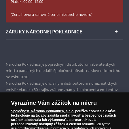
Piatok: 09:00–15:00
Zásady používania súborov cookie
(Cena hovoru sa rovná cene miestneho hovoru)
ZÁRUKY NÁRODNEJ POKLADNICE
Bezpečné nákupy
Prvotriedny servis
Národná Pokladnica je popredným distribútorom zberateľských
Garancia najvyššej kvality
mincí a pamätných medailí. Spoločnosť pôsobí na slovenskom trhu
od roku 2010.
Iba originálne produkty
Národná Pokladnica je oficiálnym distribútorom numizmatických
emisií z viac ako 50 krajín, vrátane známych mincovní a emitentov
ako je Britská kráľovská mincovňa, Kráľovská kanadská mincovňa,
Parížska mincovňa, Nórska mincovňa, Fínska mincovňa alebo
Vyrazíme Vám zážitok na mieru
Austrálska mincovňa Perth. Spoločnosť svojim zákazníkom a
Spoločnosť Národná Pokladnica, s r. o.
používa cookies a ďalšie
zberateľom garantuje, že všetky produkty sú v originálnej a v
technológie na to, aby zaistila spoľahlivosť a bezpečnosť našich
stránok, sledovala ich výkonnosť a sprostredkovala
prvotriednej kvalite, čo je doložené aj priloženým Certifikátom
personalizovaný nákupný zážitok a cielenú reklamu.
Za týmto
autentickosti.
účelom zhromažďujeme informácie o užívateľoch, ich správaní a