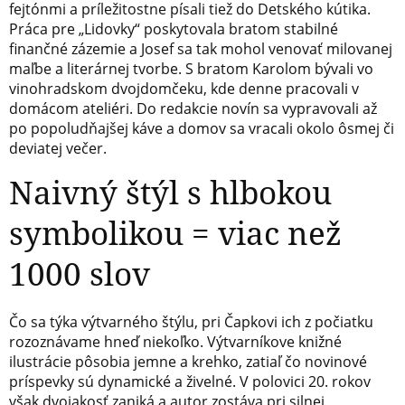
fejtónmi a príležitostne písali tiež do Detského kútika.
Práca pre „Lidovky“ poskytovala bratom stabilné
finančné zázemie a Josef sa tak mohol venovať milovanej
maľbe a literárnej tvorbe. S bratom Karolom bývali vo
vinohradskom dvojdomčeku, kde denne pracovali v
domácom ateliéri. Do redakcie novín sa vypravovali až
po popoludňajšej káve a domov sa vracali okolo ôsmej či
deviatej večer.
Naivný štýl s hlbokou
symbolikou = viac než
1000 slov
Čo sa týka výtvarného štýlu, pri Čapkovi ich z počiatku
rozoznávame hneď niekoľko. Výtvarníkove knižné
ilustrácie pôsobia jemne a krehko, zatiaľ čo novinové
príspevky sú dynamické a živelné. V polovici 20. rokov
však dvojakosť zaniká a autor zostáva pri silnej