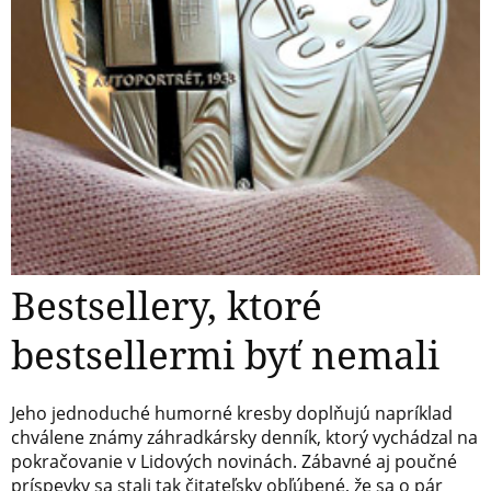
Bestsellery, ktoré
bestsellermi byť nemali
Jeho jednoduché humorné kresby doplňujú napríklad
chválene známy záhradkársky denník, ktorý vychádzal na
pokračovanie v Lidových novinách. Zábavné aj poučné
príspevky sa stali tak čitateľsky obľúbené, že sa o pár