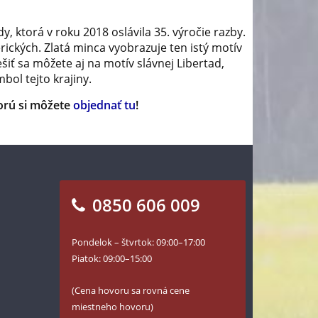
 ktorá v roku 2018 oslávila 35. výročie razby.
rických. Zlatá minca vyobrazuje ten istý motív
iť sa môžete aj na motív slávnej Libertad,
bol tejto krajiny.
torú si môžete
objednať tu
!
0850 606 009
Pondelok – štvrtok: 09:00–17:00
Piatok: 09:00–15:00
(Cena hovoru sa rovná cene
miestneho hovoru)