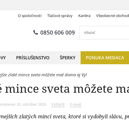
O spoločnosti
Tlačové správy
Kariéra
Všeobecné obcho
0850 606 009
OVY
PRÍSLUŠENSTVO
ŠPERKY
PONUKA MESIACA
jšie zlaté mince sveta môžete mať doma aj Vy!
té mince sveta môžete m
erejnené: 02. október 2020
Vytlačiť
E-mail
ších zlatých mincí sveta, ktoré si vydobyli slávu, pr