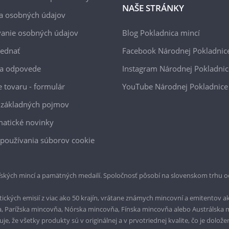
NAŠE STRÁNKY
a osobných údajov
anie osobných údajov
Blog Pokladnica mincí
jednať
Facebook Národnej Pokladnic
 a odpovede
Instagram Národnej Pokladnic
e tovaru - formulár
YouTube Národnej Pokladnice
 základných pojmov
atické novinky
používania súborov cookie
ských mincí a pamätných medailí. Spoločnosť pôsobí na slovenskom trhu o
ckých emisií z viac ako 50 krajín, vrátane známych mincovní a emitentov ak
a, Parížska mincovňa, Nórska mincovňa, Fínska mincovňa alebo Austrálska
, že všetky produkty sú v originálnej a v prvotriednej kvalite, čo je dolože