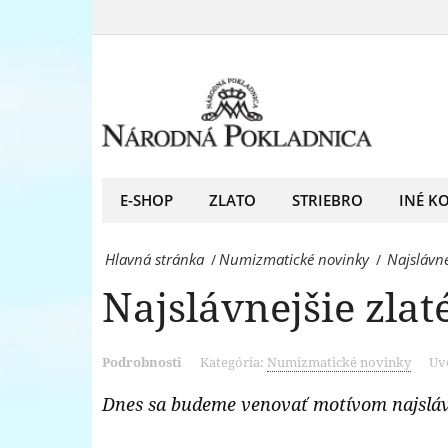
Najslávnejšie
doma
zlaté
aj
mince
Vy!
sveta
-
môžete
Národná
mať
E-SHOP
ZLATO
STRIEBRO
INÉ K
Pokladnica
doma
-
Hlavná stránka
Numizmatické novinky
Najslávne
/
/
aj
predný
Najslávnejšie zla
Vy!
európsky
-
predajca
Podrobnosti
Kategória:
Numizmatické novinky
Uv
Národná
mincí
Pokladnica
Dnes sa budeme venovať motívom najslávnej
a
-
medailí