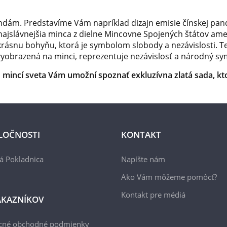
ndám. Predstavíme Vám napríklad dizajn emisie čínskej pandy,
 najslávnejšia minca z dielne Mincovne Spojených štátov ame
rásnu bohyňu, ktorá je symbolom slobody a nezávislosti. Teš
vyobrazená na minci, reprezentuje nezávislosť a národný sym
h mincí sveta Vám umožní spoznať exkluzívna zlatá sada, k
LOČNOSTI
KONTAKT
á Pokladnica
Napíšte nám
Ako Vám môžeme pomôcť?
Kontakt pre médiá
ÁKAZNÍKOV
cné obchodné podmienky