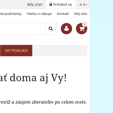
Môj účet:
Prihlásiť sa
-A
A+
dné podmienky
Všetko o nákupe
Kontakt
Môj účet
0
VIP PONUKA
ať doma aj Vy!
estíž a záujem zberateľov po celom svete.