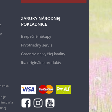
ZÁRUKY NÁRODNEJ
POKLADNICE
e
e
Bezpečné nákupy
Prvotriedny servis
Garancia najvyššej kvality
Iba originálne produkty
d roku
o je
 mincovňa
né aj