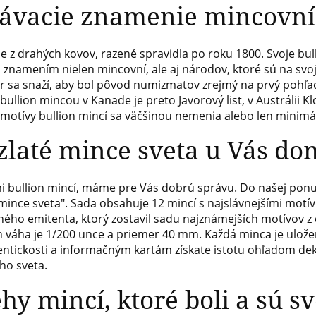
návacie znamenie mincovní
z drahých kovov, razené spravidla po roku 1800. Svoje bul
znamením nielen mincovní, ale aj národov, ktoré sú na svoj
lér sa snaží, aby bol pôvod numizmatov zrejmý na prvý po
bullion mincou v Kanade je preto Javorový list, v Austrálii K
 motívy bullion mincí sa väčšinou nemenia alebo len minimá
zlaté mince sveta u Vás do
mi bullion mincí, máme pre Vás dobrú správu. Do našej ponu
ince sveta". Sada obsahuje 12 mincí s najslávnejšími motívm
dného emitenta, ktorý zostavil sadu najznámejších motívov z 
ch váha je 1/200 unce a priemer 40 mm. Každá minca je ulož
entickosti a informačným kartám získate istotu ohľadom de
ho sveta.
ehy mincí, ktoré boli a sú 