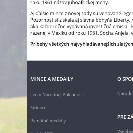
roku 1961 názov juhoafrickej meny.
Aj ďalšie mince z novej sady sú venované lege
Pozornosť si získala aj slávna bohyňa Liberty,
ako každoročne vydávaná investičná emisia - k
razenej v Mexiku od roku 1981. Socha Anjela, 
Príbehy všetkých najvyhľadávanejších zlatýc
MINCE A MEDAILY
O SPO
Národn
Len v Národnej Pokladnici
Striebro
PRE Z
Pamätné medaily
Všeobe