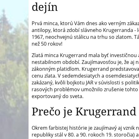
dejín
Prvá minca, ktorú Vám dnes ako verným záka
antilopy, ktorá zdobí slávneho Krugerranda -
1967, neochvejnú stálicu na trhu so zlatom. Tá
než 50 rokov!
Zlatá minca Krugerrand mala byť investičnou 
nestabilnom období. Zaujímavosťou je, že aj 
zákonným platidlom. Krugerrand predstavoval
cenu zlata. V sedemdesiatych a osemdesiatyc
zakázaný, kvôli bojkotu JAR v súvislosti s polit
rasových problémov umožnilo zrušenie tohto 
exportovaný do sveta.
Prečo je Krugerran
Okrem farbistej histórie je zaujímavý aj vznik
republiky stál v 80. a 90. rokoch 19. storočia