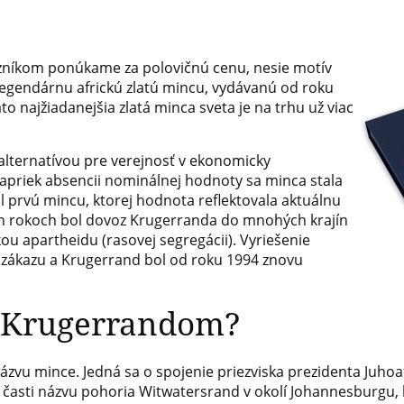
zníkom ponúkame za polovičnú cenu, nesie motív
 legendárnu africkú zlatú mincu, vydávanú od roku
to najžiadanejšia zlatá minca sveta je na trhu už viac
alternatívou pre verejnosť v ekonomicky
napriek absencii nominálnej hodnoty sa minca stala
 prvú mincu, ktorej hodnota reflektovala aktuálnu
h rokoch bol dovoz Krugerranda do mnohých krajín
ikou apartheidu (rasovej segregácii). Vyriešenie
zákazu a Krugerrand bol od roku 1994 znovu
d Krugerrandom?
 názvu mince. Jedná sa o spojenie priezviska prezidenta Juhoa
) a časti názvu pohoria Witwatersrand v okolí Johannesburgu, 