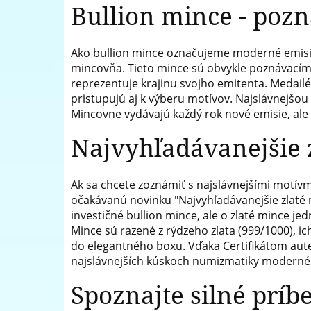
Bullion mince - poz
predný
európsky
Ako bullion mince označujeme moderné emisie 
predajca
mincovňa. Tieto mince sú obvykle poznávacím 
reprezentuje krajinu svojho emitenta. Medai
mincí
pristupujú aj k výberu motívov. Najslávnejšou 
Mincovne vydávajú každý rok nové emisie, ale
a
medailí
Najvyhľadávanejšie 
Ak sa chcete zoznámiť s najslávnejšími motív
očakávanú novinku "Najvyhľadávanejšie zlaté m
investičné bullion mince, ale o zlaté mince je
Mince sú razené z rýdzeho zlata (999/1000), i
do elegantného boxu. Vďaka Certifikátom aut
najslávnejších kúskoch numizmatiky moderné
Spoznajte silné príb