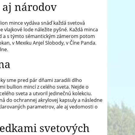
 aj národov
lion mince vydáva snáď každá svetová
e vlajkové lode náležite pyšné. Každá minca
hľad a s týmto sémantickým zámerom potom
lokan, v Mexiku Anjel Slobody, v Číne Panda.
lne.
ma
ky sme pred pár dňami zaradili dlho
i bullion mincí z celého sveta. Nejde o
celého sveta a utvoril jedinečnú kolekciu.
ená do ochrannej akrylovej kapsuly a následne
klarovaných parametrov, ale aj vedomosti o
svedkami svetových