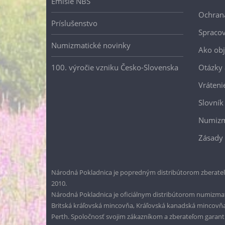
Emisie NBS
Ochran
Príslušenstvo
Spracov
Numizmatické novinky
Ako ob
100. výročie vzniku Česko-Slovenska
Otázky
Vráteni
Slovník
Numizm
Zásady 
Národná Pokladnica je popredným distribútorom zberateľ
2010.
Národná Pokladnica je oficiálnym distribútorom numizmati
Britská kráľovská mincovňa, Kráľovská kanadská mincovň
Perth. Spoločnosť svojim zákazníkom a zberateľom garantuje