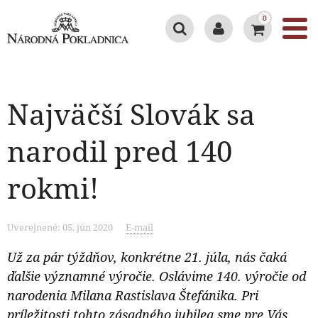
0
Najväčší Slovák sa
narodil pred 140
rokmi!
Uverejnené: 05. jún 2020
E-mail
Už za pár týždňov, konkrétne 21. júla, nás čaká
ďalšie významné výročie. Oslávime 140. výročie od
narodenia Milana Rastislava Štefánika. Pri
príležitosti tohto zásadného jubilea sme pre Vás