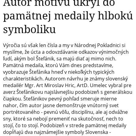
Autor motívu ukryl do
pamätnej medaily hlbokú
symboliku
Výročia sú však len čísla a my v Národnej Pokladnici si
myslíme, že úcta a odovzdávanie odkazov výnimočných
ľudí, akým bol Štefánik, sa majú diať aj mimo nich.
Pamätná medaila, ktorú Vám dnes predstavíme,
vyobrazuje Štefánika hneď v niekoľkých typických
charakteristikách. Autorom návrhu je známy slovenský
medailér Mgr. Art Miroslav Hric, ArtD. Umelec vybral pre
averz Štefánikovu najslávnejšiu podobizeň s generálskou
čiapkou. Štefánikov pevný pohľad smeruje mierne
nahor, čím autor jasne demonštruje vnútorný svet
portrétovaného - pevnú vôľu, disciplínu, ale aj odvážne
sny, ktoré sa nebojí premeniť na skutočnosť, nech to
stojí, čo to stojí. Podobizeň v strede pamätnej medaily
dopĺňajú dva najznámejšie symboly Slovenska -