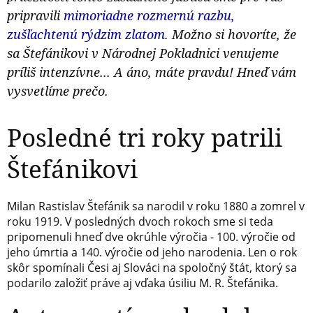
pripravili
mimoriadne rozmernú razbu,
zušľachtenú rýdzim zlatom
. Možno si hovoríte, že
sa Štefánikovi v Národnej Pokladnici venujeme
príliš intenzívne... A áno, máte pravdu! Hneď vám
vysvetlíme prečo.
Posledné tri roky patrili
Štefánikovi
Milan Rastislav Štefánik sa narodil v roku 1880 a zomrel v
roku 1919. V posledných dvoch rokoch sme si teda
pripomenuli hneď dve okrúhle výročia - 100. výročie od
jeho úmrtia a 140. výročie od jeho narodenia. Len o rok
skôr spomínali Česi aj Slováci na spoločný štát, ktorý sa
podarilo založiť práve aj vďaka úsiliu M. R. Štefánika.