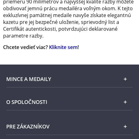
priemeru 90 milimetrov a najvyššej kvalite razby môžete
obdivovať jemnú prácu medailéra voľným okom. K tejto
exkluzívnej pamätnej medaile navyše získate elegantnú
kazetu pre jej bezpečné uloženie, sprievodný list a
Certifikát autentickosti, potvrdzujúci deklarované
parametre razby.
Chcete vedieť viac?
Kliknite sem
!
MINCE A MEDAILY
Len v Národnej Pokladnici
O SPOLOČNOSTI
Striebro
Národná Pokladnica
PRE ZÁKAZNÍKOV
Pamätné medaily