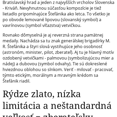
Bratislavský hrad a jeden z najvyšších vrcholov Slovenska
- Kriváň. Nevyhnutnou súčasťou kompozície je tiež
lietadlo pripomínajúce Štefánika ako letca. To všetko je
po obvode lemované lipovou (slovanský symbol) a
vavrínovou (symbol víťazstva) vetvičkou.
Rovnako dômyselná je aj reverzná strana pamätnej
medaily. Nachádza sa tu znak generálskej brigadírky M.
R. Štefánika a štyri slová vystihujúce jeho osobnosť
(astronóm, minister, pilot, zberateľ). Aj tu je hlavný motív
ozdobený vetvičkami - palmovou (symbolizujúcou mier a
nádej) a dubovou (symbol odvahy). Tie sú dokreslené
hviezdnou oblohou so slnkom. Veriť - milovať - pracovať,
týmto etickým, morálnym a mravným krédom sa
Štefánik riadil.
Rýdze zlato, nízka
limitácia a neštandardná