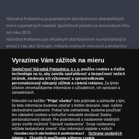
Bezpečné nákupy
Prvotriedny servis
Národná Pokladnica je popredným distribútorom zberateľských
Garancia najvyššej kvality
mincí a pamätných medailí. Spoločnosť pôsobí na slovenskom trhu
od roku 2010.
Iba originálne produkty
Národná Pokladnica je oficiálnym distribútorom numizmatických
emisií z viac ako 50 krajín, vrátane známych mincovní a emitentov
ako je Britská kráľovská mincovňa, Kráľovská kanadská mincovňa,
Vyrazíme Vám zážitok na mieru
Parížska mincovňa, Nórska mincovňa, Fínska mincovňa alebo
Austrálska mincovňa Perth. Spoločnosť svojim zákazníkom a
Spoločnosť Národná Pokladnica, s r. o.
používa cookies a ďalšie
zberateľom garantuje, že všetky produkty sú v originálnej a v
technológie na to, aby zaistila spoľahlivosť a bezpečnosť našich
stránok, sledovala ich výkonnosť a sprostredkovala
prvotriednej kvalite, čo je doložené aj priloženým Certifikátom
personalizovaný nákupný zážitok a cielenú reklamu.
Za týmto
autentickosti.
účelom zhromažďujeme informácie o užívateľoch, ich správaní a
zariadeniach.
Kliknutím na tlačítko
"Prijať všetko"
toto prijímate a súhlasíte s tým,
že tieto informácie budeme zdieľať s tretími stranami, napr. našimi
obchodnými partnermi. Pokiaľ toto odmietnete, budeme používať
len základné cookies a bohužiaľ nebudete dostávať žiadny
personalizovaný obsah. Pre podrobnosti a nastavenie vlastných
úprav zvoľte možnosť "Upraviť nastavenia". Svoje nastavenia
môžete kedykoľvek zmeniť. Viac informácií nájdete v našich
Všeobecných obchodných podmienkach
,
Ochrane osobných
údajov
a
Zásadách používania súborov cookie
.