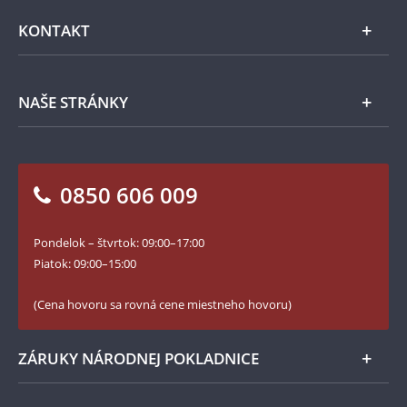
Emisie NBS
Všeobecné obchodné podmienky
KONTAKT
Príslušenstvo
Ochrana osobných údajov
Spracovanie osobných údajov
Numizmatické novinky
Napíšte nám
NAŠE STRÁNKY
Ako objednať
Ako Vám môžeme pomôcť?
100. výročie vzniku Česko-Slovenska
Otázky a odpovede
Kontakt pre médiá
Blog Pokladnica mincí
Vrátenie tovaru - formulár
0850 606 009
Facebook Národnej Pokladnice
Slovník základných pojmov
Instagram Národnej Pokladnice
Pondelok – štvrtok: 09:00–17:00
Numizmatické novinky
YouTube Národnej Pokladnice
Piatok: 09:00–15:00
Zásady používania súborov cookie
(Cena hovoru sa rovná cene miestneho hovoru)
ZÁRUKY NÁRODNEJ POKLADNICE