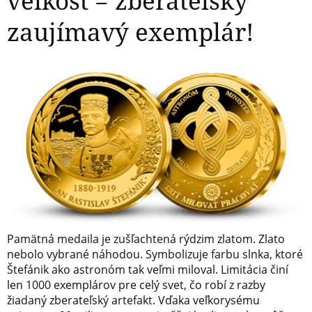
veľkosť = zberateľsky
zaujímavý exemplár!
Pamätná medaila je zušľachtená rýdzim zlatom. Zlato
nebolo vybrané náhodou. Symbolizuje farbu slnka, ktoré
Štefánik ako astronóm tak veľmi miloval. Limitácia činí
len 1000 exemplárov pre celý svet, čo robí z razby
žiadaný zberateľský artefakt. Vďaka veľkorysému