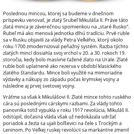
Poslednou mincou, ktorej sa budeme v dnešnom
príspevku venovať, je zlatý 5rubeľ Mikuláša II. Práve táto
zlatá minca je záverečnou spomienkou na „staré Rusko“.
Rubeľ má ako menová jednotka dlhú tradíciu. Prvé ruble
sa v Rusku objavili za vlády Petra Veľkého, ktorý okolo
roku 1700 zmodernizoval peňažný systém. Razba týchto
zlatých mincí dosiahla svoj vrchol v 20. a 30. rokoch 19.
storočia, kedy bolo masívne ťažené zlato na Urale. Zlaté
ruble boli uplatnené ako rezerva v období klasického
zlatého štandardu. Mince boli využité na mimoriadne
výdavky a nákupy zo západu počas krymskej vojny a
následne aj prvej svetovej vojny.
Vráťme sa však k Mikulášovi II. Zlaté mince tohto ruského
cára sú poslednými cárskymi razbami. Za vlády tohto
panovníka totiž vypukla v roku 1917 revolúcia, Mikuláš II.
odstúpil, dočasná vláda však už nedokázala udržať
poriadok a žezla sa ujali boľševici na čele s Trockým a
Leninom. Po Veľkej ruskej revolúcii sa markantne zmenil