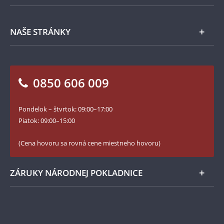
Príslušenstvo
Ochrana osobných údajov
Spracovanie osobných údajov
Numizmatické novinky
Napíšte nám
NAŠE STRÁNKY
Ako objednať
Ako Vám môžeme pomôcť?
100. výročie vzniku Česko-Slovenska
Otázky a odpovede
Kontakt pre médiá
Blog Pokladnica mincí
Vrátenie tovaru - formulár
0850 606 009
Facebook Národnej Pokladnice
Slovník základných pojmov
Instagram Národnej Pokladnice
Pondelok – štvrtok: 09:00–17:00
Numizmatické novinky
YouTube Národnej Pokladnice
Piatok: 09:00–15:00
Zásady používania súborov cookie
(Cena hovoru sa rovná cene miestneho hovoru)
ZÁRUKY NÁRODNEJ POKLADNICE
Bezpečné nákupy
Prvotriedny servis