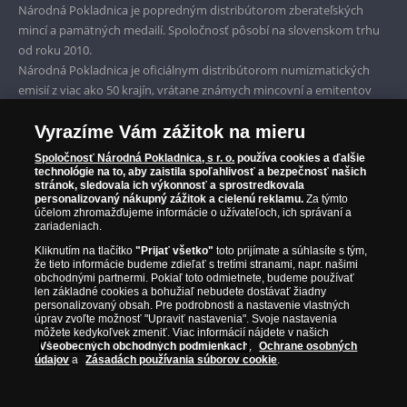
Národná Pokladnica je popredným distribútorom zberateľských
Garancia najvyššej kvality
mincí a pamätných medailí. Spoločnosť pôsobí na slovenskom trhu
od roku 2010.
Iba originálne produkty
Národná Pokladnica je oficiálnym distribútorom numizmatických
emisií z viac ako 50 krajín, vrátane známych mincovní a emitentov
ako je Britská kráľovská mincovňa, Kráľovská kanadská mincovňa,
Parížska mincovňa, Nórska mincovňa, Fínska mincovňa alebo
Vyrazíme Vám zážitok na mieru
Austrálska mincovňa Perth. Spoločnosť svojim zákazníkom a
Spoločnosť Národná Pokladnica, s r. o.
používa cookies a ďalšie
zberateľom garantuje, že všetky produkty sú v originálnej a v
technológie na to, aby zaistila spoľahlivosť a bezpečnosť našich
stránok, sledovala ich výkonnosť a sprostredkovala
prvotriednej kvalite, čo je doložené aj priloženým Certifikátom
personalizovaný nákupný zážitok a cielenú reklamu.
Za týmto
autentickosti.
účelom zhromažďujeme informácie o užívateľoch, ich správaní a
zariadeniach.
Kliknutím na tlačítko
"Prijať všetko"
toto prijímate a súhlasíte s tým,
že tieto informácie budeme zdieľať s tretími stranami, napr. našimi
obchodnými partnermi. Pokiaľ toto odmietnete, budeme používať
len základné cookies a bohužiaľ nebudete dostávať žiadny
personalizovaný obsah. Pre podrobnosti a nastavenie vlastných
úprav zvoľte možnosť "Upraviť nastavenia". Svoje nastavenia
môžete kedykoľvek zmeniť. Viac informácií nájdete v našich
Všeobecných obchodných podmienkach
,
Ochrane osobných
údajov
a
Zásadách používania súborov cookie
.