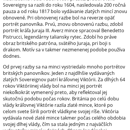
Sovereigny sa razili do roku 1604, nasledovala 200 ročná
pauza a od roku 1817 bolo vydávanie zlatých mincí znovu
obnovené. Pri obnovenej razbe bol na reverze opäť
portrét panovníka. Prvú, znovu obnovenú razbu, zdobil
portrét kráľa Juraja III. Averz mince spracoval Benedetto
Pistrucci, legendárny taliansky rytec. Zdobí ho práve
obraz britského patróna, svätého Juraja, pri boji s
drakom. Motív sa v takmer nezmenenej podobe používa
dodnes.
Od prvej razby sa na minci vystriedalo mnoho portrétov
britských panovníkov. Jeden z najdlhšie vydávaných
zlatých Sovereignov patrí kráľovnej Viktórii. Za dlhých 64
rokov Viktóriinej vlády bol na minci jej portrét
niekoľkokrát vymenený preto, aby reflektoval jej
skutočnú podobu počas rokov. Británia po celú dobu
vlády kráľovnej Viktórie razila zlaté mince, ktoré po
celom svete šírili portrét vládkyne svojej ríše. Viktória
vydávala nové zlaté mince takmer počas celého obdobia
svojej dlhej vlády, čím sa stala jedným z najväčších