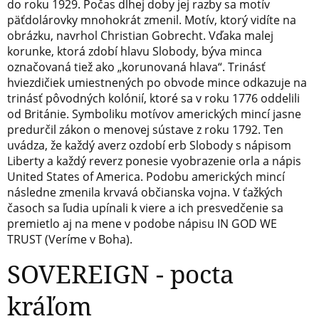
do roku 1929. Počas dlhej doby jej razby sa motív
päťdolárovky mnohokrát zmenil. Motív, ktorý vidíte na
obrázku, navrhol Christian Gobrecht. Vďaka malej
korunke, ktorá zdobí hlavu Slobody, býva minca
označovaná tiež ako „korunovaná hlava“. Trinásť
hviezdičiek umiestnených po obvode mince odkazuje na
trinásť pôvodných kolónií, ktoré sa v roku 1776 oddelili
od Británie. Symboliku motívov amerických mincí jasne
predurčil zákon o menovej sústave z roku 1792. Ten
uvádza, že každý averz ozdobí erb Slobody s nápisom
Liberty a každý reverz ponesie vyobrazenie orla a nápis
United States of America. Podobu amerických mincí
následne zmenila krvavá občianska vojna. V ťažkých
časoch sa ľudia upínali k viere a ich presvedčenie sa
premietlo aj na mene v podobe nápisu IN GOD WE
TRUST (Veríme v Boha).
SOVEREIGN - pocta
kráľom