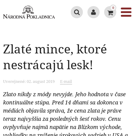
0
Zlaté mince, ktoré
nestrácajú lesk!
Uverejnené: 02. august 2019
E-mail
Zlato nikdy z módy nevyjde. Jeho hodnota v čase
kontinuálne stúpa. Pred 14 dňami sa dokonca v
médiách objavila správa, že cena zlata je práve
teraz najvyššia za posledných šesť rokov. Cenu
ovplyvňuje najmä napätie na Blízkom východe,
vyhliadky na zníženie úrokových sadzieb v USA a