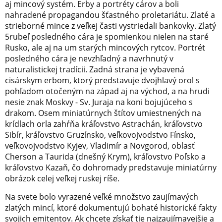
aj mincový systém. Erby a portréty cárov a boli
nahradené propagandou šťastného proletariátu. Zlaté a
strieborné mince z veľkej časti vystriedali bankovky. Zlatý
5rubeľ posledného cára je spomienkou nielen na staré
Rusko, ale aj na um starých mincových rytcov. Portrét
posledného cára je nevzhľadný a navrhnutý v
naturalistickej tradícii. Zadná strana je vybavená
cisárskym erbom, ktorý predstavuje dvojhlavý orol s
pohľadom otočeným na západ aj na východ, a na hrudi
nesie znak Moskvy - Sv. Juraja na koni bojujúceho s
drakom. Osem miniatúrnych štítov umiestnených na
krídlach orla zahŕňa kráľovstvo Astrachán, kráľovstvo
Sibír, kráľovstvo Gruzínsko, veľkovojvodstvo Fínsko,
veľkovojvodstvo Kyjev, Vladimír a Novgorod, oblasť
Cherson a Taurida (dnešný Krym), kráľovstvo Poľsko a
kráľovstvo Kazaň, čo dohromady predstavuje miniatúrny
obrázok celej veľkej ruskej ríše.
Na svete bolo vyrazené veľké množstvo zaujímavých
zlatých mincí, ktoré dokumentujú bohaté historické fakty
svojich emitentov. Ak chcete získať tie najzaujímavejšie a