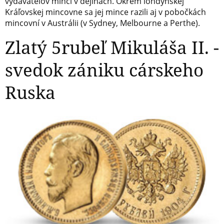
vydavateľov mincí v dejinách. Okrem londýnskej
Kráľovskej mincovne sa jej mince razili aj v pobočkách
mincovní v Austrálii (v Sydney, Melbourne a Perthe).
Zlatý 5rubeľ Mikuláša II. -
svedok zániku cárskeho
Ruska