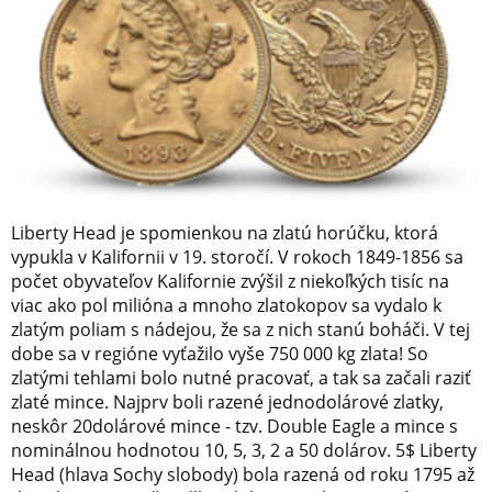
Liberty Head je spomienkou na zlatú horúčku, ktorá
vypukla v Kalifornii v 19. storočí. V rokoch 1849-1856 sa
počet obyvateľov Kalifornie zvýšil z niekoľkých tisíc na
viac ako pol milióna a mnoho zlatokopov sa vydalo k
zlatým poliam s nádejou, že sa z nich stanú boháči. V tej
dobe sa v regióne vyťažilo vyše 750 000 kg zlata! So
zlatými tehlami bolo nutné pracovať, a tak sa začali raziť
zlaté mince. Najprv boli razené jednodolárové zlatky,
neskôr 20dolárové mince - tzv. Double Eagle a mince s
nominálnou hodnotou 10, 5, 3, 2 a 50 dolárov. 5$ Liberty
Head (hlava Sochy slobody) bola razená od roku 1795 až