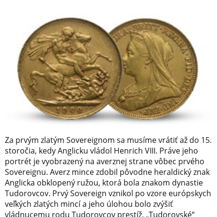
Za prvým zlatým Sovereignom sa musíme vrátiť až do 15.
storočia, kedy Anglicku vládol Henrich VIII. Práve jeho
portrét je vyobrazený na averznej strane vôbec prvého
Sovereignu. Averz mince zdobil pôvodne heraldický znak
Anglicka obklopený ružou, ktorá bola znakom dynastie
Tudorovcov. Prvý Sovereign vznikol po vzore európskych
veľkých zlatých mincí a jeho úlohou bolo zvýšiť
vládnucemu rodu Tudorovcov prestíž. „Tudorovské“