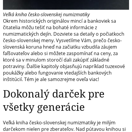
Veľká kniha česko-slovenskej numizmatiky
Okrem historických originálov mincí a bankoviek sa
čitatelia môžu tešiť na bohaté informácie z
numizmatických dejín. Dozviete sa detaily o počiatkoch
česko-slovenskej meny. Vysvetlíme Vám, prečo česko-
slovenská koruna hneď na začiatku vzbudila záujem
faľšovateľov alebo si môžete zaspomínať na ceny, za
ktoré sa v minulom storočí dali zakúpiť základné
potraviny. Ďalšie kapitoly objasňujú napríklad tuzexové
poukážky alebo fungovanie vtedajších bankových
inštitúcií. Tém je ale samozrejme oveľa viac!
Dokonalý darček pre
všetky generácie
Veľká kniha česko-slovenskej numizmatiky je milým
darčekom nielen pre zberateľov. Nad pútavou knihou si