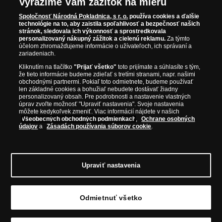
Parížska mincovňa, Nórska mincovňa, Fínska mincovňa alebo
Vyrazíme Vám zážitok na mieru
Austrálska mincovňa Perth. Spoločnosť svojim zákazníkom a
Spoločnosť Národná Pokladnica, s r. o.
používa cookies a ďalšie
zberateľom garantuje, že všetky produkty sú v originálnej a v
technológie na to, aby zaistila spoľahlivosť a bezpečnosť našich
stránok, sledovala ich výkonnosť a sprostredkovala
prvotriednej kvalite, čo je doložené aj priloženým Certifikátom
personalizovaný nákupný zážitok a cielenú reklamu.
Za týmto
autentickosti.
účelom zhromažďujeme informácie o užívateľoch, ich správaní a
zariadeniach.
Kliknutím na tlačítko
"Prijať všetko"
toto prijímate a súhlasíte s tým,
že tieto informácie budeme zdieľať s tretími stranami, napr. našimi
obchodnými partnermi. Pokiaľ toto odmietnete, budeme používať
len základné cookies a bohužiaľ nebudete dostávať žiadny
personalizovaný obsah. Pre podrobnosti a nastavenie vlastných
úprav zvoľte možnosť "Upraviť nastavenia". Svoje nastavenia
môžete kedykoľvek zmeniť. Viac informácií nájdete v našich
Všeobecných obchodných podmienkach
,
Ochrane osobných
údajov
a
Zásadách používania súborov cookie
.
Upraviť nastavenia
© Copyright 2026 - Národná Pokladnica, s. r. o.; Námestie Mateja
Korvína 1, Bratislava 811 07, Tel.: 0850 606 009
E-mail:
info@narodnapokladnica.sk, www.narodnapokladnica.sk; IČO: 45 480
Odmietnuť všetko
206, DIČ: SK2023004302
Upraviť nastavenie súborov cookie môžete
kliknutím na
tento odkaz
.