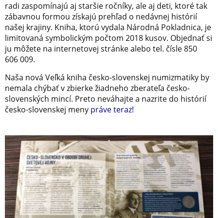
radi zaspomínajú aj staršie ročníky, ale aj deti, ktoré tak
zábavnou formou získajú prehľad o nedávnej histórií
našej krajiny. Kniha, ktorú vydala Národná Pokladnica, je
limitovaná symbolickým počtom 2018 kusov. Objednať si
ju môžete na internetovej stránke alebo tel. čísle 850
606 009.
Naša nová Veľká kniha česko-slovenskej numizmatiky by
nemala chýbať v zbierke žiadneho zberateľa česko-
slovenských mincí. Preto neváhajte a nazrite do histórií
česko-slovenskej meny
práve teraz!