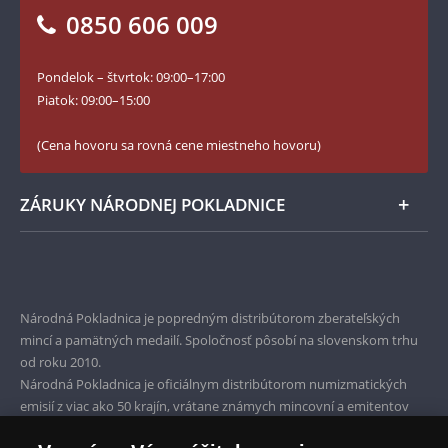
Vrátenie tovaru - formulár
0850 606 009
Facebook Národnej Pokladnice
Slovník základných pojmov
Instagram Národnej Pokladnice
Pondelok – štvrtok: 09:00–17:00
Numizmatické novinky
YouTube Národnej Pokladnice
Piatok: 09:00–15:00
Zásady používania súborov cookie
(Cena hovoru sa rovná cene miestneho hovoru)
ZÁRUKY NÁRODNEJ POKLADNICE
Bezpečné nákupy
Prvotriedny servis
Národná Pokladnica je popredným distribútorom zberateľských
Garancia najvyššej kvality
mincí a pamätných medailí. Spoločnosť pôsobí na slovenskom trhu
od roku 2010.
Iba originálne produkty
Národná Pokladnica je oficiálnym distribútorom numizmatických
emisií z viac ako 50 krajín, vrátane známych mincovní a emitentov
ako je Britská kráľovská mincovňa, Kráľovská kanadská mincovňa,