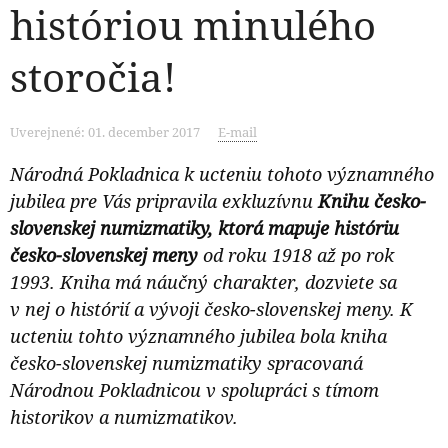
históriou minulého
storočia!
Uverejnené: 01. december 2017
E-mail
Národná Pokladnica k ucteniu tohoto významného
jubilea pre Vás pripravila exkluzívnu
Knihu česko-
slovenskej numizmatiky, ktorá mapuje históriu
česko-slovenskej meny
od roku 1918 až po rok
1993. Kniha má náučný charakter, dozviete sa
v nej o histórií a vývoji česko-slovenskej meny. K
ucteniu tohto významného jubilea bola kniha
česko-slovenskej numizmatiky spracovaná
Národnou Pokladnicou v spolupráci s tímom
historikov a numizmatikov.