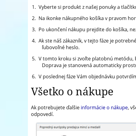
Vyberte si produkt z našej ponuky a tlačítk
Na ikonke nákupného košíka v pravom horn
Po ukončení nákupu prejdite do košíka, n
Ak ste náš zákazník, v tejto fáze je potreb
ľubovoľné heslo.
V tomto kroku si zvoľte platobnú metódu,
Doprava je stanovená automaticky prost
V poslednej fáze Vám objednávku potvrdí
Všetko o nákupe
Ak potrebujete ďalšie
informácie o nákupe
, v
odpovedí.