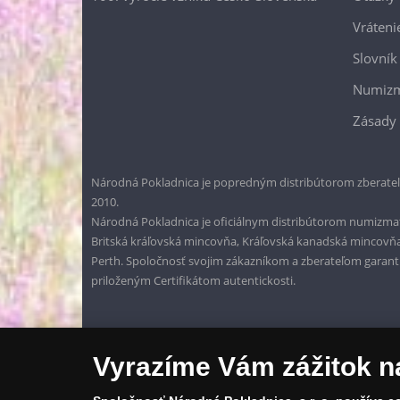
Vráteni
Slovník
Numizm
Zásady 
Národná Pokladnica je popredným distribútorom zberateľ
2010.
Národná Pokladnica je oficiálnym distribútorom numizmati
Britská kráľovská mincovňa, Kráľovská kanadská mincovň
Perth. Spoločnosť svojim zákazníkom a zberateľom garantuje
priloženým Certifikátom autentickosti.
Vyrazíme Vám zážitok n