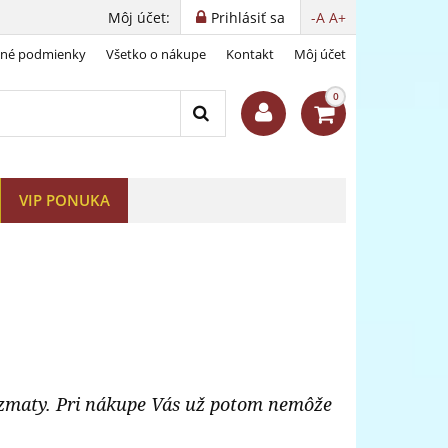
Môj účet:
Prihlásiť sa
-A
A+
dné podmienky
Všetko o nákupe
Kontakt
Môj účet
0
VIP PONUKA
izmaty. Pri nákupe Vás už potom nemôže