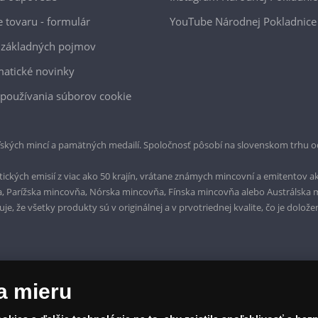
e tovaru - formulár
YouTube Národnej Pokladnice
 základných pojmov
atické novinky
používania súborov cookie
ských mincí a pamätných medailí. Spoločnosť pôsobí na slovenskom trhu o
ckých emisií z viac ako 50 krajín, vrátane známych mincovní a emitentov ak
a, Parížska mincovňa, Nórska mincovňa, Fínska mincovňa alebo Austrálska
, že všetky produkty sú v originálnej a v prvotriednej kvalite, čo je dolože
a mieru