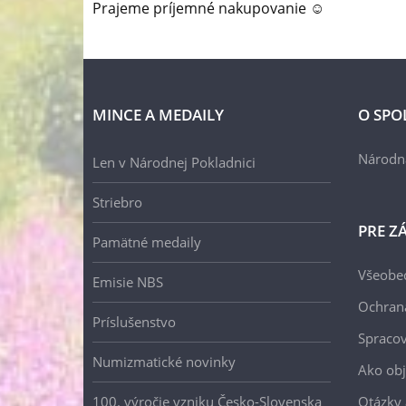
Prajeme príjemné nakupovanie ☺
MINCE A MEDAILY
O SPO
Národn
Len v Národnej Pokladnici
Striebro
PRE Z
Pamätné medaily
Všeobe
Emisie NBS
Ochran
Príslušenstvo
Spracov
Numizmatické novinky
Ako ob
100. výročie vzniku Česko-Slovenska
Otázky