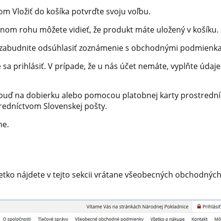
om Vložiť do košíka potvrďte svoju voľbu.
om rohu môžete vidieť, že produkt máte uložený v košíku. 
ezabudnite odsúhlasiť zoznámenie s obchodnými podmienkam
né sa prihlásiť. V prípade, že u nás účet nemáte, vyplňte údaj
 buď na dobierku alebo pomocou platobnej karty prostredn
redníctvom Slovenskej pošty.
me.
šetko nájdete v tejto sekcii vrátane všeobecných obchodnýc