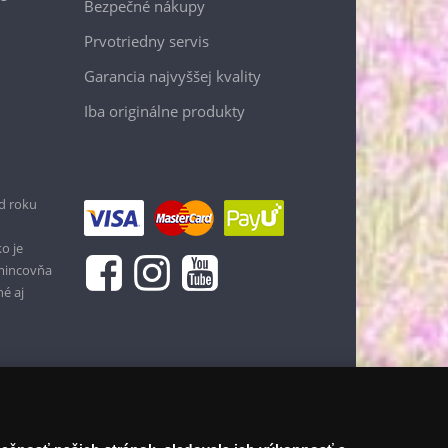
Bezpečné nákupy
Prvotriedny servis
Garancia najvyššej kvality
Iba originálne produkty
d roku
o je
 mincovňa
né aj