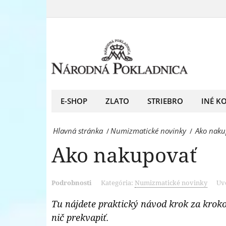
Ako
predný
nakupovať
európsky
-
predajca
Národná
mincí
Pokladnica
a
-
E-SHOP
ZLATO
STRIEBRO
INÉ K
medailí
predný
Hlavná stránka
Numizmatické novinky
Ako naku
/
/
európsky
Ako nakupovať
predajca
mincí
Podrobnosti
Kategória:
Numizmatické novinky
Uv
a
medailí
Tu nájdete praktický návod krok za kro
nič prekvapiť.