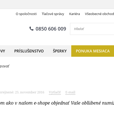
O spoločnosti
Tlačové správy
Kariéra
Všeobecné obcho
0850 606 009
OVY
PRÍSLUŠENSTVO
ŠPERKY
PONUKA MESIACA
povať
erejnené: 25. november 2016
Vytlačiť
E-mail
kom ako v našom e-shope objednať Vaše obľúbené num