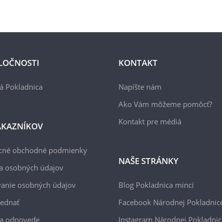
LOČNOSTI
KONTAKT
á Pokladnica
Napíšte nám
Ako Vám môžeme pomôcť?
Kontakt pre médiá
ÁKAZNÍKOV
cné obchodné podmienky
NAŠE STRÁNKY
a osobných údajov
anie osobných údajov
Blog Pokladnica mincí
jednať
Facebook Národnej Pokladnic
 a odpovede
Instagram Národnej Pokladnic