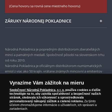
(Cena hovoru sa rovná cene miestneho hovoru)
ZÁRUKY NÁRODNEJ POKLADNICE
Bezpečné nákupy
Prvotriedny servis
Národná Pokladnica je popredným distribútorom zberateľských
Garancia najvyššej kvality
mincí a pamätných medailí. Spoločnosť pôsobí na slovenskom trhu
od roku 2010.
Iba originálne produkty
Národná Pokladnica je oficiálnym distribútorom numizmatických
emisií z viac ako 50 krajín, vrátane známych mincovní a emitentov
ako je Britská kráľovská mincovňa, Kráľovská kanadská mincovňa,
Parížska mincovňa, Nórska mincovňa, Fínska mincovňa alebo
Vyrazíme Vám zážitok na mieru
Austrálska mincovňa Perth. Spoločnosť svojim zákazníkom a
Spoločnosť Národná Pokladnica, s r. o.
používa cookies a ďalšie
zberateľom garantuje, že všetky produkty sú v originálnej a v
technológie na to, aby zaistila spoľahlivosť a bezpečnosť našich
stránok, sledovala ich výkonnosť a sprostredkovala
prvotriednej kvalite, čo je doložené aj priloženým Certifikátom
personalizovaný nákupný zážitok a cielenú reklamu.
Za týmto
autentickosti.
účelom zhromažďujeme informácie o užívateľoch, ich správaní a
zariadeniach.