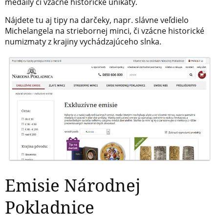
medaily či vzácne historické unikáty.
Nájdete tu aj tipy na darčeky, napr. slávne veľdielo
Michelangela na striebornej minci, či vzácne historické
numizmaty z krajiny vychádzajúceho slnka.
Emisie Národnej
Pokladnice