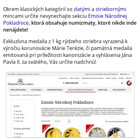
Okrem klasických kategórií so
zlatými
a
striebornými
mincami určite nevynechajte sekciu
Emisie Národnej
Pokladnice
,
ktorá obsahuje numizmaty, ktoré nikde inde
nenájdete!
Exkluzívna medaila z 1 kg rýdzeho striebra vyrazená k
výročiu korunovácie Márie Terézie, či pamätná medaila
emitovaná pri príležitosti kanonizácie a vyhlásenia Jána
Pavla II. za svätého, Vás určite nadchnú!