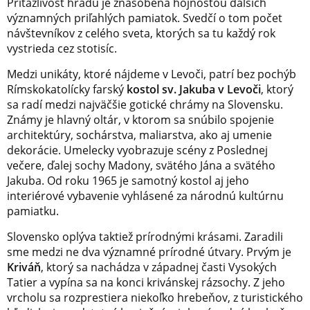
Príťažlivost hradu je znásobená hojnosťou ďalších
významných priľahlých pamiatok. Svedčí o tom počet
návštevníkov z celého sveta, ktorých sa tu každý rok
vystrieda cez stotisíc.
Medzi unikáty, ktoré nájdeme v Levoči, patrí bez pochýb
Rímskokatolícky farský
kostol sv. Jakuba v Levoči
, ktorý
sa radí medzi najväčšie gotické chrámy na Slovensku.
Známy je hlavný oltár, v ktorom sa snúbilo spojenie
architektúry, sochárstva, maliarstva, ako aj umenie
dekorácie. Umelecky vyobrazuje scény z Poslednej
večere, ďalej sochy Madony, svätého Jána a svätého
Jakuba. Od roku 1965 je samotný kostol aj jeho
interiérové vybavenie vyhlásené za národnú kultúrnu
pamiatku.
Slovensko oplýva taktiež prírodnými krásami. Zaradili
sme medzi ne dva významné prírodné útvary. Prvým je
Kriváň
, ktorý sa nachádza v západnej časti Vysokých
Tatier a vypína sa na konci krivánskej rázsochy. Z jeho
vrcholu sa rozprestiera niekoľko hrebeňov, z turistického