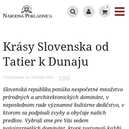
0
Krásy Slovenska od
Tatier k Dunaju
Uverejnené: 26. február 2016
E-mail
Slovenská republika ponúka nespočetné množstvo
prírodných a architektonických dominánt, v
neposlednom rade významné kultúrne dedičstvo, v
ktorom sa podpísali zvyky a obyčaje našich
predkov. Vybrali sme pre Vás sedem
najvýraznejších dominánt, ktoré zastupujú každú