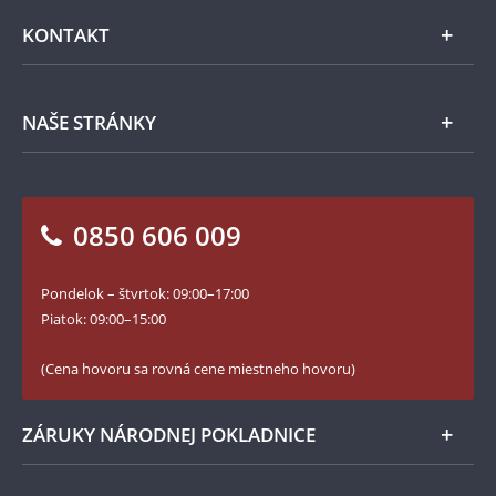
Emisie NBS
Všeobecné obchodné podmienky
KONTAKT
Príslušenstvo
Ochrana osobných údajov
Spracovanie osobných údajov
Numizmatické novinky
Napíšte nám
NAŠE STRÁNKY
Ako objednať
Ako Vám môžeme pomôcť?
100. výročie vzniku Česko-Slovenska
Otázky a odpovede
Kontakt pre médiá
Blog Pokladnica mincí
Vrátenie tovaru - formulár
0850 606 009
Facebook Národnej Pokladnice
Slovník základných pojmov
Instagram Národnej Pokladnice
Pondelok – štvrtok: 09:00–17:00
Numizmatické novinky
YouTube Národnej Pokladnice
Piatok: 09:00–15:00
Zásady používania súborov cookie
(Cena hovoru sa rovná cene miestneho hovoru)
ZÁRUKY NÁRODNEJ POKLADNICE