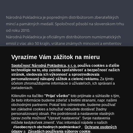
Bezpečné nákupy
Prvotriedny servis
Národná Pokladnica je popredným distribútorom zberateľských
Garancia najvyššej kvality
mincí a pamätných medailí. Spoločnosť pôsobí na slovenskom trhu
od roku 2010.
Iba originálne produkty
Národná Pokladnica je oficiálnym distribútorom numizmatických
emisií z viac ako 50 krajín, vrátane známych mincovní a emitentov
ako je Britská kráľovská mincovňa, Kráľovská kanadská mincovňa,
Vyrazíme Vám zážitok na mieru
Parížska mincovňa, Nórska mincovňa, Fínska mincovňa alebo
Austrálska mincovňa Perth. Spoločnosť svojim zákazníkom a
Spoločnosť Národná Pokladnica, s r. o.
používa cookies a ďalšie
zberateľom garantuje, že všetky produkty sú v originálnej a v
technológie na to, aby zaistila spoľahlivosť a bezpečnosť našich
stránok, sledovala ich výkonnosť a sprostredkovala
prvotriednej kvalite, čo je doložené aj priloženým Certifikátom
personalizovaný nákupný zážitok a cielenú reklamu.
Za týmto
autentickosti.
účelom zhromažďujeme informácie o užívateľoch, ich správaní a
zariadeniach.
Kliknutím na tlačítko
"Prijať všetko"
toto prijímate a súhlasíte s tým,
že tieto informácie budeme zdieľať s tretími stranami, napr. našimi
obchodnými partnermi. Pokiaľ toto odmietnete, budeme používať
len základné cookies a bohužiaľ nebudete dostávať žiadny
personalizovaný obsah. Pre podrobnosti a nastavenie vlastných
úprav zvoľte možnosť "Upraviť nastavenia". Svoje nastavenia
môžete kedykoľvek zmeniť. Viac informácií nájdete v našich
Všeobecných obchodných podmienkach
,
Ochrane osobných
údajov
a
Zásadách používania súborov cookie
.