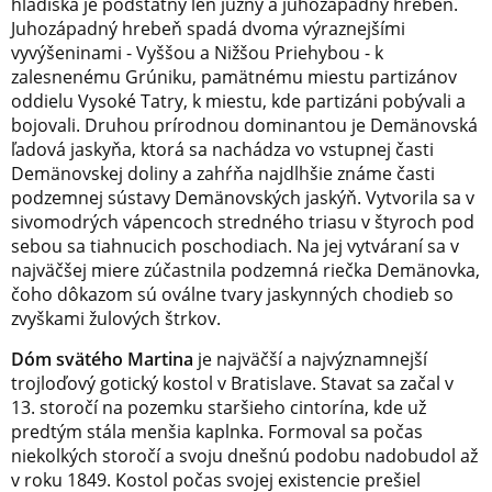
hľadiska je podstatný len južný a juhozápadný hrebeň.
Juhozápadný hrebeň spadá dvoma výraznejšími
vyvýšeninami - Vyššou a Nižšou Priehybou - k
zalesnenému Grúniku, pamätnému miestu partizánov
oddielu Vysoké Tatry, k miestu, kde partizáni pobývali a
bojovali. Druhou prírodnou dominantou je Demänovská
ľadová jaskyňa, ktorá sa nachádza vo vstupnej časti
Demänovskej doliny a zahŕňa najdlhšie známe časti
podzemnej sústavy Demänovských jaskýň. Vytvorila sa v
sivomodrých vápencoch stredného triasu v štyroch pod
sebou sa tiahnucich poschodiach. Na jej vytváraní sa v
najväčšej miere zúčastnila podzemná riečka Demänovka,
čoho dôkazom sú oválne tvary jaskynných chodieb so
zvyškami žulových štrkov.
Dóm svätého Martina
je najväčší a najvýznamnejší
trojloďový gotický kostol v Bratislave. Stavat sa začal v
13. storočí na pozemku staršieho cintorína, kde už
predtým stála menšia kaplnka. Formoval sa počas
niekolkých storočí a svoju dnešnú podobu nadobudol až
v roku 1849. Kostol počas svojej existencie prešiel