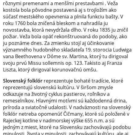
rôznymi premenami a menšími prestavbami . Veža
kostola bola pôvodne postavená aj s trojložím ako
súčasť mestského opevnenia a plnila funkciu bašty. V
roku 1760 bola zničená bleskom a nahradila ju
novostavba, ktorá nevydržala dlho. V roku 1835 ju zničil
požiar. Veža bola opäť rekonštruovaná do podoby, ako
ju poznáme dnes. Za zmienku stojí aj účinkovanie
významného hudobného skladateľa 19. storocia Ludwiga
vana Beethovena v Dóme sv. Martina, ktorý tu dirigoval
svoju prvú Missu sollemnis op. 123. Takisto aj Franza
Liszta, ktorý dirigoval korunovačnú omšu.
Slovenský folklór
reprezentuje bohaté tradície, ktoré
reprezentujú slovenskú kultúru. V širšom zmysle
odkazuje na životný cyklus pastierov, roľníkov a
remeselníkov. Hlavnými motívmi sú každodenná drina,
príroda a sviatočné udalosti. V nadväznosti na slovenský
folklór netreba opomenúť Čičmany, ktoré sú položené v
Rajeckej kotline v nadmorskej výške 655 n.m. a sú
jedným z miest, ktoré na Slovensku zachovávajú podobu
minulosti, života v minulosti, zachovávajú kultúru, ale aj