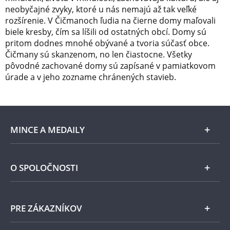
neobyčajné zvyky, ktoré u nás nemajú až tak veľké
rozšírenie. V Čičmanoch ľudia na čierne domy maľovali
biele kresby, čím sa líšili od ostatných obcí. Domy sú
pritom dodnes mnohé obývané a tvoria súčasť obce.
Čičmany sú skanzenom, no len čiastocne. Všetky
pôvodné zachované domy sú zapísané v pamiatkovom
úrade a v jeho zozname chránených stavieb.
MINCE A MEDAILY
Len v Národnej Pokladnici
O SPOLOČNOSTI
Striebro
Národná Pokladnica
PRE ZÁKAZNÍKOV
Pamätné medaily