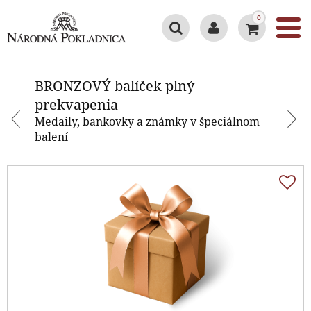
0
BRONZOVÝ balíček plný
prekvapenia
BRONZOVÝ balíček plný
prekvapenia
Medaily, bankovky a známky v špeciálnom
balení