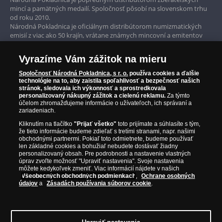
mincí a pamätných medailí. Spoločnosť pôsobí na slovenskom trhu
Garancia najvyššej kvality
od roku 2010.
Národná Pokladnica je oficiálnym distribútorom numizmatických
Iba originálne produkty
emisií z viac ako 50 krajín, vrátane známych mincovní a emitentov
ako je Britská kráľovská mincovňa, Kráľovská kanadská mincovňa,
Parížska mincovňa, Nórska mincovňa, Fínska mincovňa alebo
Vyrazíme Vám zážitok na mieru
Austrálska mincovňa Perth. Spoločnosť svojim zákazníkom a
zberateľom garantuje, že všetky produkty sú v originálnej a v
Spoločnosť Národná Pokladnica, s r. o.
používa cookies a ďalšie
prvotriednej kvalite, čo je doložené aj priloženým Certifikátom
technológie na to, aby zaistila spoľahlivosť a bezpečnosť našich
autentickosti.
stránok, sledovala ich výkonnosť a sprostredkovala
personalizovaný nákupný zážitok a cielenú reklamu.
Za týmto
účelom zhromažďujeme informácie o užívateľoch, ich správaní a
zariadeniach.
Kliknutím na tlačítko
"Prijať všetko"
toto prijímate a súhlasíte s tým,
že tieto informácie budeme zdieľať s tretími stranami, napr. našimi
obchodnými partnermi. Pokiaľ toto odmietnete, budeme používať
len základné cookies a bohužiaľ nebudete dostávať žiadny
personalizovaný obsah. Pre podrobnosti a nastavenie vlastných
úprav zvoľte možnosť "Upraviť nastavenia". Svoje nastavenia
môžete kedykoľvek zmeniť. Viac informácií nájdete v našich
Všeobecných obchodných podmienkach
,
Ochrane osobných
údajov
a
Zásadách používania súborov cookie
.
© Copyright 2026 - Národná Pokladnica, s. r. o.; Námestie Mateja Korvína 1,
Bratislava 811 07, Tel.: 0850 606 009
E-mail: info@narodnapokladnica.sk,