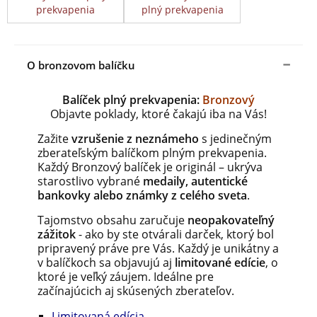
prekvapenia
plný prekvapenia
O bronzovom balíčku
Balíček plný prekvapenia:
Bronzový
Objavte poklady, ktoré čakajú iba na Vás!
Zažite
vzrušenie z neznámeho
s jedinečným
zberateľským balíčkom plným prekvapenia.
Každý Bronzový balíček je originál – ukrýva
starostlivo vybrané
medaily, autentické
bankovky alebo známky z celého sveta
.
Tajomstvo obsahu zaručuje
neopakovateľný
zážitok
- ako by ste otvárali darček, ktorý bol
pripravený práve pre Vás. Každý je unikátny a
v balíčkoch sa objavujú aj
limitované edície
, o
ktoré je veľký záujem. Ideálne pre
začínajúcich aj skúsených zberateľov.
Limitovaná edícia