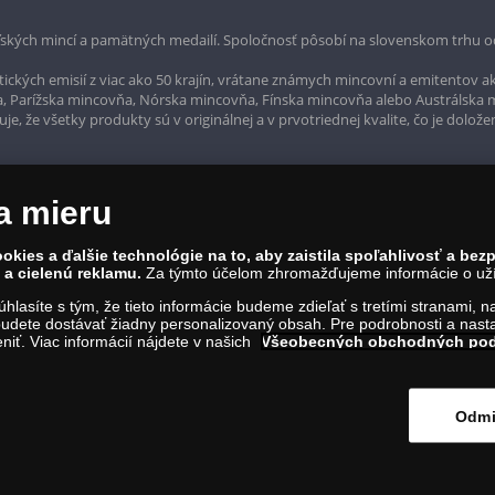
ských mincí a pamätných medailí. Spoločnosť pôsobí na slovenskom trhu o
ckých emisií z viac ako 50 krajín, vrátane známych mincovní a emitentov ak
a, Parížska mincovňa, Nórska mincovňa, Fínska mincovňa alebo Austrálska
, že všetky produkty sú v originálnej a v prvotriednej kvalite, čo je dolože
a mieru
okies a ďalšie technológie na to, aby zaistila spoľahlivosť a be
a cielenú reklamu.
Za týmto účelom zhromažďujeme informácie o užív
súhlasíte s tým, že tieto informácie budeme zdieľať s tretími stranami, 
udete dostávať žiadny personalizovaný obsah. Pre podrobnosti a nasta
iť. Viac informácií nájdete v našich
Všeobecných obchodných po
rvína 1, Bratislava 811 07, Tel.: 0850 606 009
IČO: 45 480 206, DIČ: SK2023004302
Odmi
ím na tento odkaz
.