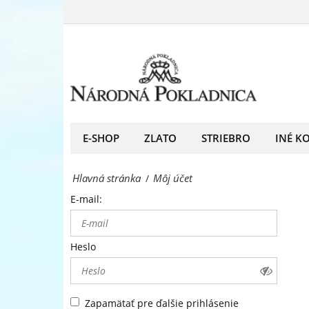
Môj
predný
účet
európsky
-
predajca
Národná
mincí
Pokladnica
a
-
E-SHOP
ZLATO
STRIEBRO
INÉ K
medailí
predný
Hlavná stránka
Môj účet
/
európsky
E-mail:
predajca
mincí
Heslo
a
medailí
Zapamätať pre ďalšie prihlásenie