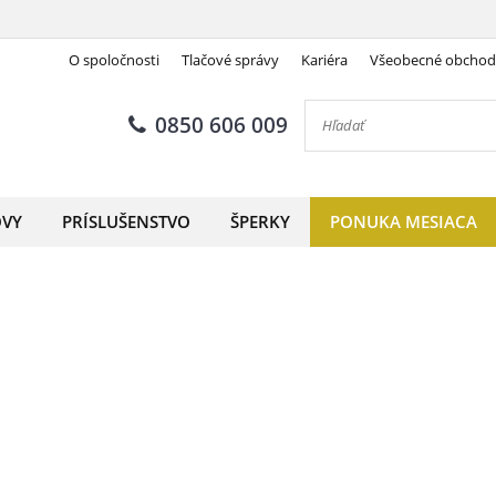
O spoločnosti
Tlačové správy
Kariéra
Všeobecné obcho
0850 606 009
OVY
PRÍSLUŠENSTVO
ŠPERKY
PONUKA MESIACA