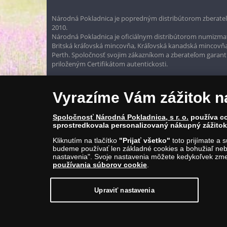
Národná Pokladnica je popredným distribútorom zberateľ
2010.
Národná Pokladnica je oficiálnym distribútorom numizmati
Britská kráľovská mincovňa, Kráľovská kanadská mincovň
Perth. Spoločnosť svojim zákazníkom a zberateľom garantuje
priloženým Certifikátom autentickosti.
Vyrazíme Vám zážitok n
Spoločnosť Národná Pokladnica, s r. o.
používa co
sprostredkovala personalizovaný nákupný zážitok 
Kliknutím na tlačítko
"Prijať všetko"
toto prijímate a 
budeme používať len základné cookies a bohužiaľ neb
nastavenia". Svoje nastavenia môžete kedykoľvek zmen
používania súborov cookie
.
© Copyright 2026 - Národná Pokladnica, s. r. o.; Námestie Mateja Ko
E-mail: info@narodnapokladnica.sk, www.narodnapokladnica.sk; 
Upraviť nastavenia
Upraviť nastavenie súborov cookie môžete
kliknut