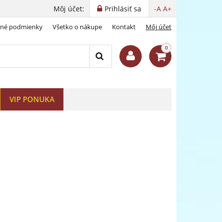
Môj účet:
Prihlásiť sa
-A
A+
dné podmienky
Všetko o nákupe
Kontakt
Môj účet
0
VIP PONUKA