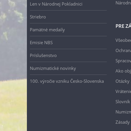
Národn
Len v Národnej Pokladnici
Striebro
PRE Z
Pamätné medaily
Všeobe
Emisie NBS
Ochran
Príslušenstvo
Spracov
Numizmatické novinky
Ako ob
100. výročie vzniku Česko-Slovenska
Otázky
Vráteni
Slovník
Numizm
Zásady 