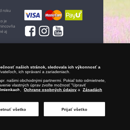
d roku
o je
 mincovňa
né aj
zpečnosť našich stránok, sledovala ich výkonnosť a
ateľoch, ich správaní a zariadeniach.
napr. našimi obchodnými partnermi. Pokiaľ toto odmietnete,
venie vlastných úprav zvoľte možnosť "Upraviť
dmienkach
,
Ochrane osobných údajov
a
Zásadách
etnuť všetko
Prijať všetko