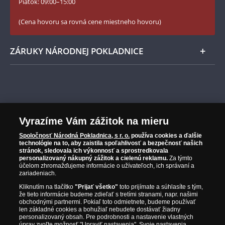
YouTube Národnej Pokladnice
Piatok: 09:00–15:00
Zásady používania súborov cookie
(Cena hovoru sa rovná cene miestneho hovoru)
ZÁRUKY NÁRODNEJ POKLADNICE
Bezpečné nákupy
Prvotriedny servis
Národná Pokladnica je popredným distribútorom zberateľských
mincí a pamätných medailí. Spoločnosť pôsobí na slovenskom trhu
Garancia najvyššej kvality
Vyrazíme Vám zážitok na mieru
od roku 2010.
Národná Pokladnica je oficiálnym distribútorom numizmatických
Iba originálne produkty
Spoločnosť Národná Pokladnica, s r. o.
používa cookies a ďalšie
emisií z viac ako 50 krajín, vrátane známych mincovní a emitentov
technológie na to, aby zaistila spoľahlivosť a bezpečnosť našich
stránok, sledovala ich výkonnosť a sprostredkovala
ako je Britská kráľovská mincovňa, Kráľovská kanadská mincovňa,
personalizovaný nákupný zážitok a cielenú reklamu.
Za týmto
Parížska mincovňa, Nórska mincovňa, Fínska mincovňa alebo
účelom zhromažďujeme informácie o užívateľoch, ich správaní a
Austrálska mincovňa Perth. Spoločnosť svojim zákazníkom a
zariadeniach.
zberateľom garantuje, že všetky produkty sú v originálnej a v
Kliknutím na tlačítko
"Prijať všetko"
toto prijímate a súhlasíte s tým,
prvotriednej kvalite, čo je doložené aj priloženým Certifikátom
že tieto informácie budeme zdieľať s tretími stranami, napr. našimi
autentickosti.
obchodnými partnermi. Pokiaľ toto odmietnete, budeme používať
len základné cookies a bohužiaľ nebudete dostávať žiadny
personalizovaný obsah. Pre podrobnosti a nastavenie vlastných
úprav zvoľte možnosť "Upraviť nastavenia". Svoje nastavenia