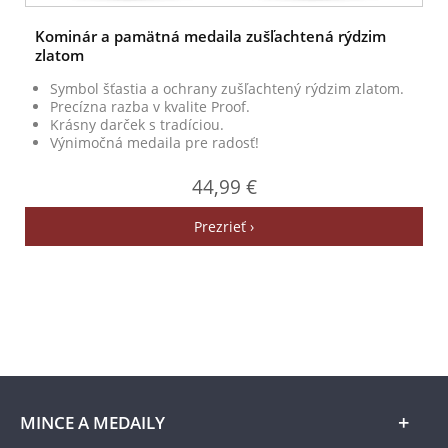
Kominár a pamätná medaila zušľachtená rýdzim
zlatom
Symbol šťastia a ochrany zušľachtený rýdzim zlatom.
Precízna razba v kvalite Proof.
Krásny darček s tradíciou.
Výnimočná medaila pre radosť!
44,99 €
Prezrieť ›
MINCE A MEDAILY