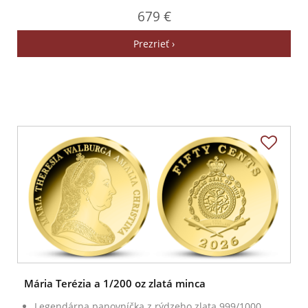
679 €
Prezrieť ›
Mária Terézia a 1/200 oz zlatá minca
Legendárna panovníčka z rýdzeho zlata 999/1000.