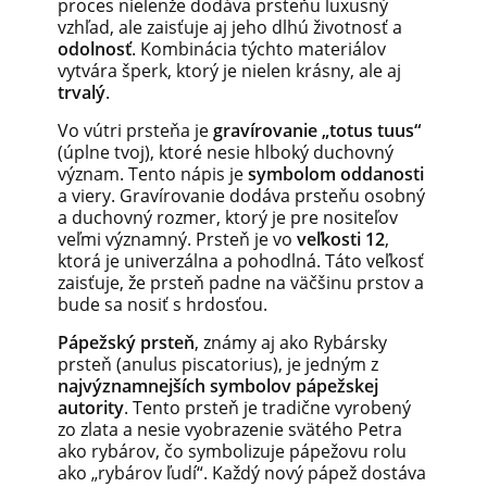
proces nielenže dodáva prsteňu luxusný
vzhľad, ale zaisťuje aj jeho dlhú životnosť a
odolnosť
. Kombinácia týchto materiálov
vytvára šperk, ktorý je nielen krásny, ale aj
trvalý
.
Vo vútri prsteňa je
gravírovanie „totus tuus“
(úplne tvoj), ktoré nesie hlboký duchovný
význam. Tento nápis je
symbolom oddanosti
a viery. Gravírovanie dodáva prsteňu osobný
a duchovný rozmer, ktorý je pre nositeľov
veľmi významný. Prsteň je vo
veľkosti 12
,
ktorá je univerzálna a pohodlná. Táto veľkosť
zaisťuje, že prsteň padne na väčšinu prstov a
bude sa nosiť s hrdosťou.
Pápežský prsteň
, známy aj ako Rybársky
prsteň (anulus piscatorius), je jedným z
najvýznamnejších symbolov pápežskej
autority
. Tento prsteň je tradične vyrobený
zo zlata a nesie vyobrazenie svätého Petra
ako rybárov, čo symbolizuje pápežovu rolu
ako „rybárov ľudí“. Každý nový pápež dostáva