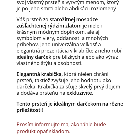
svoj vlastný prsteň s vyrytým menom, ktorý
je po jeho smrti alebo abdikácii rozlomený.
Váš prsteň zo
starožitnej mosadze
zušľachtenej rýdzim zlatom
je nielen
krásnym módnym doplnkom, ale aj
symbolom viery, oddanosti a mnohých
príbehov. Jeho univerzálna veľkosť a
elegantná prezentácia v krabičke z neho robí
ideálny darček
pre blízkych alebo ako výraz
vlastného štýlu a osobnosti.
Elegantná krabička
, ktorá nielen chráni
prsteň, taktiež zvyšuje jeho hodnotu ako
darčeka. Krabička zaisťuje skvelý prvý dojem
a dodáva prsteňu na
exkluzivite
.
Tento prsteň je ideálnym darčekom na rôzne
príležitosti!
Prosím informujte ma, akonáhle bude
produkt opäť skladom.