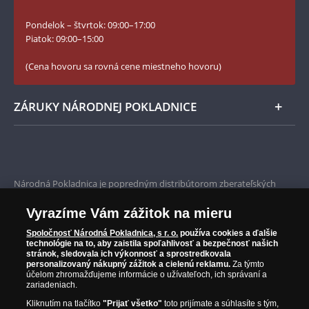
Slovník základných pojmov
Instagram Národnej Pokladnice
Pondelok – štvrtok: 09:00–17:00
Numizmatické novinky
YouTube Národnej Pokladnice
Piatok: 09:00–15:00
Zásady používania súborov cookie
(Cena hovoru sa rovná cene miestneho hovoru)
ZÁRUKY NÁRODNEJ POKLADNICE
Bezpečné nákupy
Prvotriedny servis
Národná Pokladnica je popredným distribútorom zberateľských
mincí a pamätných medailí. Spoločnosť pôsobí na slovenskom trhu
Garancia najvyššej kvality
od roku 2010.
Vyrazíme Vám zážitok na mieru
Národná Pokladnica je oficiálnym distribútorom numizmatických
Iba originálne produkty
emisií z viac ako 50 krajín, vrátane známych mincovní a emitentov
Spoločnosť Národná Pokladnica, s r. o.
používa cookies a ďalšie
technológie na to, aby zaistila spoľahlivosť a bezpečnosť našich
ako je Britská kráľovská mincovňa, Kráľovská kanadská mincovňa,
stránok, sledovala ich výkonnosť a sprostredkovala
Parížska mincovňa, Nórska mincovňa, Fínska mincovňa alebo
personalizovaný nákupný zážitok a cielenú reklamu.
Za týmto
Austrálska mincovňa Perth. Spoločnosť svojim zákazníkom a
účelom zhromažďujeme informácie o užívateľoch, ich správaní a
zberateľom garantuje, že všetky produkty sú v originálnej a v
zariadeniach.
prvotriednej kvalite, čo je doložené aj priloženým Certifikátom
Kliknutím na tlačítko
"Prijať všetko"
toto prijímate a súhlasíte s tým,
autentickosti.