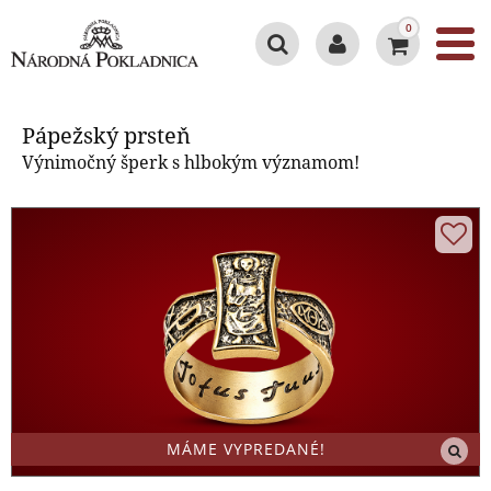
0
Pápežský prsteň
Pápežský prsteň
Výnimočný šperk s hlbokým významom!
MÁME VYPREDANÉ!