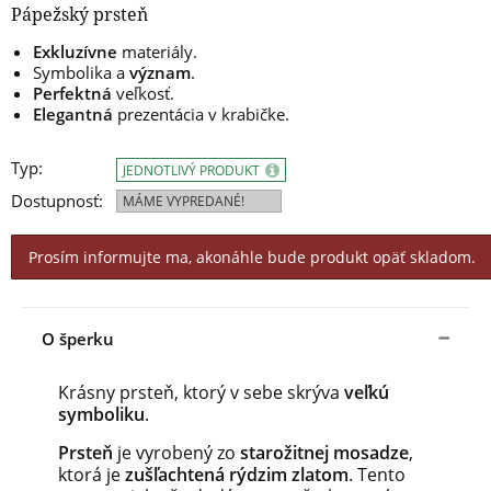
Pápežský prsteň
Exkluzívne
materiály.
Symbolika a
význam
.
Perfektná
veľkosť.
Elegantná
prezentácia v krabičke.
Typ:
JEDNOTLIVÝ PRODUKT
Dostupnosť:
MÁME VYPREDANÉ!
Prosím informujte ma, akonáhle bude produkt opäť skladom.
O šperku
Krásny prsteň, ktorý v sebe skrýva
veľkú
symboliku
.
Prsteň
je vyrobený zo
starožitnej mosadze
,
ktorá je
zušľachtená rýdzim zlatom
. Tento