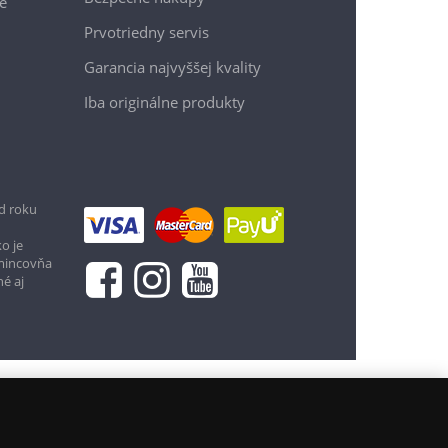
e
Prvotriedny servis
Garancia najvyššej kvality
Iba originálne produkty
d roku
39,90 €
o je
 mincovňa
Vložiť do košíka
né aj