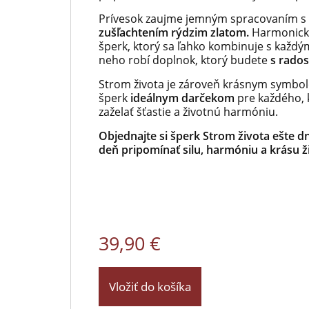
Prívesok zaujme jemným spracovaním s
medailí
zušľachtením rýdzim zlatom.
Harmonická
šperk, ktorý sa ľahko kombinuje s každým
neho robí doplnok, ktorý budete
s rados
Strom života je zároveň krásnym symbolo
šperk
ideálnym darčekom
pre každého, 
zaželať šťastie a životnú harmóniu.
Objednajte si šperk Strom života ešte 
deň pripomínať silu, harmóniu a krásu ž
39,90 €
Vložiť do košíka