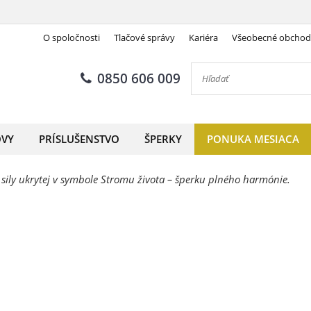
O spoločnosti
Tlačové správy
Kariéra
Všeobecné obcho
Strom života
0850 606 009
OVY
PRÍSLUŠENSTVO
ŠPERKY
PONUKA MESIACA
 sily ukrytej v symbole Stromu života – šperku plného harmónie.