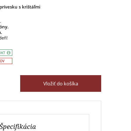
rívesku s krištáľmi
.
kóny.
.
deň!
UKT
SOV
Vložiť do košíka
Špecifikácia