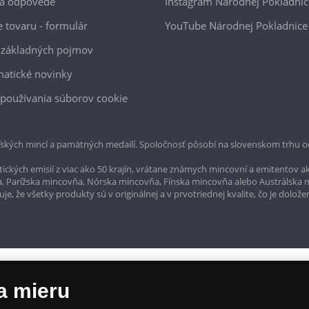
 a odpovede
Instagram Národnej Pokladnic
e tovaru - formulár
YouTube Národnej Pokladnice
 základných pojmov
atické novinky
používania súborov cookie
ských mincí a pamätných medailí. Spoločnosť pôsobí na slovenskom trhu o
ckých emisií z viac ako 50 krajín, vrátane známych mincovní a emitentov ak
a, Parížska mincovňa, Nórska mincovňa, Fínska mincovňa alebo Austrálska
, že všetky produkty sú v originálnej a v prvotriednej kvalite, čo je dolože
a mieru