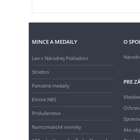
MINCE A MEDAILY
O SPO
Národn
Len v Národnej Pokladnici
Striebro
PRE Z
Pamätné medaily
Všeobe
Emisie NBS
Ochran
Príslušenstvo
Spracov
Numizmatické novinky
Ako ob