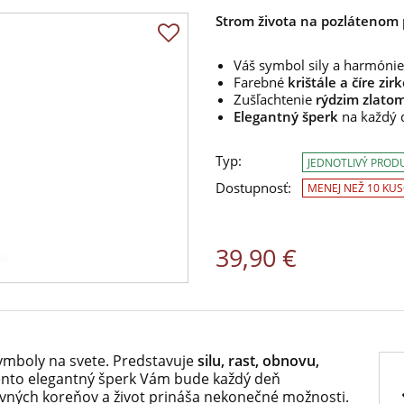
Strom života na pozlátenom p
Váš symbol sily a harmónie
Farebné
krištále a číre zir
Zušľachtenie
rýdzim zlatom
Elegantný šperk
na každý 
Typ:
JEDNOTLIVÝ PROD
Dostupnosť:
MENEJ NEŽ 10 KU
39,90 €
ymboly na svete. Predstavuje
silu, rast, obnovu,
nto elegantný šperk Vám bude každý deň
pevných koreňov a život prináša nekonečné možnosti.