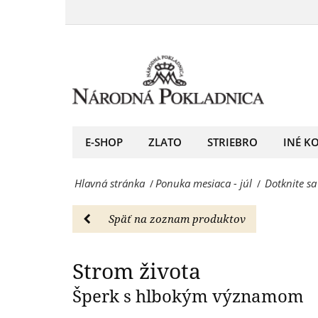
Dotknite
Stromu
sa
života
sily
–
ukrytej
šperku
v
plného
symbole
E-SHOP
ZLATO
STRIEBRO
INÉ K
harmónie.
Stromu
-
Hlavná stránka
Ponuka mesiaca - júl
Dotknite sa
/
/
života
Ponuka
–
mesiaca
Späť na zoznam produktov
šperku
-
plného
Strom života
júl
harmónie.
Šperk s hlbokým významom
-
-
Národná