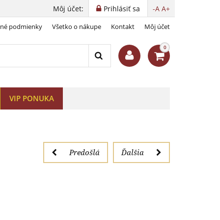
Môj účet:
Prihlásiť sa
-A
A+
dné podmienky
Všetko o nákupe
Kontakt
Môj účet
0
VIP PONUKA
Predošlá
Ďalšia