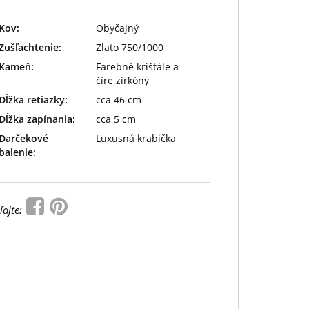
Kov:
Obyčajný
Zušľachtenie:
Zlato 750/1000
Kameň:
Farebné krištále a
číre zirkóny
Dĺžka retiazky:
cca 46 cm
Dĺžka zapínania:
cca 5 cm
Darčekové
Luxusná krabička
balenie:
ľajte: