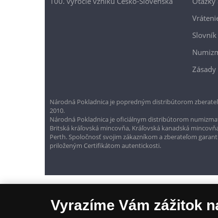
100. výročie vzniku Česko-Slovenska
Otázky
Vráteni
Slovník
Numizm
Zásady 
Národná Pokladnica je popredným distribútorom zberateľ
2010.
Národná Pokladnica je oficiálnym distribútorom numizmati
Britská kráľovská mincovňa, Kráľovská kanadská mincovň
Perth. Spoločnosť svojim zákazníkom a zberateľom garantuje
priloženým Certifikátom autentickosti.
Vyrazíme Vám zážitok n