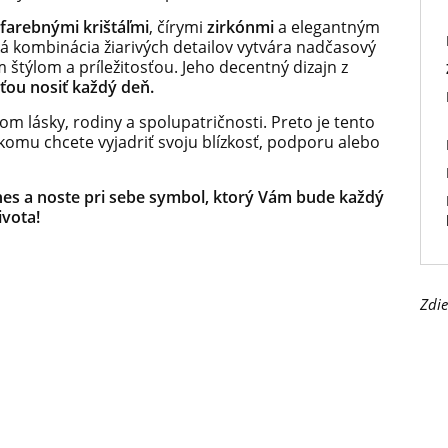
farebnými krištáľmi
, čírymi
zirkónmi
a elegantným
 kombinácia žiarivých detailov vytvára nadčasový
 štýlom a príležitosťou. Jeho decentný dizajn z
ťou nosiť každý deň.
m lásky, rodiny a spolupatričnosti. Preto je tento
komu chcete vyjadriť svoju blízkosť, podporu alebo
dnes a noste pri sebe symbol, ktorý Vám bude každý
ivota!
Zdie