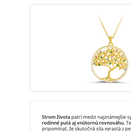
Ponuka
Pokladnica
mesiaca
-
-
predný
júl
európsky
-
predajca
Národná
mincí
Pokladnica
a
-
medailí
predný
európsky
predajca
Strom života
patrí medzi najznámejšie s
mincí
rodinné putá aj vnútornú rovnováhu.
Te
pripomínať, že skutočná sila vyrastá z 
a