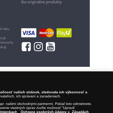
Iba originálne produkty
119,90 €
Vložiť do košíka
d roku
o je
 mincovňa
né aj
zpečnosť našich stránok, sledovala ich výkonnosť a
ateľoch, ich správaní a zariadeniach.
napr. našimi obchodnými partnermi. Pokiaľ toto odmietnete,
venie vlastných úprav zvoľte možnosť "Upraviť
dmienkach
,
Ochrane osobných údajov
a
Zásadách