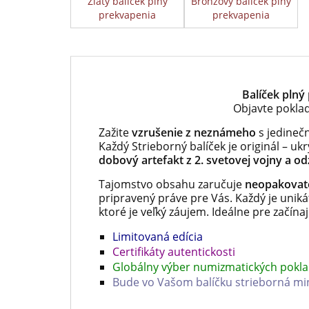
Zlatý balíček plný
Bronzový balíček plný
prekvapenia
prekvapenia
Balíček plný
Objavte poklad
Zažite
vzrušenie z neznámeho
s jedineč
Každý Strieborný balíček je originál – uk
dobový artefakt z 2. svetovej vojny a o
Tajomstvo obsahu zaručuje
neopakovate
pripravený práve pre Vás. Každý je unikát
ktoré je veľký záujem. Ideálne pre začína
Limitovaná edícia
Certifikáty autentickosti
Globálny výber numizmatických pokl
Bude vo Vašom balíčku strieborná mi