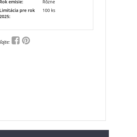
Rok emisie:
Rôzne
Limitácia pre rok
100 ks
2025:
ľajte: