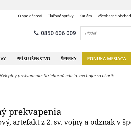
O spoločnosti
Tlačové správy
Kariéra
Všeobecné obcho
EBORNÝ balíček plný prekva
0850 606 009
OVY
PRÍSLUŠENSTVO
ŠPERKY
PONUKA MESIACA
íček plný prekvapenia: Strieborná edícia, nechajte sa očariť!
ný prekvapenia
ý, artefakt z 2. sv. vojny a odznak v š