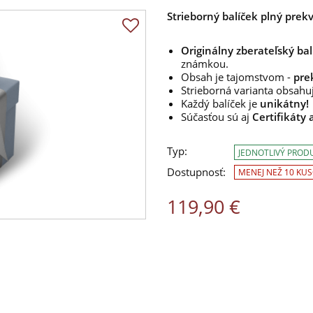
Strieborný balíček plný prek
Originálny zberateľský bal
známkou.
Obsah je tajomstvom -
pre
Strieborná varianta obsah
Každý balíček je
unikátny!
Súčasťou sú aj
Certifikáty 
Typ:
JEDNOTLIVÝ PROD
Dostupnosť:
MENEJ NEŽ 10 KU
119,90 €