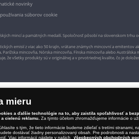
atické novinky
používania súborov cookie
ských mincí a pamätných medailí. Spoločnosť pôsobí na slovenskom trhu o
ckých emisií z viac ako 50 krajín, vrátane známych mincovní a emitentov ak
a, Parížska mincovňa, Nórska mincovňa, Fínska mincovňa alebo Austrálska
, že všetky produkty sú v originálnej a v prvotriednej kvalite, čo je dolože
a mieru
okies a ďalšie technológie na to, aby zaistila spoľahlivosť a be
a cielenú reklamu.
Za týmto účelom zhromažďujeme informácie o užív
súhlasíte s tým, že tieto informácie budeme zdieľať s tretími stranami, 
rvína 1, Bratislava 811 07, Tel.: 0850 606 009
udete dostávať žiadny personalizovaný obsah. Pre podrobnosti a nasta
IČO: 45 480 206, DIČ: SK2023004302
iť. Viac informácií nájdete v našich
Všeobecných obchodných po