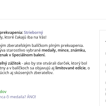
 prekvapenia:
Strieborný
y, ktoré čakajú iba na Vás!
ným zberateľským balíčkom plným prekvapenia.
rýva starostlivo vybrané
medaily, mince, známku,
dznak v špeciálnom balení.
ľný zážitok
- ako by ste otvárali darček, ktorý bol
ny a v balíčkoch sa objavujú aj
limitované edície
, o
júcich aj skúsených zberateľov.
adov
nca či medaila? ÁNO!