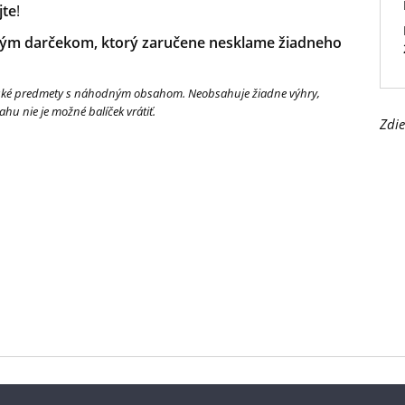
jte
!
lým
darčekom, ktorý zaručene nesklame žiadneho
teľské predmety s náhodným obsahom. Neobsahuje žiadne výhry,
u nie je možné balíček vrátiť.
Zdie