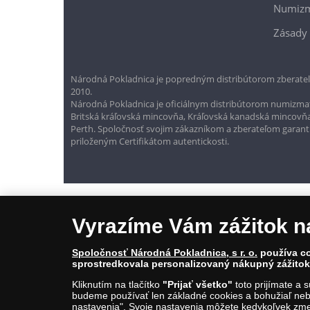
Numizm
Zásady 
Národná Pokladnica je popredným distribútorom zberateľ
2010.
Národná Pokladnica je oficiálnym distribútorom numizmati
Britská kráľovská mincovňa, Kráľovská kanadská mincovň
Perth. Spoločnosť svojim zákazníkom a zberateľom garantuje
priloženým Certifikátom autentickosti.
Vyrazíme Vám zážitok n
Spoločnosť Národná Pokladnica, s r. o.
používa co
sprostredkovala personalizovaný nákupný zážitok 
Kliknutím na tlačítko
"Prijať všetko"
toto prijímate a 
© Copyright 2026 - Národná Pokladnica, s. r. o.; Námestie Mateja Ko
budeme používať len základné cookies a bohužiaľ neb
E-mail: info@narodnapokladnica.sk, www.narodnapokladnica.sk; 
nastavenia". Svoje nastavenia môžete kedykoľvek zmen