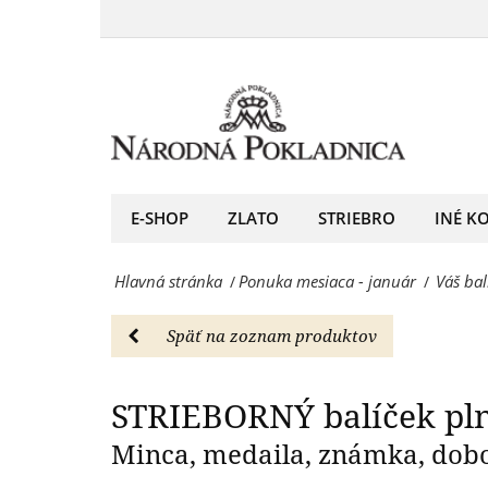
Váš
nechajte
balíček
STRI
sa
plný
očariť!
prekvapenia:
-
Strieborná
Ponuka
edícia,
E-SHOP
ZLATO
STRIEBRO
INÉ K
mesiaca
nechajte
-
Hlavná stránka
Ponuka mesiaca - január
Váš bal
/
/
sa
január
očariť!
-
Späť na zoznam produktov
-
Národná
Ponuka
STRIEBORNÝ balíček pl
Pokladnica
mesiaca
Minca, medaila, známka, dobov
-
-
predný