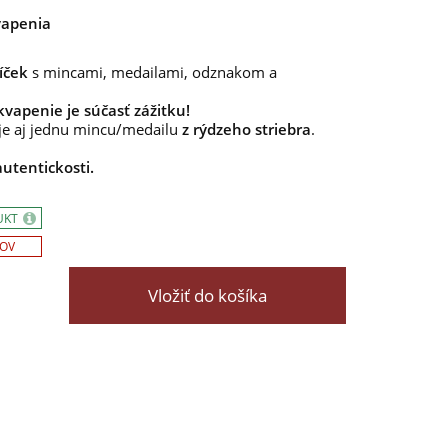
vapenia
íček
s mincami, medailami, odznakom a
kvapenie je súčasť zážitku!
uje aj jednu mincu/medailu
z rýdzeho striebra
.
autentickosti.
UKT
SOV
Vložiť do košíka