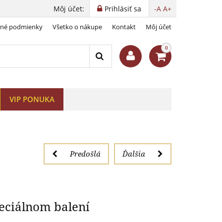
Môj účet:
Prihlásiť sa
-A
A+
dné podmienky
Všetko o nákupe
Kontakt
Môj účet
penia
0
VIP PONUKA
Predošlá
Ďalšia
peciálnom balení