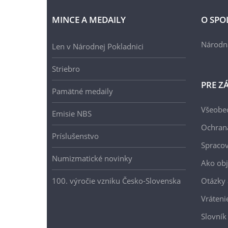
MINCE A MEDAILY
O SPO
Národn
Len v Národnej Pokladnici
Striebro
PRE Z
Pamätné medaily
Všeobe
Emisie NBS
Ochran
Príslušenstvo
Spracov
Numizmatické novinky
Ako ob
100. výročie vzniku Česko-Slovenska
Otázky
Vráteni
Slovník