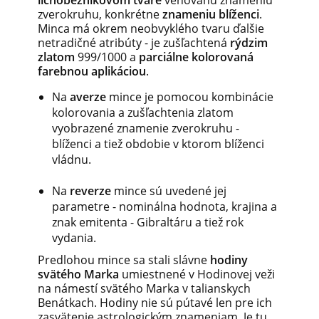
lichobežníkovom tvare
venovanú znameniu
zverokruhu, konkrétne
znameniu blíženci
.
Minca má okrem neobvyklého tvaru ďalšie
netradičné atribúty - je zušľachtená
rýdzim
zlatom
999/1000 a
parciálne kolorovaná
farebnou aplikáciou
.
Na
averze
mince je pomocou kombinácie
kolorovania a zušľachtenia zlatom
vyobrazené znamenie zverokruhu -
blíženci a tiež obdobie v ktorom blíženci
vládnu.
Na
reverze
mince sú uvedené jej
parametre - nominálna hodnota, krajina a
znak emitenta - Gibraltáru a tiež rok
vydania.
Predlohou mince sa stali slávne
hodiny
svätého Marka
umiestnené v Hodinovej veži
na námestí svätého Marka v talianskych
Benátkach. Hodiny nie sú pútavé len pre ich
zasvätenie astrologickým znameniam. Je tu