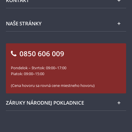
KONTAKT
rýdzim zlatom 999/1000.
Príslušenstvo
Ochrana osobných údajov
Spracovanie osobných údajov
Numizmatické novinky
Napíšte nám
NAŠE STRÁNKY
Ako objednať
Ako Vám môžeme pomôcť?
100. výročie vzniku Česko-Slovenska
Otázky a odpovede
Kontakt pre médiá
Blog Pokladnica mincí
Vrátenie tovaru - formulár
0850 606 009
Facebook Národnej Pokladnice
Slovník základných pojmov
Instagram Národnej Pokladnice
Pondelok – štvrtok: 09:00–17:00
Numizmatické novinky
YouTube Národnej Pokladnice
Piatok: 09:00–15:00
Zásady používania súborov cookie
(Cena hovoru sa rovná cene miestneho hovoru)
ZÁRUKY NÁRODNEJ POKLADNICE
Bezpečné nákupy