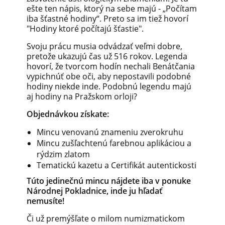
ešte ten nápis, ktorý na sebe majú - „Počítam
iba šťastné hodiny“. Preto sa im tiež hovorí
"Hodiny ktoré počítajú šťastie".
Svoju prácu musia odvádzať veľmi dobre,
pretože ukazujú čas už 516 rokov. Legenda
hovorí, že tvorcom hodín nechali Benátčania
vypichnúť obe oči, aby nepostavili podobné
hodiny niekde inde. Podobnú legendu majú
aj hodiny na Pražskom orloji?
Objednávkou získate:
Mincu venovanú znameniu zverokruhu
Mincu zušľachtenú farebnou aplikáciou a
rýdzim zlatom
Tematickú kazetu a Certifikát autentickosti
Túto jedinečnú mincu nájdete iba v ponuke
Národnej Pokladnice, inde ju hľadať
nemusíte!
Či už premýšľate o milom numizmatickom