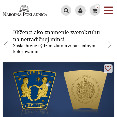
0
Blíženci ako znamenie
zverokruhu na netradičnej minci
Blíženci ako znamenie zverokruhu
na netradičnej minci
Zušľachtené rýdzim zlatom & parciálnym
kolorovaním