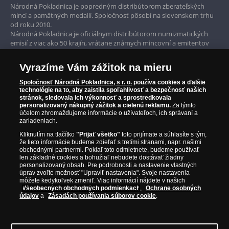
Prvotriedny servis
Národná Pokladnica je popredným distribútorom zberateľských
mincí a pamätných medailí. Spoločnosť pôsobí na slovenskom trhu
Garancia najvyššej kvality
od roku 2010.
Národná Pokladnica je oficiálnym distribútorom numizmatických
Iba originálne produkty
emisií z viac ako 50 krajín, vrátane známych mincovní a emitentov
ako je Britská kráľovská mincovňa, Kráľovská kanadská mincovňa,
Parížska mincovňa, Nórska mincovňa, Fínska mincovňa alebo
Vyrazíme Vám zážitok na mieru
Austrálska mincovňa Perth. Spoločnosť svojim zákazníkom a
zberateľom garantuje, že všetky produkty sú v originálnej a v
Spoločnosť Národná Pokladnica, s r. o.
používa cookies a ďalšie
prvotriednej kvalite, čo je doložené aj priloženým Certifikátom
technológie na to, aby zaistila spoľahlivosť a bezpečnosť našich
autentickosti.
stránok, sledovala ich výkonnosť a sprostredkovala
personalizovaný nákupný zážitok a cielenú reklamu.
Za týmto
účelom zhromažďujeme informácie o užívateľoch, ich správaní a
zariadeniach.
Kliknutím na tlačítko
"Prijať všetko"
toto prijímate a súhlasíte s tým,
že tieto informácie budeme zdieľať s tretími stranami, napr. našimi
obchodnými partnermi. Pokiaľ toto odmietnete, budeme používať
len základné cookies a bohužiaľ nebudete dostávať žiadny
personalizovaný obsah. Pre podrobnosti a nastavenie vlastných
úprav zvoľte možnosť "Upraviť nastavenia". Svoje nastavenia
môžete kedykoľvek zmeniť. Viac informácií nájdete v našich
Všeobecných obchodných podmienkach
,
Ochrane osobných
údajov
a
Zásadách používania súborov cookie
.
© Copyright 2026 - Národná Pokladnica, s. r. o.; Námestie Mateja Korvína 1,