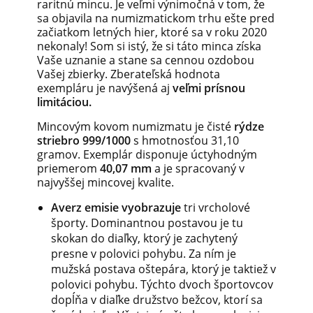
raritnú mincu. Je veľmi výnimočná v tom, že
sa objavila na numizmatickom trhu ešte pred
začiatkom letných hier, ktoré sa v roku 2020
nekonaly! Som si istý, že si táto minca získa
Vaše uznanie a stane sa cennou ozdobou
Vašej zbierky. Zberateľská hodnota
exempláru je navýšená aj
veľmi prísnou
limitáciou.
Mincovým kovom numizmatu je čisté
rýdze
striebro 999/1000
s hmotnosťou 31,10
gramov. Exemplár disponuje úctyhodným
priemerom
40,07 mm
a je spracovaný v
najvyššej mincovej kvalite.
Averz emisie vyobrazuje
tri vrcholové
športy. Dominantnou postavou je tu
skokan do diaľky, ktorý je zachytený
presne v polovici pohybu. Za ním je
mužská postava oštepára, ktorý je taktiež v
polovici pohybu. Týchto dvoch športovcov
dopĺňa v diaľke družstvo bežcov, ktorí sa