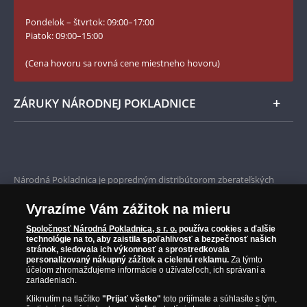
Slovník základných pojmov
Instagram Národnej Pokladnice
Pondelok – štvrtok: 09:00–17:00
Numizmatické novinky
YouTube Národnej Pokladnice
Piatok: 09:00–15:00
Zásady používania súborov cookie
(Cena hovoru sa rovná cene miestneho hovoru)
ZÁRUKY NÁRODNEJ POKLADNICE
Bezpečné nákupy
Prvotriedny servis
Národná Pokladnica je popredným distribútorom zberateľských
mincí a pamätných medailí. Spoločnosť pôsobí na slovenskom trhu
Garancia najvyššej kvality
od roku 2010.
Vyrazíme Vám zážitok na mieru
Národná Pokladnica je oficiálnym distribútorom numizmatických
Iba originálne produkty
emisií z viac ako 50 krajín, vrátane známych mincovní a emitentov
Spoločnosť Národná Pokladnica, s r. o.
používa cookies a ďalšie
technológie na to, aby zaistila spoľahlivosť a bezpečnosť našich
ako je Britská kráľovská mincovňa, Kráľovská kanadská mincovňa,
stránok, sledovala ich výkonnosť a sprostredkovala
Parížska mincovňa, Nórska mincovňa, Fínska mincovňa alebo
personalizovaný nákupný zážitok a cielenú reklamu.
Za týmto
Austrálska mincovňa Perth. Spoločnosť svojim zákazníkom a
účelom zhromažďujeme informácie o užívateľoch, ich správaní a
zberateľom garantuje, že všetky produkty sú v originálnej a v
zariadeniach.
prvotriednej kvalite, čo je doložené aj priloženým Certifikátom
Kliknutím na tlačítko
"Prijať všetko"
toto prijímate a súhlasíte s tým,
autentickosti.