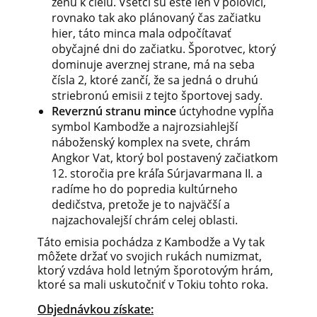
ženú k cieľu. Všetci sú ešte len v polovici,
rovnako tak ako plánovaný čas začiatku
hier, táto minca mala odpočítavať
obyčajné dni do začiatku. Šporotvec, ktorý
dominuje averznej strane, má na seba
čísla 2, ktoré zančí, že sa jedná o druhú
striebronú emisii z tejto športovej sady.
Reverznú stranu mince
úctyhodne vypĺňa
symbol Kambodže a najrozsiahlejší
náboženský komplex na svete, chrám
Angkor Vat, ktorý bol postavený začiatkom
12. storočia pre kráľa Súrjavarmana II. a
radíme ho do popredia kultúrneho
dedičstva, pretože je to najväčší a
najzachovalejší chrám celej oblasti.
Táto emisia pochádza z Kambodže a Vy tak
môžete držať vo svojich rukách numizmat,
ktorý vzdáva hold letným šporotovým hrám,
ktoré sa mali uskutočniť v Tokiu tohto roka.
Objednávkou získate: