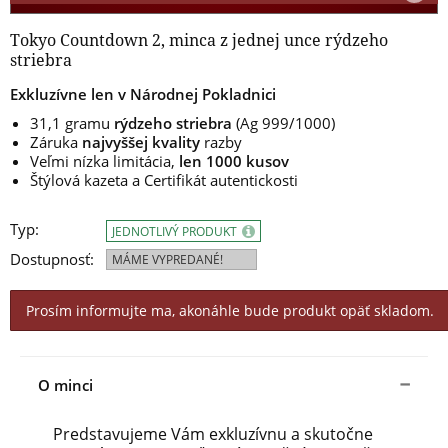
Tokyo Countdown 2, minca z jednej unce rýdzeho
striebra
Exkluzívne len v Národnej Pokladnici
31,1 gramu
rýdzeho striebra
(Ag 999/1000)
Záruka
najvyššej kvality
razby
Veľmi nízka limitácia,
len 1000 kusov
Štýlová kazeta a Certifikát autentickosti
Typ:
JEDNOTLIVÝ PRODUKT
Dostupnosť:
MÁME VYPREDANÉ!
Prosím informujte ma, akonáhle bude produkt opäť skladom.
O minci
Predstavujeme Vám exkluzívnu a skutočne