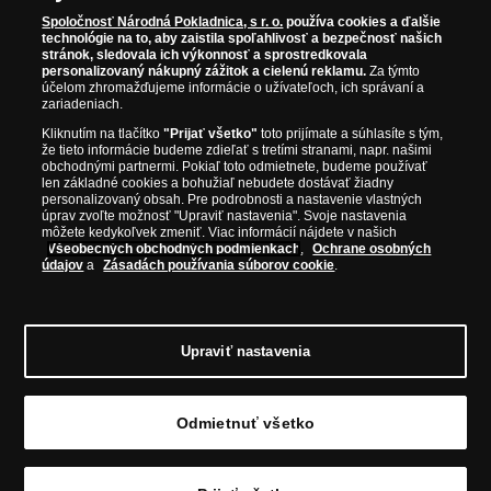
Národná Pokladnica je oficiálnym distribútorom numizmatických
Iba originálne produkty
30 dní po prijatí objednávky. Produkt bude odoslaný
emisií z viac ako 50 krajín, vrátane známych mincovní a emitentov
Spoločnosť Národná Pokladnica, s r. o.
používa cookies a ďalšie
technológie na to, aby zaistila spoľahlivosť a bezpečnosť našich
ako je Britská kráľovská mincovňa, Kráľovská kanadská mincovňa,
v dokonalom novom stave, pokiaľ nie je uvedené inak
stránok, sledovala ich výkonnosť a sprostredkovala
Parížska mincovňa, Nórska mincovňa, Fínska mincovňa alebo
(napr. historické či použité vzácne mince). Každú
personalizovaný nákupný zážitok a cielenú reklamu.
Za týmto
Austrálska mincovňa Perth. Spoločnosť svojim zákazníkom a
zásielku nám môžete prostredníctvom Slovenskej
účelom zhromažďujeme informácie o užívateľoch, ich správaní a
zberateľom garantuje, že všetky produkty sú v originálnej a v
zariadeniach.
pošty a.s. zaslať späť. V prípade vrátenia už
prvotriednej kvalite, čo je doložené aj priloženým Certifikátom
uhradenej zásielky Vám vrátime uhradenú
Kliknutím na tlačítko
"Prijať všetko"
toto prijímate a súhlasíte s tým,
autentickosti.
fakturovanú čiastku v priebehu 30 dní. Reklamácie
že tieto informácie budeme zdieľať s tretími stranami, napr. našimi
obchodnými partnermi. Pokiaľ toto odmietnete, budeme používať
môžete podať písomne na adresu predávajúceho,
len základné cookies a bohužiaľ nebudete dostávať žiadny
emailom alebo telefonicky na zákazníckej linke.
personalizovaný obsah. Pre podrobnosti a nastavenie vlastných
Postup riešenia pri reklamácii je popísaný
úprav zvoľte možnosť "Upraviť nastavenia". Svoje nastavenia
môžete kedykoľvek zmeniť. Viac informácií nájdete v našich
na
www.narodnapokladnica.sk
.
Všeobecných obchodných podmienkach
,
Ochrane osobných
údajov
a
Zásadách používania súborov cookie
.
Osobné údaje označené hviezdičkou* sú nevyhnutné
na uzavretie a plnenie zmluvy o kúpe tovaru. Máme
tiež záujem zasielať Vám ponuky našich tovarov
(priamy marketing) vrátane na základe profilovania
Upraviť nastavenia
Vášho nákupného správania. Na vnútorné
administratívne účely skupiny Samlerhuset, do ktorej
© Copyright 2026 - Národná Pokladnica, s. r. o.; Námestie Mateja Korvína 1,
Národná pokladnica, s.r.o. patrí, môžeme Vaše údaje
Odmietnuť všetko
Bratislava 811 07, Tel.: 0850 606 009
E-mail: info@narodnapokladnica.sk,
zdieľať s ďalšími spoločnosťami v tejto skupine.
www.narodnapokladnica.sk; IČO: 45 480 206, DIČ: SK2023004302
Osobné údaje spracúvame prostredníctvom
Upraviť nastavenie súborov cookie môžete
kliknutím na tento
externých poskytovateľov služieb
odkaz
.