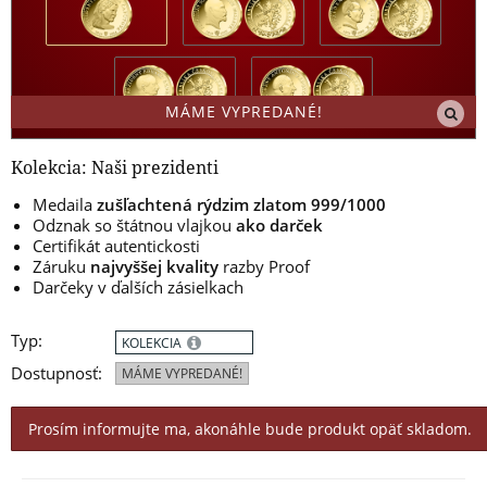
MÁME VYPREDANÉ!
Kolekcia: Naši prezidenti
Medaila
zušľachtená rýdzim zlatom 999/1000
Odznak so štátnou vlajkou
ako darček
Certifikát autentickosti
Záruku
najvyššej kvality
razby Proof
Darčeky v ďalších zásielkach
Typ:
KOLEKCIA
Dostupnosť:
MÁME VYPREDANÉ!
Prosím informujte ma, akonáhle bude produkt opäť skladom.