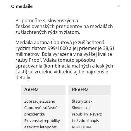
O medaile
Pripomeňte si slovenských a
československých prezidentov na medailách
zušľachtených rýdzim zlatom.
Medaila Zuzana Čaputová je zušľachtená
rýdzim zlatom 999/1000 a jej priemer je 38,61
milimetrov. Bola vyrazená v najvyššej kvalite
razby Proof. Vďaka tomuto spôsobu
spracovania (kombinácia matných a lesklých
častí) sú zreteľne viditeľné aj tie najmenšie
detaily.
AVERZ
REVERZ
Zobrazuje Zuzanu
Štátny znak
Čaputovú, súčasnú
Slovenskej
prezidentku
republiky. Reverz
Slovenskej republiky
tiež zdobí nápis
a takisto letopočet,
REPUBLIKA