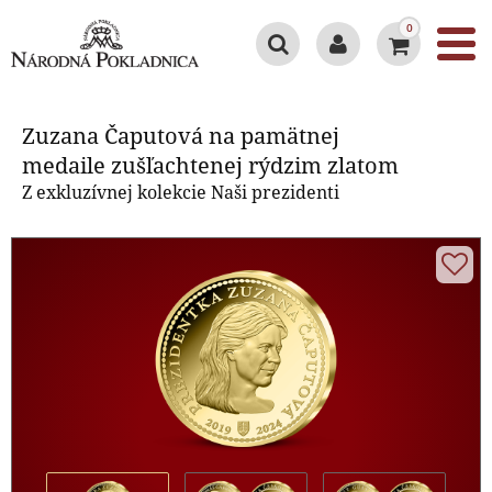
0
Zuzana Čaputová na pamätnej
medaile zušľachtenej rýdzim
Zuzana Čaputová na pamätnej
zlatom
medaile zušľachtenej rýdzim zlatom
Z exkluzívnej kolekcie Naši prezidenti