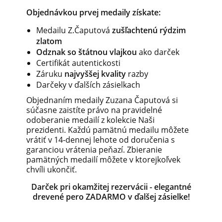
Objednávkou prvej medaily získate:
Medailu Z.Čaputová
zušľachtenú rýdzim
zlatom
Odznak so štátnou vlajkou
ako darček
Certifikát autentickosti
Záruku
najvyššej kvality
razby
Darčeky v ďalších zásielkach
Objednaním medaily Zuzana Čaputová si
súčasne zaistíte právo na pravidelné
odoberanie medailí z kolekcie Naši
prezidenti. Každú pamätnú medailu môžete
vrátiť v 14-dennej lehote od doručenia s
garanciou vrátenia peňazí. Zbieranie
pamätných medailí môžete v ktorejkoľvek
chvíli ukončiť.
Darček pri okamžitej rezervácii - elegantné
drevené pero ZADARMO v ďalšej zásielke!