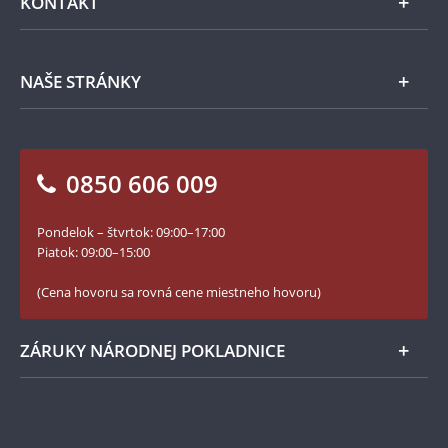
KONTAKT
Príslušenstvo
Ochrana osobných údajov
Spracovanie osobných údajov
Numizmatické novinky
Napíšte nám
NAŠE STRÁNKY
Ako objednať
Ako Vám môžeme pomôcť?
100. výročie vzniku Česko-Slovenska
Otázky a odpovede
Kontakt pre médiá
Blog Pokladnica mincí
Vrátenie tovaru - formulár
0850 606 009
Facebook Národnej Pokladnice
Slovník základných pojmov
Instagram Národnej Pokladnice
Pondelok – štvrtok: 09:00–17:00
Numizmatické novinky
YouTube Národnej Pokladnice
Piatok: 09:00–15:00
Zásady používania súborov cookie
(Cena hovoru sa rovná cene miestneho hovoru)
ZÁRUKY NÁRODNEJ POKLADNICE
Bezpečné nákupy