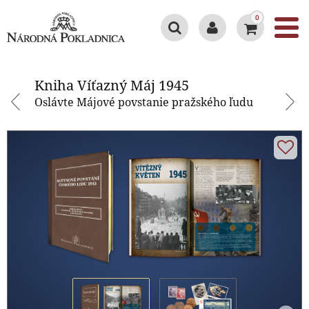
0
Kniha Víťazný Máj 1945
Kniha Víťazný Máj 1945
Oslávte Májové povstanie pražského ľudu