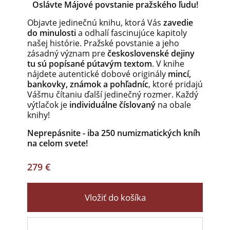
Oslávte Májové povstanie pražského ľudu!
Objavte jedinečnú knihu, ktorá Vás
zavedie
do minulosti
a odhalí fascinujúce kapitoly
našej histórie. Pražské povstanie a jeho
zásadný význam pre
československé dejiny
tu sú popísané pútavým textom
. V knihe
nájdete autentické dobové originály
mincí,
bankovky, známok a pohľadníc
, ktoré pridajú
Vášmu čítaniu ďalší jedinečný rozmer. Každý
výtlačok je
individuálne číslovaný
na obale
knihy!
Neprepásnite - iba 250 numizmatických kníh
na celom svete!
279 €
Vložiť do košíka