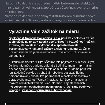
Prvotriedny servis
Národná Pokladnica je popredným distribútorom zberateľských
mincí a pamätných medailí. Spoločnosť pôsobí na slovenskom trhu
Garancia najvyššej kvality
od roku 2010.
Národná Pokladnica je oficiálnym distribútorom numizmatických
Iba originálne produkty
emisií z viac ako 50 krajín, vrátane známych mincovní a emitentov
ako je Britská kráľovská mincovňa, Kráľovská kanadská mincovňa,
Parížska mincovňa, Nórska mincovňa, Fínska mincovňa alebo
Vyrazíme Vám zážitok na mieru
Austrálska mincovňa Perth. Spoločnosť svojim zákazníkom a
zberateľom garantuje, že všetky produkty sú v originálnej a v
Spoločnosť Národná Pokladnica, s r. o.
používa cookies a ďalšie
prvotriednej kvalite, čo je doložené aj priloženým Certifikátom
technológie na to, aby zaistila spoľahlivosť a bezpečnosť našich
autentickosti.
stránok, sledovala ich výkonnosť a sprostredkovala
personalizovaný nákupný zážitok a cielenú reklamu.
Za týmto
účelom zhromažďujeme informácie o užívateľoch, ich správaní a
zariadeniach.
Kliknutím na tlačítko
"Prijať všetko"
toto prijímate a súhlasíte s tým,
že tieto informácie budeme zdieľať s tretími stranami, napr. našimi
obchodnými partnermi. Pokiaľ toto odmietnete, budeme používať
len základné cookies a bohužiaľ nebudete dostávať žiadny
personalizovaný obsah. Pre podrobnosti a nastavenie vlastných
úprav zvoľte možnosť "Upraviť nastavenia". Svoje nastavenia
môžete kedykoľvek zmeniť. Viac informácií nájdete v našich
Všeobecných obchodných podmienkach
,
Ochrane osobných
údajov
a
Zásadách používania súborov cookie
.
© Copyright 2026 - Národná Pokladnica, s. r. o.; Námestie Mateja Korvína 1,