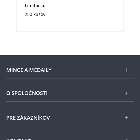
Limitácia:
250 kusov
MINCE A MEDAILY
Len v Národnej Pokladnici
O SPOLOČNOSTI
Striebro
Národná Pokladnica
PRE ZÁKAZNÍKOV
Pamätné medaily
Emisie NBS
Všeobecné obchodné podmienky