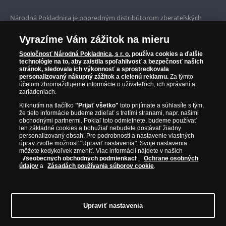
a odobrala sa do hrobky spolu so svojimi
Prvotriedny servis
vernými otrokyňami. Za krátku chvíľu prišiel muž
Národná Pokladnica je popredným distribútorom zberateľských
s košíkom fíg. Pod nimi bola ukrytá kobra.
mincí a pamätných medailí. Spoločnosť pôsobí na slovenskom trhu
Garancia najvyššej kvality
Kleopatra strčila ruku do koša a krátko na to
od roku 2010.
Vyrazíme Vám zážitok na mieru
zomrela. Toto bol koniec nepochybne
Národná Pokladnica je oficiálnym distribútorom numizmatických
Iba originálne produkty
najslávnejšej ženy svetových dejín.
emisií z viac ako 50 krajín, vrátane známych mincovní a emitentov
Spoločnosť Národná Pokladnica, s r. o.
používa cookies a ďalšie
technológie na to, aby zaistila spoľahlivosť a bezpečnosť našich
ako je Britská kráľovská mincovňa, Kráľovská kanadská mincovňa,
stránok, sledovala ich výkonnosť a sprostredkovala
Parížska mincovňa, Nórska mincovňa, Fínska mincovňa alebo
personalizovaný nákupný zážitok a cielenú reklamu.
Za týmto
Austrálska mincovňa Perth. Spoločnosť svojim zákazníkom a
účelom zhromažďujeme informácie o užívateľoch, ich správaní a
zberateľom garantuje, že všetky produkty sú v originálnej a v
zariadeniach.
prvotriednej kvalite, čo je doložené aj priloženým Certifikátom
Kliknutím na tlačítko
"Prijať všetko"
toto prijímate a súhlasíte s tým,
autentickosti.
že tieto informácie budeme zdieľať s tretími stranami, napr. našimi
obchodnými partnermi. Pokiaľ toto odmietnete, budeme používať
len základné cookies a bohužiaľ nebudete dostávať žiadny
personalizovaný obsah. Pre podrobnosti a nastavenie vlastných
úprav zvoľte možnosť "Upraviť nastavenia". Svoje nastavenia
môžete kedykoľvek zmeniť. Viac informácií nájdete v našich
Všeobecných obchodných podmienkach
,
Ochrane osobných
údajov
a
Zásadách používania súborov cookie
.
Upraviť nastavenia