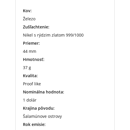
Kov:
Železo
Zušľachtenie:
Nikel s rýdzim zlatom 999/1000
Priemer:
44 mm
Hmotnosť:
37 g
Kvalita:
Proof like
Nominálna hodnota:
1 dolár
Krajina pôvodu:
Šalamúnove ostrovy
Rok emisie: