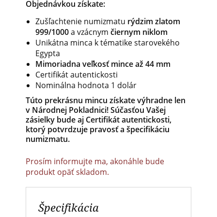
Objednávkou získate:
Zušľachtenie numizmatu
rýdzim zlatom
999/1000
a vzácnym
čiernym
niklom
Unikátna minca k tématike starovekého
Egypta
Mimoriadna veľkosť mince až 44 mm
Certifikát autentickosti
Nominálna hodnota 1 dolár
Túto prekrásnu mincu získate výhradne len
v Národnej Pokladnici! Súčasťou Vašej
zásielky bude aj Certifikát autentickosti,
ktorý potvrdzuje pravosť a špecifikáciu
numizmatu.
Prosím informujte ma, akonáhle bude
produkt opäť skladom.
Špecifikácia