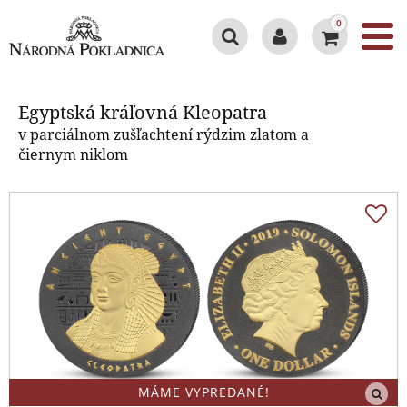
0
Egyptská kráľovná Kleopatra
Egyptská kráľovná Kleopatra
v parciálnom zušľachtení rýdzim zlatom a
čiernym niklom
MÁME VYPREDANÉ!