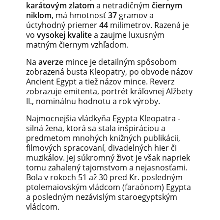
karátovým zlatom
a netradičným
čiernym
niklom
, má hmotnosť
37
gramov a
úctyhodný priemer
44
milimetrov. Razená je
vo
vysokej kvalite
a zaujme luxusným
matným čiernym vzhľadom.
Na
averze
mince je detailným spôsobom
zobrazená busta Kleopatry, po obvode názov
Ancient Egypt a tiež názov mince. Reverz
zobrazuje emitenta, portrét kráľovnej Alžbety
II., nominálnu hodnotu a rok výroby.
Najmocnejšia vládkyňa Egypta Kleopatra -
silná žena, ktorá sa stala inšpiráciou a
predmetom mnohých knižných publikácii,
filmových spracovaní, divadelných hier či
muzikálov. Jej súkromný život je však napriek
tomu zahalený tajomstvom a nejasnosťami.
Bola v rokoch 51 až 30 pred Kr. posledným
ptolemaiovským vládcom (faraónom) Egypta
a posledným nezávislým staroegyptským
vládcom.