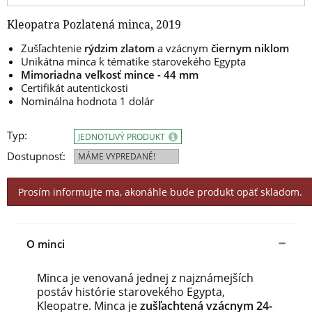
Kleopatra Pozlatená minca, 2019
Zušľachtenie
rýdzim zlatom
a vzácnym
čiernym niklom
Unikátna minca k tématike starovekého Egypta
Mimoriadna veľkosť mince - 44 mm
Certifikát autentickosti
Nominálna hodnota 1 dolár
Typ:
JEDNOTLIVÝ PRODUKT
Dostupnosť:
MÁME VYPREDANÉ!
Prosím informujte ma, akonáhle bude produkt opäť skladom.
O minci
Minca je venovaná jednej z najznámejších
postáv histórie starovekého Egypta,
Kleopatre. Minca je
zušľachtená vzácnym 24-