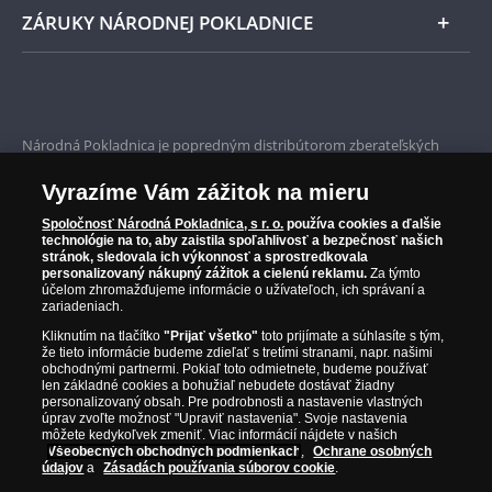
ZÁRUKY NÁRODNEJ POKLADNICE
Bezpečné nákupy
Prvotriedny servis
Národná Pokladnica je popredným distribútorom zberateľských
mincí a pamätných medailí. Spoločnosť pôsobí na slovenskom trhu
Garancia najvyššej kvality
od roku 2010.
Vyrazíme Vám zážitok na mieru
Národná Pokladnica je oficiálnym distribútorom numizmatických
Iba originálne produkty
emisií z viac ako 50 krajín, vrátane známych mincovní a emitentov
Spoločnosť Národná Pokladnica, s r. o.
používa cookies a ďalšie
technológie na to, aby zaistila spoľahlivosť a bezpečnosť našich
ako je Britská kráľovská mincovňa, Kráľovská kanadská mincovňa,
stránok, sledovala ich výkonnosť a sprostredkovala
Parížska mincovňa, Nórska mincovňa, Fínska mincovňa alebo
personalizovaný nákupný zážitok a cielenú reklamu.
Za týmto
Austrálska mincovňa Perth. Spoločnosť svojim zákazníkom a
účelom zhromažďujeme informácie o užívateľoch, ich správaní a
zberateľom garantuje, že všetky produkty sú v originálnej a v
zariadeniach.
prvotriednej kvalite, čo je doložené aj priloženým Certifikátom
Kliknutím na tlačítko
"Prijať všetko"
toto prijímate a súhlasíte s tým,
autentickosti.
že tieto informácie budeme zdieľať s tretími stranami, napr. našimi
obchodnými partnermi. Pokiaľ toto odmietnete, budeme používať
len základné cookies a bohužiaľ nebudete dostávať žiadny
personalizovaný obsah. Pre podrobnosti a nastavenie vlastných
úprav zvoľte možnosť "Upraviť nastavenia". Svoje nastavenia
môžete kedykoľvek zmeniť. Viac informácií nájdete v našich
Všeobecných obchodných podmienkach
,
Ochrane osobných
údajov
a
Zásadách používania súborov cookie
.