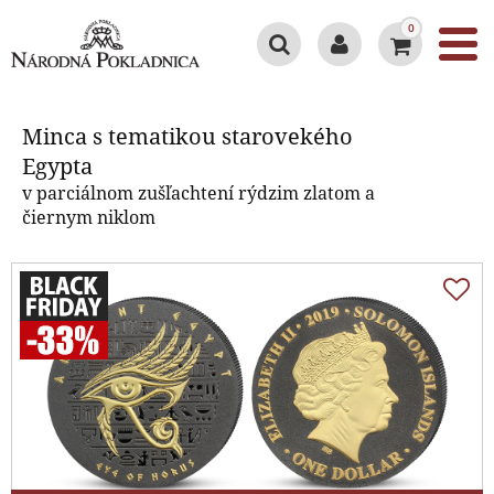
0
Minca s tematikou starovekého
Egypta
Minca s tematikou starovekého
Egypta
v parciálnom zušľachtení rýdzim zlatom a
čiernym niklom