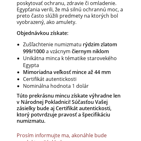
poskytovať ochranu, zdravie či omladenie.
Egypťania verili, že má silnú ochrannú moc, a
preto často slúžili predmety na ktorých bol
vyobrazený, ako amulety.
Objednávkou získate:
Zušľachtenie numizmatu
rýdzim zlatom
999/1000
a vzácnym
čiernym
niklom
Unikátna minca k tématike starovekého
Egypta
Mimoriadna veľkosť mince až 44 mm
Certifikát autentickosti
Nominálna hodnota 1 dolár
Túto prekrásnu mincu získate výhradne len
v Národnej Pokladnici! Súčasťou Vašej
zásielky bude aj Certifikát autentickosti,
ktorý potvrdzuje pravosť a špecifikáciu
numizmatu.
Prosím informujte ma, akonáhle bude