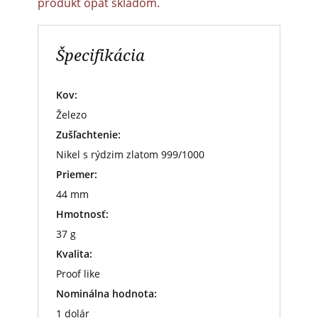
produkt opäť skladom.
Špecifikácia
Kov:
Železo
Zušľachtenie:
Nikel s rýdzim zlatom 999/1000
Priemer:
44 mm
Hmotnosť:
37 g
Kvalita:
Proof like
Nominálna hodnota:
1 dolár