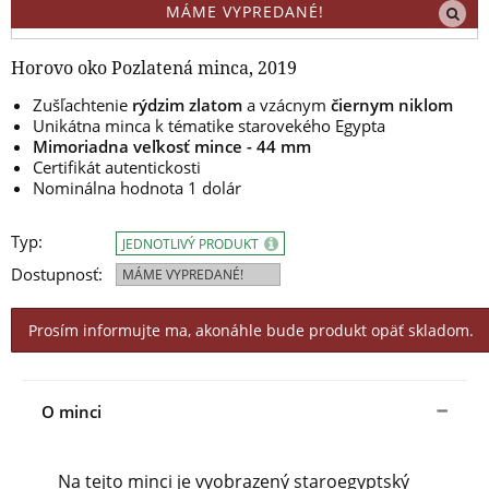
MÁME VYPREDANÉ!
Horovo oko Pozlatená minca, 2019
Zušľachtenie
rýdzim zlatom
a vzácnym
čiernym niklom
Unikátna minca k tématike starovekého Egypta
Mimoriadna veľkosť mince - 44 mm
Certifikát autentickosti
Nominálna hodnota 1 dolár
Typ:
JEDNOTLIVÝ PRODUKT
Dostupnosť:
MÁME VYPREDANÉ!
Prosím informujte ma, akonáhle bude produkt opäť skladom.
O minci
Na tejto minci je vyobrazený staroegyptský