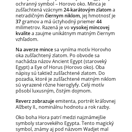
ochranný symbol – Horovo oko. Minca je
zušľachtená vzácnym
24-karátovým zlatom
a
netradičným
čiernym niklom
, jej hmotnosť je
37
gramov a má úctyhodný priemer
44
milimetrov. Razená je vo
vysokej mincovej
kvalite
a zaujme unikátnym matným čiernym
vzhľadom.
Na averze mince
sa vyníma motív Horovho
oka zušľachtený zlatom. Po obvode sa
nachádza názov Ancient Egypt (staroveký
Egypt) a Eye of Horus (Horovo oko). Oba
nápisy sú taktiež zušľachtené zlatom. Do
pozadia, ktoré je zušľachtené matným niklom
sú vyrazené rôzne hieroglyfy. Celý motív
pôsobí luxusným, čistým dojmom.
Reverz zobrazuje
emitenta, portrét kráľovnej
Alžbety II., nominálnu hodnotu a rok razby.
Oko boha Hora patrí medzi najznámejšie
symboly starovekého Egypta. Tento magický
symbol, známy aj pod názvom Wadjet mal