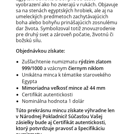
vyobrazení ako ho zvierajú v rukách. Objavuje
sa na stenách egyptských hrobiek, ale aj na
umeleckých predmetoch zachytávajúcich
boha alebo bohyňu prinášajúcich zosnulému
dar života. Symbolizoval totiž znovuzrodenie
pre druhý svet a zároveň počatie, životnú či
božskú silu.
Objednávkou získate:
Zušľachtenie numizmatu
rýdzim zlatom
999/1000
a vzácnym
čiernym
niklom
Unikátna minca k tématike starovekého
Egypta
Mimoriadna veľkosť mince až 44 mm
Certifikát autentickosti
Nominálna hodnota 1 dolár
Túto prekrásnu mincu získate výhradne len
v Národnej Pokladnici! Súčasťou Vašej
zásielky bude aj Certifikát autentickosti,
ktorý potvrdzuje pravosť a špecifikáciu