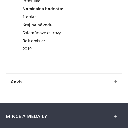
Proof like
Nominálna hodnota:
1 dolár
Krajina pôvodu:
Šalamúnove ostrovy
Rok emisie:
2019
Ankh
Starovekí Egypťania používali ankh ako obľúbený
amulet. Často si dokonca vyrábali zrkadlá v tvare
kríža, čo mohlo symbolizovať nazeranie do
druhého sveta. Ankh (život) sa často používal v
MINCE A MEDAILY
spojitosti s dvoma ďalšími hieroglyfmi –
hieroglyfom džed (zdravie, stabilita) a