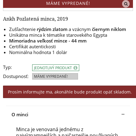
MÁME VYPREDANÉ!
Ankh Pozlatená minca, 2019
Zušľachtenie
rýdzim zlatom
a vzácnym
čiernym niklom
Unikátna minca k tématike starovekého Egypta
Mimoriadna veľkosť mince - 44 mm
Certifikát autentickosti
Nominálna hodnota 1 dolár
Typ:
JEDNOTLIVÝ PRODUKT
Dostupnosť:
MÁME VYPREDANÉ!
Prosím informujte ma, akonáhle bude produkt opäť skladom.
O minci
Minca je venovaná jednému z
najvýznamnejších a najčastejšie používaných