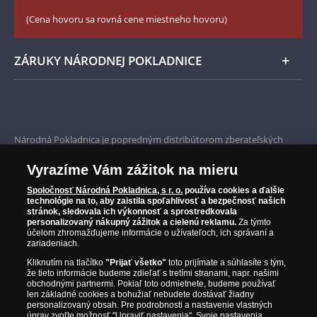
Zásady používania súborov cookie
(Cena hovoru sa rovná cene miestneho hovoru)
ZÁRUKY NÁRODNEJ POKLADNICE
Bezpečné nákupy
Prvotriedny servis
Národná Pokladnica je popredným distribútorom zberateľských
mincí a pamätných medailí. Spoločnosť pôsobí na slovenskom trhu
Garancia najvyššej kvality
od roku 2010.
Vyrazíme Vám zážitok na mieru
Národná Pokladnica je oficiálnym distribútorom numizmatických
Iba originálne produkty
emisií z viac ako 50 krajín, vrátane známych mincovní a emitentov
Spoločnosť Národná Pokladnica, s r. o.
používa cookies a ďalšie
technológie na to, aby zaistila spoľahlivosť a bezpečnosť našich
ako je Britská kráľovská mincovňa, Kráľovská kanadská mincovňa,
stránok, sledovala ich výkonnosť a sprostredkovala
Parížska mincovňa, Nórska mincovňa, Fínska mincovňa alebo
personalizovaný nákupný zážitok a cielenú reklamu.
Za týmto
Austrálska mincovňa Perth. Spoločnosť svojim zákazníkom a
účelom zhromažďujeme informácie o užívateľoch, ich správaní a
zberateľom garantuje, že všetky produkty sú v originálnej a v
zariadeniach.
prvotriednej kvalite, čo je doložené aj priloženým Certifikátom
Kliknutím na tlačítko
"Prijať všetko"
toto prijímate a súhlasíte s tým,
autentickosti.
že tieto informácie budeme zdieľať s tretími stranami, napr. našimi
obchodnými partnermi. Pokiaľ toto odmietnete, budeme používať
len základné cookies a bohužiaľ nebudete dostávať žiadny
personalizovaný obsah. Pre podrobnosti a nastavenie vlastných
úprav zvoľte možnosť "Upraviť nastavenia". Svoje nastavenia