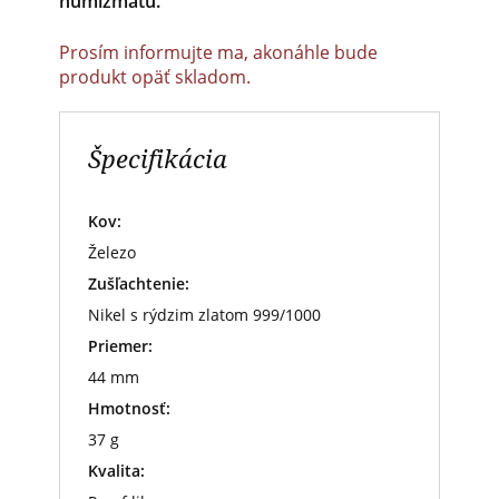
numizmatu.
Prosím informujte ma, akonáhle bude
produkt opäť skladom.
Špecifikácia
Kov:
Železo
Zušľachtenie:
Nikel s rýdzim zlatom 999/1000
Priemer:
44 mm
Hmotnosť:
37 g
Kvalita: