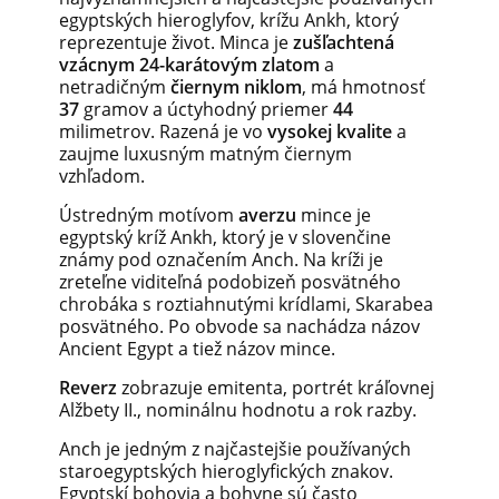
egyptských hieroglyfov, krížu Ankh, ktorý
reprezentuje život. Minca je
zušľachtená
vzácnym 24-karátovým zlatom
a
netradičným
čiernym niklom
, má hmotnosť
37
gramov a úctyhodný priemer
44
milimetrov. Razená je vo
vysokej kvalite
a
zaujme luxusným matným čiernym
vzhľadom.
Ústredným motívom
averzu
mince je
egyptský kríž Ankh, ktorý je v slovenčine
známy pod označením Anch. Na kríži je
zreteľne viditeľná podobizeň posvätného
chrobáka s roztiahnutými krídlami, Skarabea
posvätného. Po obvode sa nachádza názov
Ancient Egypt a tiež názov mince.
Reverz
zobrazuje emitenta, portrét kráľovnej
Alžbety II., nominálnu hodnotu a rok razby.
Anch je jedným z najčastejšie používaných
staroegyptských hieroglyfických znakov.
Egyptskí bohovia a bohyne sú často