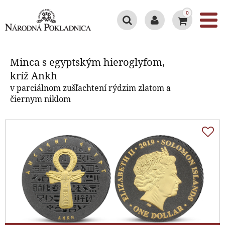
0
Minca s egyptským hieroglyfom,
kríž Ankh
Minca s egyptským hieroglyfom,
kríž Ankh
v parciálnom zušľachtení rýdzim zlatom a
čiernym niklom