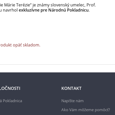
e Márie Terézie“ je známy slovenský umelec, Prof.
lu navrhol
exkluzívne pre Národnú Pokladnicu
.
rodukt opäť skladom.
LOČNOSTI
KONTAKT
á Pokladnica
Napíšte nám
Ako Vám môžeme pomôcť?