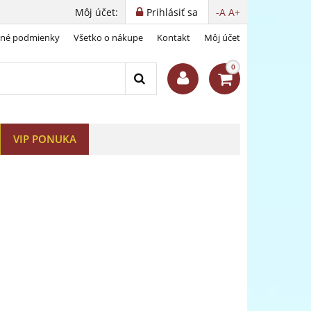
Môj účet:
Prihlásiť sa
-A
A+
dné podmienky
Všetko o nákupe
Kontakt
Môj účet
 kráľovnú
0
VIP PONUKA