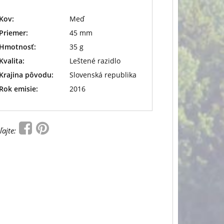
Kov:
Meď
Priemer:
45 mm
Hmotnosť:
35 g
Kvalita:
Leštené razidlo
Krajina pôvodu:
Slovenská republika
Rok emisie:
2016
ľajte: