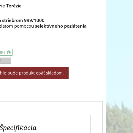
ie Terézie
m striebrom 999/1000
m zlatom pomocou
selektívneho pozlátenia
UKT
!
áhle bude produkt opäť skladom.
Špecifikácia