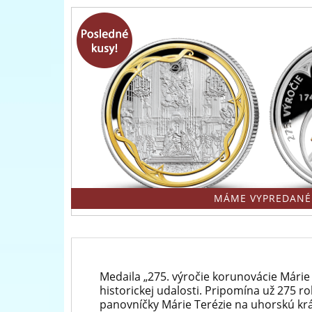
Pokladnica
a
-
medailí
predný
európsky
predajca
mincí
a
medailí
MÁME VYPREDANÉ
Medaila „275. výročie korunovácie Márie
historickej udalosti. Pripomína už 275 
panovníčky Márie Terézie na uhorskú krá