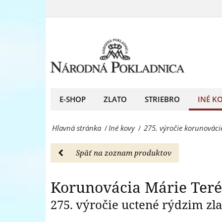
275.
uhorskú
výročie
Korunová
kráľovnú
korunovácie
-
Márie
Iné
Terézie
kovy
za
E-SHOP
ZLATO
STRIEBRO
INÉ K
-
uhorskú
Národná
Hlavná stránka
Iné kovy
275. výročie korunováci
/
/
kráľovnú
Pokladnica
-
-
Späť na zoznam produktov
Iné
predný
kovy
Korunovácia Márie Teré
európsky
-
275. výročie uctené rýdzim zl
predajca
Národná
mincí