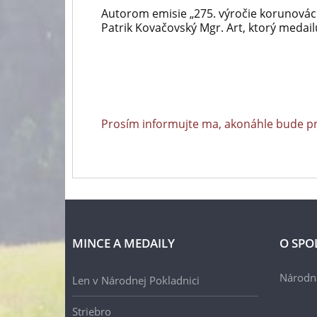
Autorom emisie „275. výročie korunováci
Patrik Kovačovský Mgr. Art, ktorý medai
Prosím informujte ma, akonáhle bude p
MINCE A MEDAILY
O SPO
Národn
Len v Národnej Pokladnici
Striebro