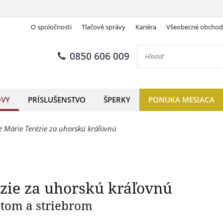
O spoločnosti
Tlačové správy
Kariéra
Všeobecné obcho
cia Márie Terézie za uhorskú
0850 606 009
OVY
PRÍSLUŠENSTVO
ŠPERKY
PONUKA MESIACA
e Márie Terézie za uhorskú kráľovnú
zie za uhorskú kráľovnú
atom a striebrom