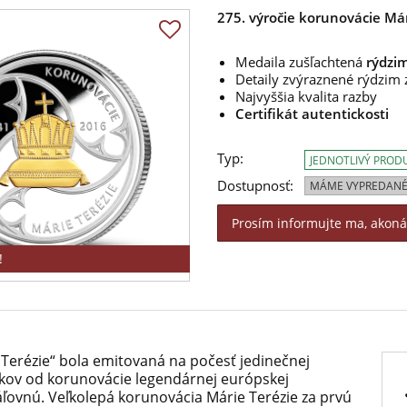
275. výročie korunovácie Már
Medaila zušľachtená
rýdzi
Detaily zvýraznené rýdzi
Najvyššia kvalita razby
Certifikát autentickosti
Typ:
JEDNOTLIVÝ PROD
Dostupnosť:
MÁME VYPREDANÉ
Prosím informujte ma, akon
!
 Terézie“ bola emitovaná na počesť jedinečnej
rokov od korunovácie legendárnej európskej
ľovnú. Veľkolepá korunovácia Márie Terézie za prvú