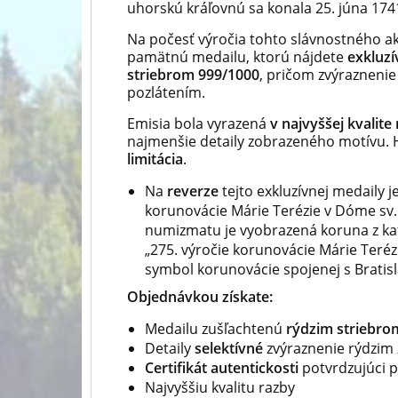
uhorskú kráľovnú sa konala 25. júna 1741
Na počesť výročia tohto slávnostného a
pamätnú medailu, ktorú nájdete
exkluzí
striebrom 999/1000
, pričom zvýraznenie
pozlátením.
Emisia bola vyrazená
v najvyššej kvalite
najmenšie detaily zobrazeného motívu. H
limitácia
.
Na
reverze
tejto exkluzívnej medaily 
korunovácie Márie Terézie v Dóme sv.
numizmatu je vyobrazená koruna z kat
„275. výročie korunovácie Márie Teréz
symbol korunovácie spojenej s Bratis
Objednávkou získate:
Medailu zušľachtenú
rýdzim striebro
Detaily
selektívné
zvýraznenie rýdzim 
Certifikát autentickosti
potvrdzujúci p
Najvyššiu kvalitu razby