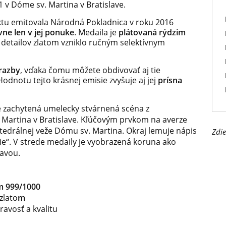
 v Dóme sv. Martina v Bratislave.
ktu emitovala Národná Pokladnica v roku 2016
vne len v jej ponuke
. Medaila je
plátovaná rýdzim
 detailov zlatom vzniklo ručným selektívnym
 razby
, vďaka čomu môžete obdivovať aj tie
odnotu tejto krásnej emisie zvyšuje aj jej
prísna
je zachytená umelecky stvárnená scéna z
 Martina v Bratislave. Kľúčovým prvkom na averze
edrálnej veže Dómu sv. Martina. Okraj lemuje nápis
Zdie
ie“. V strede medaily je vyobrazená koruna ako
lavou.
m 999/1000
zlato
m
ravosť a kvalitu