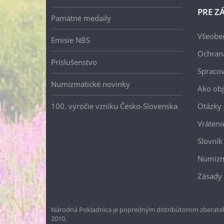
PRE Z
Pamätné medaily
Všeobe
Emisie NBS
Ochran
Príslušenstvo
Spracov
Numizmatické novinky
Ako ob
100. výročie vzniku Česko-Slovenska
Otázky
Vráteni
Slovník
Numizm
Zásady 
Národná Pokladnica je popredným distribútorom zberateľ
2010.