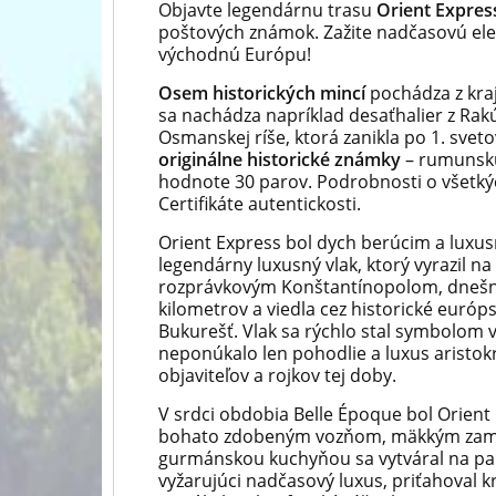
Objavte legendárnu trasu
Orient Expres
poštových známok. Zažite nadčasovú eleg
východnú Európu!
Osem historických mincí
pochádza z kraj
sa nachádza napríklad desaťhalier z Rak
Osmanskej ríše, ktorá zanikla po 1. sveto
originálne historické známky
– rumunskú
hodnote 30 parov. Podrobnosti o všetk
Certifikáte autentickosti.
Orient Express bol dych berúcim a luxu
legendárny luxusný vlak, ktorý vyrazil na 
rozprávkovým Konštantínopolom, dnešný
kilometrov a viedla cez historické euró
Bukurešť. Vlak sa rýchlo stal symbolom 
neponúkalo len pohodlie a luxus aristokr
objaviteľov a rojkov tej doby.
V srdci obdobia Belle Époque bol Orient
bohato zdobeným vozňom, mäkkým zama
gurmánskou kuchyňou sa vytváral na palu
vyžarujúci nadčasový luxus, priťahoval k