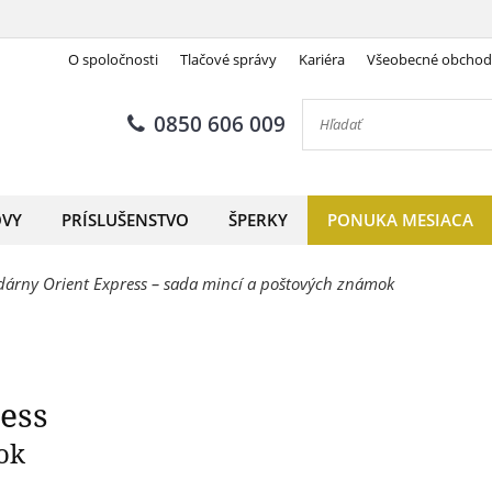
O spoločnosti
Tlačové správy
Kariéra
Všeobecné obcho
Legendárny Orient Express
0850 606 009
OVY
PRÍSLUŠENSTVO
ŠPERKY
PONUKA MESIACA
dárny Orient Express – sada mincí a poštových známok
ess
ok