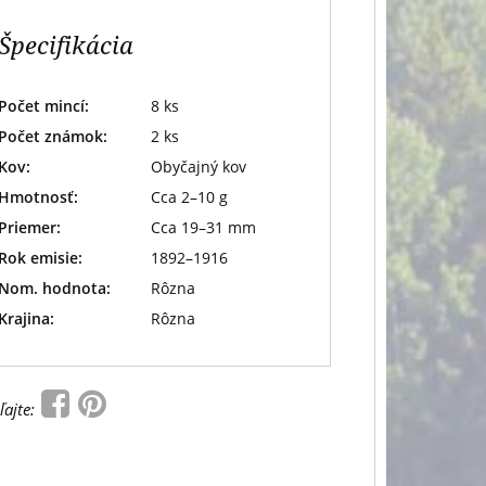
Špecifikácia
Počet mincí:
8 ks
Počet známok:
2 ks
Kov:
Obyčajný kov
Hmotnosť:
Cca 2–10 g
Priemer:
Cca 19–31 mm
Rok emisie:
1892–1916
Nom. hodnota:
Rôzna
Krajina:
Rôzna
ľajte: