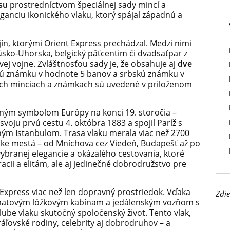
su
prostredníctvom špeciálnej sady mincí a
anciu ikonického vlaku, ktorý spájal západnú a
ín, ktorými Orient Express prechádzal. Medzi nimi
úsko-Uhorska, belgický päťcentim či dvadsaťpar z
vej vojne. Zvláštnosťou sady je, že obsahuje aj
dve
 známku v hodnote 5 banov a srbskú známku v
ých minciach a známkach sú uvedené v priloženom
sným symbolom Európy na konci 19. storočia –
svoju prvú cestu 4. októbra 1883 a spojil Paríž s
m Istanbulom. Trasa vlaku merala viac než 2700
pske mestá – od Mníchova cez Viedeň, Budapešť až po
vybranej elegancie a okázalého cestovania, ktoré
acii a elitám, ale aj jedinečné dobrodružstvo pre
 Express viac než len dopravný prostriedok. Vďaka
Zdie
tovým lôžkovým kabínam a jedálenským vozňom s
be vlaku skutočný spoločenský život. Tento vlak,
ráľovské rodiny, celebrity aj dobrodruhov – a