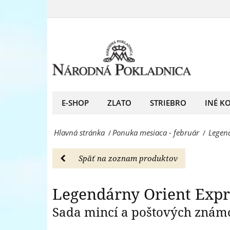
Legendárny
a
Orient
poštových
Express
známok
–
-
sada
Ponuka
mincí
E-SHOP
ZLATO
STRIEBRO
INÉ K
mesiaca
a
-
Hlavná stránka
Ponuka mesiaca - február
Legen
/
/
poštových
február
známok
-
Späť na zoznam produktov
-
Národná
Ponuka
Legendárny Orient Expr
Pokladnica
mesiaca
Sada mincí a poštových znám
-
-
predný