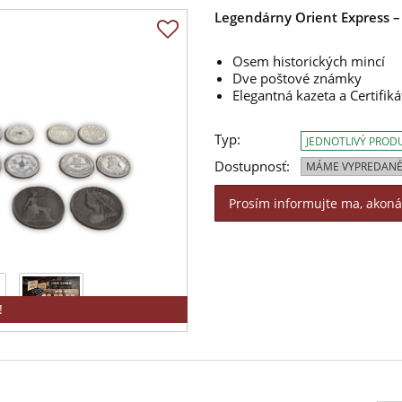
Legendárny Orient Express –
Osem historických mincí
Dve poštové známky
Elegantná kazeta a Certifiká
Typ:
JEDNOTLIVÝ PROD
Dostupnosť:
MÁME VYPREDANÉ
Prosím informujte ma, akon
!