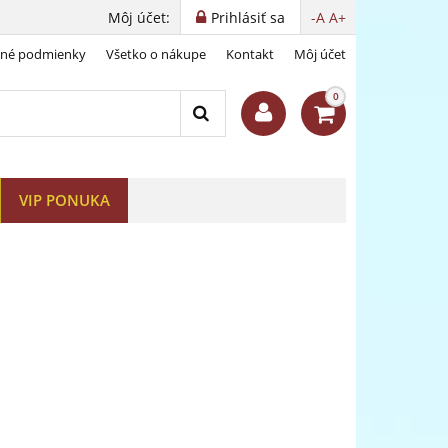
Môj účet:
Prihlásiť sa
-A
A+
dné podmienky
Všetko o nákupe
Kontakt
Môj účet
0
VIP PONUKA