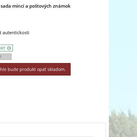
 sada mincí a poštových známok
t autentickosti
UKT
!
áhle bude produkt opäť skladom.