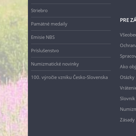
Striebro
PRE Z
Pamätné medaily
Všeobe
Emisie NBS
Ochran
Príslušenstvo
Spracov
Numizmatické novinky
Ako ob
100. výročie vzniku Česko-Slovenska
Otázky
Vráteni
Slovník
Numizm
Zásady 