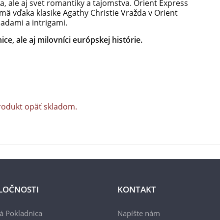
ia, ale aj svet romantiky a tajomstva. Orient Express
ajmä vďaka klasike Agathy Christie Vražda v Orient
adami a intrigami.
ce, ale aj milovníci európskej histórie.
rodukt opäť skladom.
LOČNOSTI
KONTAKT
á Pokladnica
Napíšte nám