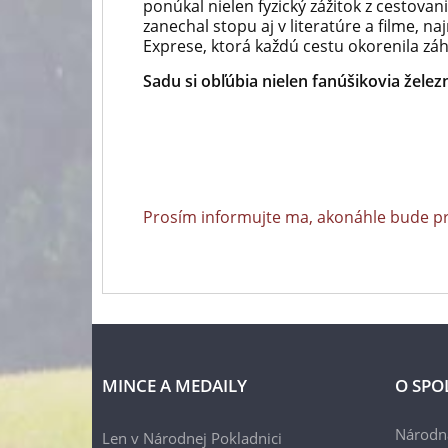
ponúkal nielen fyzický zážitok z cestovan
zanechal stopu aj v literatúre a filme, n
Exprese, ktorá každú cestu okorenila záh
Sadu si obľúbia nielen fanúšikovia železni
Prosím informujte ma, akonáhle bude p
MINCE A MEDAILY
O SPO
Národn
Len v Národnej Pokladnici