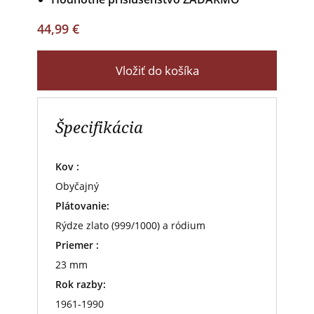
44,99 €
Vložiť do košíka
Špecifikácia
Kov :
Obyčajný
Plátovanie:
Rýdze zlato (999/1000) a ródium
Priemer :
23 mm
Rok razby:
1961-1990