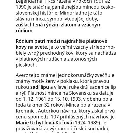
Legendárna 1 Kčs razená v rokoch 1961 až
1990 je snáď najpamätnejšou mincou česko-
slovenskej histórie. Mimoriadne je táto
slávna minca, symbol vtedajšej doby,
zušľachtená rýdzim zlatom a vzácnym
ródiom
.
Ródium patrí medzi najdrahšie platinové
kovy na svete.
Je to veľmi vzácny strieborno-
biely tvrdý prechodný kov, ktorý sa nachádza
v platinových rudách a zlatonosných
pieskoch.
Averz tejto známej jednokorunáčky zvečňuje
známy motív ženy v pokľaku, ktorá pravou
rukou
sadí lipu
a v ľavej ruke drží sadenice líp
a rýľ. Platnosť mince na Slovensku sa datuje
od 1. 12. 1961 do 15. 10. 1993, v obehu bola
teda takmer 32 rokov. Minca bola razená v
Kremnici. Autorkou návrhu, ktorý získal prvú
cenu spomedzi 107 prihlásených návrhov, je
Marie Uchytilová-Kučová
(1924–1989). Je
považovaná za významnú českú sochárku,