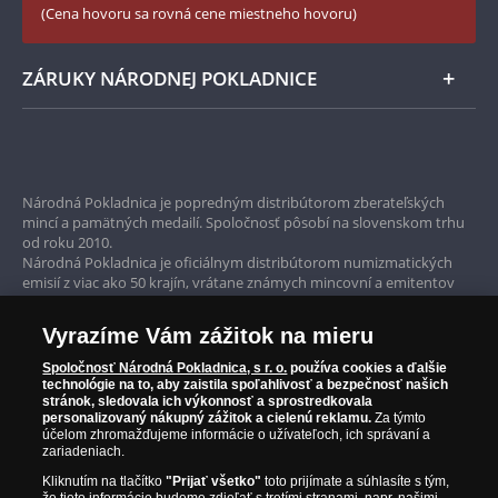
reprezentatívnemu vystaveniu a bezpečnému
(Cena hovoru sa rovná cene miestneho hovoru)
zvýšiť čiastku poštovného a balného za
uloženiu mincí
podmienok uvedených vo Všeobecných
Osvedčenie o vlastníctve kolekcie
obchodných podmienkach. Národná Pokladnica
ZÁRUKY NÁRODNEJ POKLADNICE
Medenú repliku 20 Kč bankovky z roku 1926
s.r.o. vylučuje prijatie ponuky s dodatkom alebo
odchýlkou v zmysle ustanovenia § 44 ods. 2
zákona č. 40/1964 Zb. Občianskeho zákonníka v
Bezpečné nákupy
znení neskorších predpisov. Všeobecné
obchodné podmienky Národnej Pokladnice s.r.o.
Prvotriedny servis
nájdete na
www.narodnapokladnica.sk
.
Národná Pokladnica je popredným distribútorom zberateľských
mincí a pamätných medailí. Spoločnosť pôsobí na slovenskom trhu
Garancia najvyššej kvality
Národná Pokladnica pôsobí plne v súlade so
od roku 2010.
všetkými predpismi pre predaj tovaru na diaľku.
Národná Pokladnica je oficiálnym distribútorom numizmatických
Iba originálne produkty
Pokiaľ si chcete tovar objednať, musíte byť starší ako
emisií z viac ako 50 krajín, vrátane známych mincovní a emitentov
ako je Britská kráľovská mincovňa, Kráľovská kanadská mincovňa,
18 rokov. Predmetom Vašej objednávky je výhradne
Parížska mincovňa, Nórska mincovňa, Fínska mincovňa alebo
tu ponúkaný tovar. Tovar expedujeme najneskôr do
Vyrazíme Vám zážitok na mieru
Austrálska mincovňa Perth. Spoločnosť svojim zákazníkom a
30 dní po prijatí objednávky. Produkt bude odoslaný
zberateľom garantuje, že všetky produkty sú v originálnej a v
v dokonalom novom stave, pokiaľ nie je uvedené inak
Spoločnosť Národná Pokladnica, s r. o.
používa cookies a ďalšie
prvotriednej kvalite, čo je doložené aj priloženým Certifikátom
technológie na to, aby zaistila spoľahlivosť a bezpečnosť našich
(napr. historické či použité vzácne mince). Každú
autentickosti.
stránok, sledovala ich výkonnosť a sprostredkovala
zásielku nám môžete prostredníctvom Slovenskej
personalizovaný nákupný zážitok a cielenú reklamu.
Za týmto
pošty a.s. zaslať späť. V prípade vrátenia už
účelom zhromažďujeme informácie o užívateľoch, ich správaní a
zariadeniach.
uhradenej zásielky Vám vrátime uhradenú
fakturovanú čiastku v priebehu 30 dní. Reklamácie
Kliknutím na tlačítko
"Prijať všetko"
toto prijímate a súhlasíte s tým,