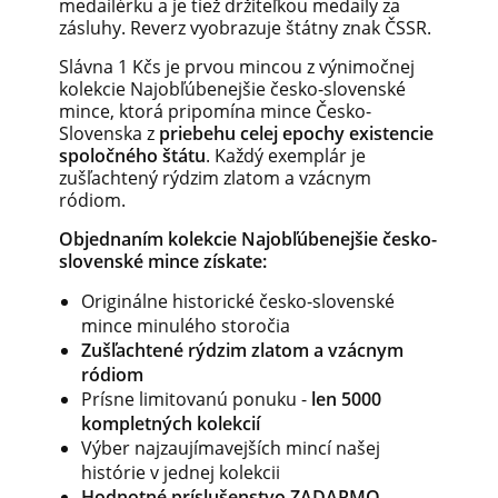
medailérku a je tiež držiteľkou medaily za
zásluhy. Reverz vyobrazuje štátny znak ČSSR.
Slávna 1 Kčs je prvou mincou z výnimočnej
kolekcie Najobľúbenejšie česko-slovenské
mince, ktorá pripomína mince Česko-
Slovenska z
priebehu celej epochy existencie
spoločného štátu
. Každý exemplár je
zušľachtený rýdzim zlatom a vzácnym
ródiom.
Objednaním kolekcie Najobľúbenejšie česko-
slovenské mince získate:
Originálne historické česko-slovenské
mince minulého storočia
Zušľachtené rýdzim zlatom a vzácnym
ródiom
Prísne limitovanú ponuku -
len 5000
kompletných kolekcií
Výber najzaujímavejších mincí našej
histórie v jednej kolekcii
Hodnotné príslušenstvo ZADARMO