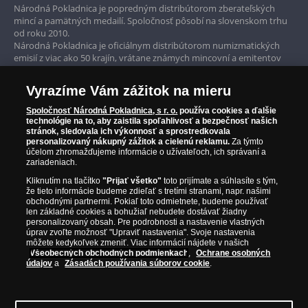
Prvotriedny servis
Národná Pokladnica je popredným distribútorom zberateľských
mincí a pamätných medailí. Spoločnosť pôsobí na slovenskom trhu
Garancia najvyššej kvality
od roku 2010.
Národná Pokladnica je oficiálnym distribútorom numizmatických
Iba originálne produkty
emisií z viac ako 50 krajín, vrátane známych mincovní a emitentov
ako je Britská kráľovská mincovňa, Kráľovská kanadská mincovňa,
Parížska mincovňa, Nórska mincovňa, Fínska mincovňa alebo
Vyrazíme Vám zážitok na mieru
Austrálska mincovňa Perth. Spoločnosť svojim zákazníkom a
zberateľom garantuje, že všetky produkty sú v originálnej a v
Spoločnosť Národná Pokladnica, s r. o.
používa cookies a ďalšie
prvotriednej kvalite, čo je doložené aj priloženým Certifikátom
technológie na to, aby zaistila spoľahlivosť a bezpečnosť našich
autentickosti.
stránok, sledovala ich výkonnosť a sprostredkovala
personalizovaný nákupný zážitok a cielenú reklamu.
Za týmto
účelom zhromažďujeme informácie o užívateľoch, ich správaní a
zariadeniach.
Kliknutím na tlačítko
"Prijať všetko"
toto prijímate a súhlasíte s tým,
že tieto informácie budeme zdieľať s tretími stranami, napr. našimi
obchodnými partnermi. Pokiaľ toto odmietnete, budeme používať
len základné cookies a bohužiaľ nebudete dostávať žiadny
personalizovaný obsah. Pre podrobnosti a nastavenie vlastných
úprav zvoľte možnosť "Upraviť nastavenia". Svoje nastavenia
môžete kedykoľvek zmeniť. Viac informácií nájdete v našich
Všeobecných obchodných podmienkach
,
Ochrane osobných
údajov
a
Zásadách používania súborov cookie
.
© Copyright 2026 - Národná Pokladnica, s. r. o.; Námestie Mateja Korvína 1,