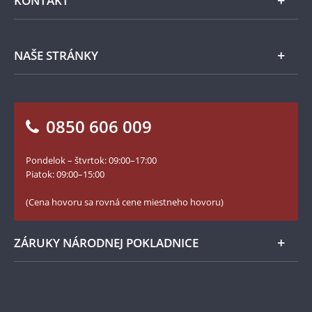
KONTAKT
Príslušenstvo
Ochrana osobných údajov
Spracovanie osobných údajov
Numizmatické novinky
Napíšte nám
NAŠE STRÁNKY
Ako objednať
Ako Vám môžeme pomôcť?
100. výročie vzniku Česko-Slovenska
Otázky a odpovede
Kontakt pre médiá
Blog Pokladnica mincí
Vrátenie tovaru - formulár
0850 606 009
Facebook Národnej Pokladnice
Slovník základných pojmov
Instagram Národnej Pokladnice
Pondelok – štvrtok: 09:00–17:00
Numizmatické novinky
YouTube Národnej Pokladnice
Piatok: 09:00–15:00
Zásady používania súborov cookie
(Cena hovoru sa rovná cene miestneho hovoru)
ZÁRUKY NÁRODNEJ POKLADNICE
Bezpečné nákupy