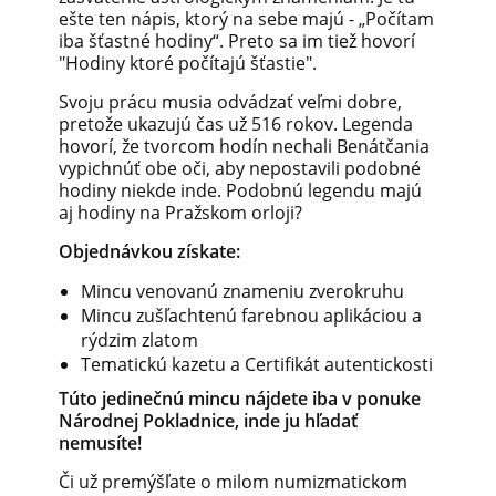
ešte ten nápis, ktorý na sebe majú - „Počítam
iba šťastné hodiny“. Preto sa im tiež hovorí
"Hodiny ktoré počítajú šťastie".
Svoju prácu musia odvádzať veľmi dobre,
pretože ukazujú čas už 516 rokov. Legenda
hovorí, že tvorcom hodín nechali Benátčania
vypichnúť obe oči, aby nepostavili podobné
hodiny niekde inde. Podobnú legendu majú
aj hodiny na Pražskom orloji?
Objednávkou získate:
Mincu venovanú znameniu zverokruhu
Mincu zušľachtenú farebnou aplikáciou a
rýdzim zlatom
Tematickú kazetu a Certifikát autentickosti
Túto jedinečnú mincu nájdete iba v ponuke
Národnej Pokladnice, inde ju hľadať
nemusíte!
Či už premýšľate o milom numizmatickom