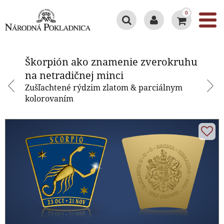
0
Škorpión ako znamenie
zverokruhu na netradičnej minci
Škorpión ako znamenie zverokruhu
na netradičnej minci
Zušľachtené rýdzim zlatom & parciálnym
kolorovaním