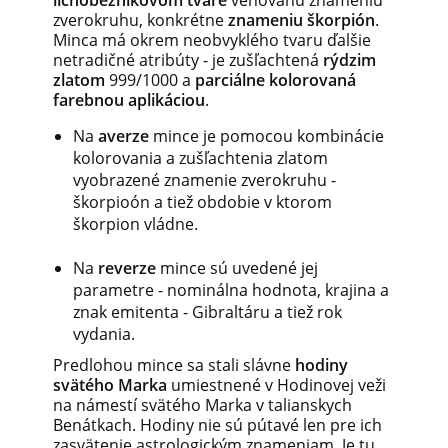
lichobežníkovom tvare
venovanú znameniu
zverokruhu, konkrétne
znameniu škorpión
.
Minca má okrem neobvyklého tvaru ďalšie
netradičné atribúty - je zušľachtená
rýdzim
zlatom
999/1000 a
parciálne kolorovaná
farebnou aplikáciou
.
Na
averze
mince je pomocou kombinácie
kolorovania a zušľachtenia zlatom
vyobrazené znamenie zverokruhu -
škorpioón a tiež obdobie v ktorom
škorpion vládne.
Na
reverze
mince sú uvedené jej
parametre - nominálna hodnota, krajina a
znak emitenta - Gibraltáru a tiež rok
vydania.
Predlohou mince sa stali slávne
hodiny
svätého Marka
umiestnené v Hodinovej veži
na námestí svätého Marka v talianskych
Benátkach. Hodiny nie sú pútavé len pre ich
zasvätenie astrologickým znameniam. Je tu