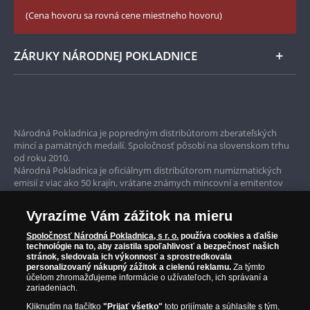
Zásady používania súborov cookie
(Cena hovoru sa rovná cene miestneho hovoru)
ZÁRUKY NÁRODNEJ POKLADNICE
Bezpečné nákupy
Prvotriedny servis
Národná Pokladnica je popredným distribútorom zberateľských
mincí a pamätných medailí. Spoločnosť pôsobí na slovenskom trhu
Garancia najvyššej kvality
od roku 2010.
Národná Pokladnica je oficiálnym distribútorom numizmatických
Iba originálne produkty
emisií z viac ako 50 krajín, vrátane známych mincovní a emitentov
ako je Britská kráľovská mincovňa, Kráľovská kanadská mincovňa,
Parížska mincovňa, Nórska mincovňa, Fínska mincovňa alebo
Vyrazíme Vám zážitok na mieru
Austrálska mincovňa Perth. Spoločnosť svojim zákazníkom a
zberateľom garantuje, že všetky produkty sú v originálnej a v
Spoločnosť Národná Pokladnica, s r. o.
používa cookies a ďalšie
prvotriednej kvalite, čo je doložené aj priloženým Certifikátom
technológie na to, aby zaistila spoľahlivosť a bezpečnosť našich
autentickosti.
stránok, sledovala ich výkonnosť a sprostredkovala
personalizovaný nákupný zážitok a cielenú reklamu.
Za týmto
účelom zhromažďujeme informácie o užívateľoch, ich správaní a
zariadeniach.
Kliknutím na tlačítko
"Prijať všetko"
toto prijímate a súhlasíte s tým,