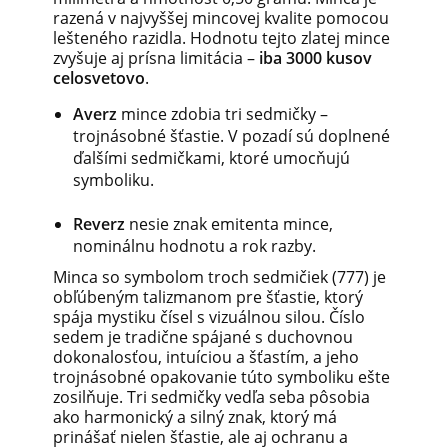
razená v najvyššej mincovej kvalite pomocou
lešteného razidla. Hodnotu tejto zlatej mince
zvyšuje aj prísna limitácia –
iba 3000 kusov
celosvetovo
.
Averz
mince zdobia tri sedmičky –
trojnásobné šťastie. V pozadí sú doplnené
ďalšími sedmičkami, ktoré umocňujú
symboliku.
Reverz
nesie znak emitenta mince,
nominálnu hodnotu a rok razby.
Minca so symbolom troch sedmičiek (777) je
obľúbeným talizmanom pre šťastie, ktorý
spája mystiku čísel s vizuálnou silou. Číslo
sedem je tradične spájané s duchovnou
dokonalosťou, intuíciou a šťastím, a jeho
trojnásobné opakovanie túto symboliku ešte
zosilňuje. Tri sedmičky vedľa seba pôsobia
ako harmonický a silný znak, ktorý má
prinášať nielen šťastie, ale aj ochranu a