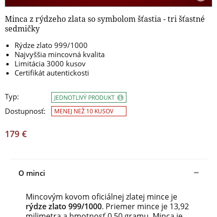
Minca z rýdzeho zlata so symbolom šťastia - tri šťastné
sedmičky
Rýdze zlato 999/1000
Najvyššia mincovná kvalita
Limitácia 3000 kusov
Certifikát autentickosti
Typ:
JEDNOTLIVÝ PRODUKT
Dostupnosť:
MENEJ NEŽ 10 KUSOV
179 €
O minci
Mincovým kovom oficiálnej zlatej mince je
rýdze zlato 999/1000
. Priemer mince je 13,92
milimetra a hmotnosť 0,50 gramu. Minca je