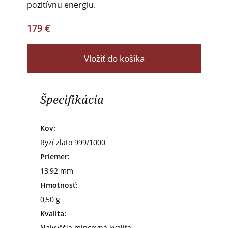
pozitívnu energiu.
179 €
Vložiť do košíka
Špecifikácia
Kov:
Ryzí zlato 999/1000
Priemer:
13,92 mm
Hmotnosť:
0,50 g
Kvalita:
Najvyššia mincovná kvalita