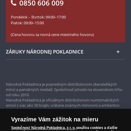
0850 606 009
Facebook Národnej Pokladnice
Slovník základných pojmov
Instagram Národnej Pokladnice
Pondelok – štvrtok: 09:00–17:00
Numizmatické novinky
YouTube Národnej Pokladnice
Piatok: 09:00–15:00
Zásady používania súborov cookie
(Cena hovoru sa rovná cene miestneho hovoru)
ZÁRUKY NÁRODNEJ POKLADNICE
Bezpečné nákupy
Prvotriedny servis
Národná Pokladnica je popredným distribútorom zberateľských
mincí a pamätných medailí. Spoločnosť pôsobí na slovenskom trhu
Garancia najvyššej kvality
od roku 2010.
Národná Pokladnica je oficiálnym distribútorom numizmatických
Iba originálne produkty
emisií z viac ako 50 krajín, vrátane známych mincovní a emitentov
ako je Britská kráľovská mincovňa, Kráľovská kanadská mincovňa,
Parížska mincovňa, Nórska mincovňa, Fínska mincovňa alebo
Vyrazíme Vám zážitok na mieru
Austrálska mincovňa Perth. Spoločnosť svojim zákazníkom a
zberateľom garantuje, že všetky produkty sú v originálnej a v
Spoločnosť Národná Pokladnica, s r. o.
používa cookies a ďalšie