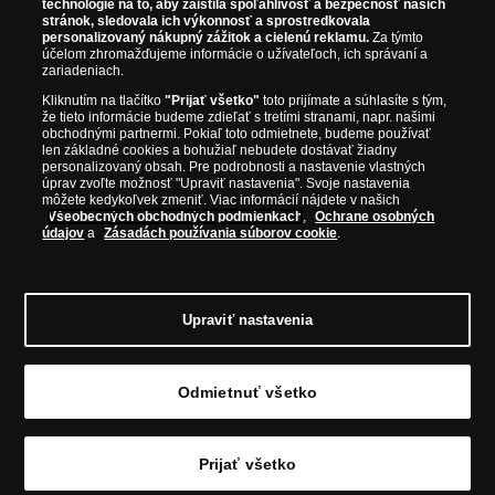
prvotriednej kvalite, čo je doložené aj priloženým Certifikátom
technológie na to, aby zaistila spoľahlivosť a bezpečnosť našich
autentickosti.
stránok, sledovala ich výkonnosť a sprostredkovala
personalizovaný nákupný zážitok a cielenú reklamu.
Za týmto
účelom zhromažďujeme informácie o užívateľoch, ich správaní a
zariadeniach.
Kliknutím na tlačítko
"Prijať všetko"
toto prijímate a súhlasíte s tým,
že tieto informácie budeme zdieľať s tretími stranami, napr. našimi
obchodnými partnermi. Pokiaľ toto odmietnete, budeme používať
len základné cookies a bohužiaľ nebudete dostávať žiadny
personalizovaný obsah. Pre podrobnosti a nastavenie vlastných
úprav zvoľte možnosť "Upraviť nastavenia". Svoje nastavenia
môžete kedykoľvek zmeniť. Viac informácií nájdete v našich
Všeobecných obchodných podmienkach
,
Ochrane osobných
údajov
a
Zásadách používania súborov cookie
.
© Copyright 2026 - Národná Pokladnica, s. r. o.; Námestie Mateja Korvína 1,
Bratislava 811 07, Tel.: 0850 606 009
E-mail: info@narodnapokladnica.sk,
Upraviť nastavenia
www.narodnapokladnica.sk; IČO: 45 480 206, DIČ: SK2023004302
Upraviť nastavenie súborov cookie môžete
kliknutím na tento
odkaz
.
Odmietnuť všetko
Vložiť do košíka
Prijať všetko