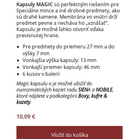
Kapsuly MAGIC
sú perfektným riešením pre
špeciálne mince a iné drobné predmety, ako
sú drahé kamene. Membrána vo vnútri drží
predmet pevne a necháva ho „vznášať“.
Kapsulu je možné ľahko otvoriť vďaka
previsnutej hrane.
Pre predmety do priemeru 27 mm a do
výšky 7 mm
Vonkajšia výška kapsuly: 13 mm
Vonkajší priemer kapsuly: 46 mm
6 kusov v balení
Magic kapsulu o je možné uložiť do
numizmatických kaziet radu
SIEN
A a
NOBILE
,
ktoré nájdete v podkategórii
Boxy, kufre &
kazety
.
10,09 €
Vložiť do košíka