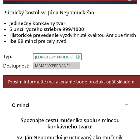
Pútnický kostol sv. Jána Nepomuckého
Jedinečný konkávny tvar!
5 uncí rýdzeho striebra 999/1000
Historické prevedenie
vyzdvihnuté kvalitou Antique finish
Iba 99 mincí
pre celý svet!
Typ:
JEDNOTLIVÝ PRODUKT
Dostupnosť:
MÁME VYPREDANÉ!
Prosím informujte ma, akonáhle bude produkt opäť skladom.
O minci
Spoznajte cestu mučeníka spolu s mincou
konkávneho tvaru!
Sv. Ján Nepomucký
je uctievaný ako mučeník