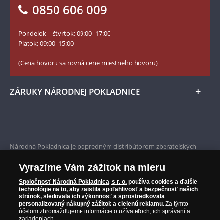
Vrátenie tovaru - formulár
0850 606 009
Facebook Národnej Pokladnice
Slovník základných pojmov
Instagram Národnej Pokladnice
Pondelok – štvrtok: 09:00–17:00
Numizmatické novinky
YouTube Národnej Pokladnice
Piatok: 09:00–15:00
Zásady používania súborov cookie
(Cena hovoru sa rovná cene miestneho hovoru)
ZÁRUKY NÁRODNEJ POKLADNICE
Bezpečné nákupy
Prvotriedny servis
Národná Pokladnica je popredným distribútorom zberateľských
mincí a pamätných medailí. Spoločnosť pôsobí na slovenskom trhu
Garancia najvyššej kvality
od roku 2010.
Vyrazíme Vám zážitok na mieru
Národná Pokladnica je oficiálnym distribútorom numizmatických
Iba originálne produkty
emisií z viac ako 50 krajín, vrátane známych mincovní a emitentov
Spoločnosť Národná Pokladnica, s r. o.
používa cookies a ďalšie
technológie na to, aby zaistila spoľahlivosť a bezpečnosť našich
ako je Britská kráľovská mincovňa, Kráľovská kanadská mincovňa,
stránok, sledovala ich výkonnosť a sprostredkovala
Parížska mincovňa, Nórska mincovňa, Fínska mincovňa alebo
personalizovaný nákupný zážitok a cielenú reklamu.
Za týmto
Austrálska mincovňa Perth. Spoločnosť svojim zákazníkom a
účelom zhromažďujeme informácie o užívateľoch, ich správaní a
zberateľom garantuje, že všetky produkty sú v originálnej a v
zariadeniach.