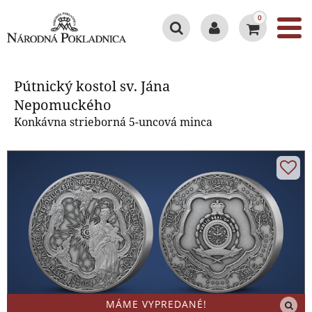
0
Pútnický kostol sv. Jána
Nepomuckého
Pútnický kostol sv. Jána
Nepomuckého
Konkávna strieborná 5-uncová minca
MÁME VYPREDANÉ!