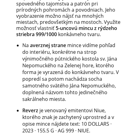
spovedného tajomstva a patrón pri
prírodných pohromách a povodniach. Jeho
vyobrazenie možno nájsť na mnohých
miestach, predovšetkým na mostoch. Využite
možnosť vlastniť
5-uncovú mincu z rýdzeho
striebra 999/1000
konkávneho tvaru.
Na
averznej strane
mince vidíme pohľad
do interiéru, konkrétne na strop
výnimočného pútnického kostola sv. Jána
Nepomuckého na Zelenej hore, ktorého
forma je vyrazená do konkávneho tvaru. V
popredí sa potom nachádza socha
samotného svätého Jána Nepomuckého,
doplnená názvom tohto jedinečného
sakrálneho miesta.
Reverz
je venovaný emitentovi Niue,
ktorého znak je zachytený uprostred a v
opise mince nájdete text: 10 DOLLARS ·
2023 · 155.5 G · AG 999 · NIUE.