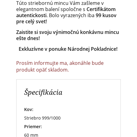
Túto striebornú mincu Vám zašleme v
elegantnom balení spoločne s
Certifikátom
autentickosti
. Bolo vyrazených iba
99 kusov
pre celý svet!
Zaistite si svoju výnimočnú konkávnu mincu
ešte dnes!
Exkluzívne v ponuke Národnej Pokladnice!
Prosím informujte ma, akonáhle bude
produkt opäť skladom.
Špecifikácia
Kov:
Striebro 999/1000
Priemer:
60 mm