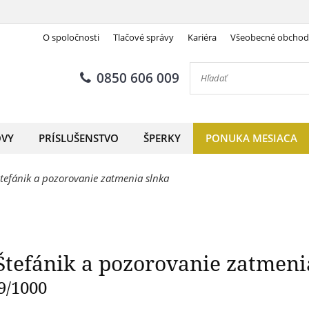
O spoločnosti
Tlačové správy
Kariéra
Všeobecné obcho
 M. R. Štefánik a pozorovani
0850 606 009
OVY
PRÍSLUŠENSTVO
ŠPERKY
PONUKA MESIACA
tefánik a pozorovanie zatmenia slnka
Štefánik a pozorovanie zatmeni
9/1000