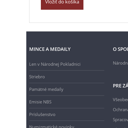
Vložiť do košíka
MINCE A MEDAILY
O SPO
Národn
Len v Národnej Pokladnici
Striebro
PRE Z
Pamätné medaily
Všeobe
Emisie NBS
Ochran
Príslušenstvo
Spracov
Numizmatické novinky