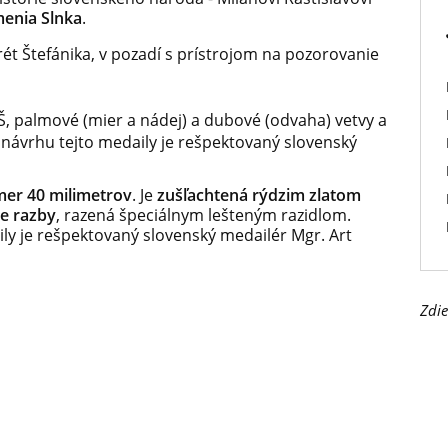
enia Slnka
.
ét Štefánika, v pozadí s prístrojom na pozorovanie
Š, palmové (mier a nádej) a dubové (odvaha) vetvy a
návrhu tejto medaily je rešpektovaný slovenský
mer 40 milimetrov
. Je
zušľachtená rýdzim zlatom
te razby
, razená špeciálnym lešteným razidlom.
ly je rešpektovaný slovenský medailér Mgr. Art
Zdie