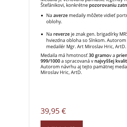
Štefánikovi, konkrétne
pozorovaniu zatm
Na
averze
medaily môžete vidieť portr
oblohy.
Na
reverze
je znak gen. brigadírky MR
hviezdna obloha so Slnkom. Autorom 
medailér Mgr. Art Miroslav Hric, ArtD.
Medaila má hmotnosť
30 gramo
v a
prie
999/1000
a spracovaná v
najvyššej kvali
Autorom návrhu aj tejto pamätnej medai
Miroslav Hric, ArtD.
39,95 €