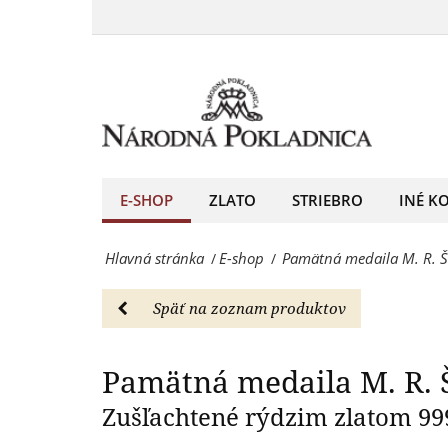
Pamätná
pozorovanie
medaila
Pamätná medaila
zatmenia
M.
slnka
R.
-
Štefánik
E-
a
E-SHOP
ZLATO
STRIEBRO
INÉ K
shop
pozorovanie
-
Hlavná stránka
E-shop
Pamätná medaila M. R. Š
/
/
zatmenia
Národná
slnka
Pokladnica
Späť na zoznam produktov
-
-
E-
Pamätná medaila M. R. 
predný
shop
Zušľachtené rýdzim zlatom 99
európsky
-
predajca