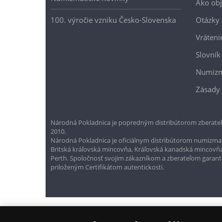
Ako ob
100. výročie vzniku Česko-Slovenska
Otázky
Vráteni
Slovník
Numizm
Zásady 
Národná Pokladnica je popredným distribútorom zberateľ
2010.
Národná Pokladnica je oficiálnym distribútorom numizmati
Britská kráľovská mincovňa, Kráľovská kanadská mincovň
Perth. Spoločnosť svojim zákazníkom a zberateľom garantuje
priloženým Certifikátom autentickosti.