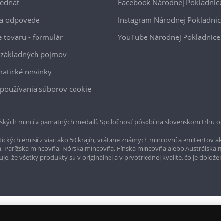
jednať
Facebook Národnej Pokladnic
 a odpovede
Instagram Národnej Pokladnic
e tovaru - formulár
YouTube Národnej Pokladnice
 základných pojmov
atické novinky
používania súborov cookie
ských mincí a pamätných medailí. Spoločnosť pôsobí na slovenskom trhu o
ckých emisií z viac ako 50 krajín, vrátane známych mincovní a emitentov ak
a, Parížska mincovňa, Nórska mincovňa, Fínska mincovňa alebo Austrálska
, že všetky produkty sú v originálnej a v prvotriednej kvalite, čo je dolože