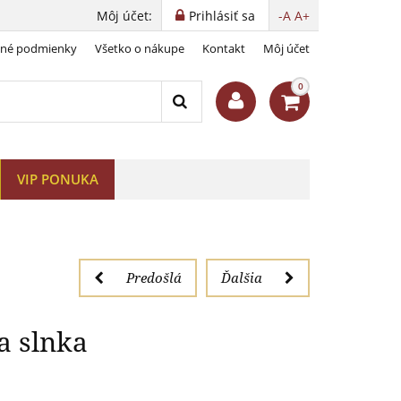
Môj účet:
Prihlásiť sa
-A
A+
dné podmienky
Všetko o nákupe
Kontakt
Môj účet
e zatmenia slnka
0
VIP PONUKA
Predošlá
Ďalšia
a slnka