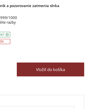
nik a pozorovanie zatmenia slnka
m 999/1000
lite razby
UKT
SOV
Vložiť do košíka