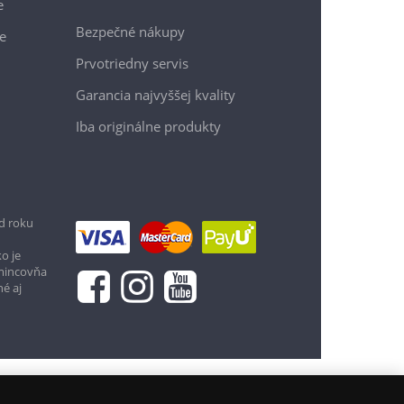
e
Bezpečné nákupy
e
Prvotriedny servis
Garancia najvyššej kvality
Iba originálne produkty
d roku
39,95 €
o je
 mincovňa
Vložiť do košíka
né aj