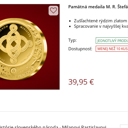
Pamätná medaila M. R. Štefá
Zušľachtené rýdzim zlato
Spracovanie v najvyššej kva
Typ:
JEDNOTLIVÝ PROD
Dostupnosť:
MENEJ NEŽ 10 KU
39,95 €
stórie slovenského národa - Milanovi Rastislavovi