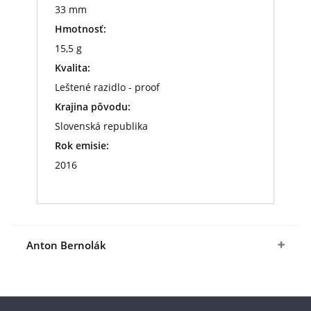
33 mm
Hmotnosť:
15,5 g
Kvalita:
Leštené razidlo - proof
Krajina pôvodu:
Slovenská republika
Rok emisie:
2016
Anton Bernolák
Anton Bernolák (1762 -
1813) bol slovenským