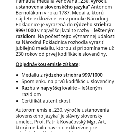
Pamätna medaila venovaná
„230. výročiu
ustanovenia slovenského jazyka“
Antonom
Bernolákom v roku 1787. Medaila, ktorú
nájdete exkluzívne len v ponuke Národnej
Pokladnice je vyrazená do
rýdzeho striebra
999/1000
v najvyššej kvalite razby –
lešteným
razidlom
. Na počesť tejto významnej udalosti
sa Národná Pokladnica rozhodla vyraziť
jubilejnú medailu, ktorou si pripomíname už
230 rokov od prvej kodifikácie slovenčiny.
Objednávkou emisie získate
:
Medailu z
rýdzeho striebra 999/1000
Spomienku na prvú kodifikáciu slovenčiny
Razbu v najvyššej kvalite
– lešteným
razidlom
Certifikát autentickosti
Autorom emisie „230. výročie ustanovenia
slovenského jazyka“ je slávny slovenský
umelec, Prof. Patrik Kovačovský Mgr. Art,
ktorý medailu navrhol exkluzívne pre