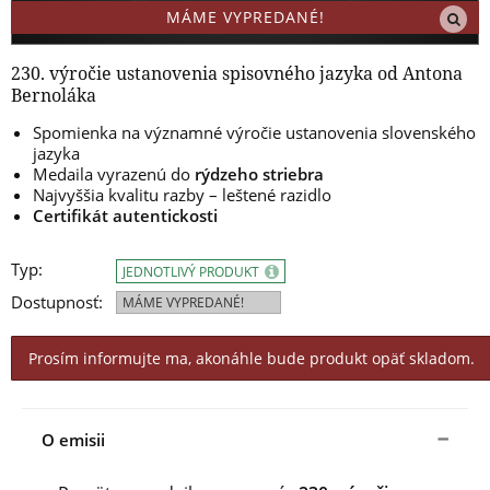
MÁME VYPREDANÉ!
230. výročie ustanovenia spisovného jazyka od Antona
Bernoláka
Spomienka na významné výročie ustanovenia slovenského
jazyka
Medaila vyrazenú do
rýdzeho striebra
Najvyššia kvalitu razby – leštené razidlo
Certifikát autentickosti
Typ:
JEDNOTLIVÝ PRODUKT
Dostupnosť:
MÁME VYPREDANÉ!
Prosím informujte ma, akonáhle bude produkt opäť skladom.
O emisii