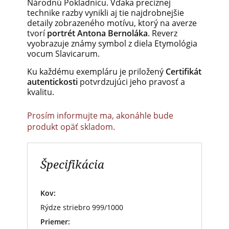
Národnú Pokladnicu. Vďaka precíznej
technike razby vynikli aj tie najdrobnejšie
detaily zobrazeného motívu, ktorý na averze
tvorí
portrét Antona Bernoláka
. Reverz
vyobrazuje známy symbol z diela Etymológia
vocum Slavicarum.
Ku každému exempláru je priložený
Certifikát
autentickosti
potvrdzujúci jeho pravosť a
kvalitu.
Prosím informujte ma, akonáhle bude
produkt opäť skladom.
Špecifikácia
Kov:
Rýdze striebro 999/1000
Priemer: