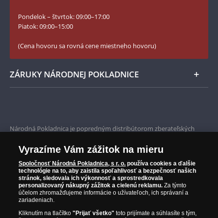
Slovník základných pojmov
Instagram Národnej Pokladnice
Pondelok – štvrtok: 09:00–17:00
Numizmatické novinky
YouTube Národnej Pokladnice
Piatok: 09:00–15:00
Zásady používania súborov cookie
(Cena hovoru sa rovná cene miestneho hovoru)
ZÁRUKY NÁRODNEJ POKLADNICE
Bezpečné nákupy
Prvotriedny servis
Národná Pokladnica je popredným distribútorom zberateľských
mincí a pamätných medailí. Spoločnosť pôsobí na slovenskom trhu
Garancia najvyššej kvality
od roku 2010.
Vyrazíme Vám zážitok na mieru
Národná Pokladnica je oficiálnym distribútorom numizmatických
Iba originálne produkty
emisií z viac ako 50 krajín, vrátane známych mincovní a emitentov
Spoločnosť Národná Pokladnica, s r. o.
používa cookies a ďalšie
technológie na to, aby zaistila spoľahlivosť a bezpečnosť našich
ako je Britská kráľovská mincovňa, Kráľovská kanadská mincovňa,
stránok, sledovala ich výkonnosť a sprostredkovala
Parížska mincovňa, Nórska mincovňa, Fínska mincovňa alebo
personalizovaný nákupný zážitok a cielenú reklamu.
Za týmto
Austrálska mincovňa Perth. Spoločnosť svojim zákazníkom a
účelom zhromažďujeme informácie o užívateľoch, ich správaní a
zberateľom garantuje, že všetky produkty sú v originálnej a v
zariadeniach.
prvotriednej kvalite, čo je doložené aj priloženým Certifikátom
Kliknutím na tlačítko
"Prijať všetko"
toto prijímate a súhlasíte s tým,
autentickosti.