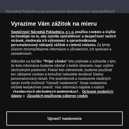
Prvotriedny servis
Národná Pokladnica je popredným distribútorom zberateľských
mincí a pamätných medailí. Spoločnosť pôsobí na slovenskom trhu
Garancia najvyššej kvality
od roku 2010.
Vyrazíme Vám zážitok na mieru
Národná Pokladnica je oficiálnym distribútorom numizmatických
Iba originálne produkty
emisií z viac ako 50 krajín, vrátane známych mincovní a emitentov
Spoločnosť Národná Pokladnica, s r. o.
používa cookies a ďalšie
technológie na to, aby zaistila spoľahlivosť a bezpečnosť našich
ako je Britská kráľovská mincovňa, Kráľovská kanadská mincovňa,
stránok, sledovala ich výkonnosť a sprostredkovala
Parížska mincovňa, Nórska mincovňa, Fínska mincovňa alebo
personalizovaný nákupný zážitok a cielenú reklamu.
Za týmto
Austrálska mincovňa Perth. Spoločnosť svojim zákazníkom a
účelom zhromažďujeme informácie o užívateľoch, ich správaní a
zberateľom garantuje, že všetky produkty sú v originálnej a v
zariadeniach.
prvotriednej kvalite, čo je doložené aj priloženým Certifikátom
Kliknutím na tlačítko
"Prijať všetko"
toto prijímate a súhlasíte s tým,
autentickosti.
že tieto informácie budeme zdieľať s tretími stranami, napr. našimi
obchodnými partnermi. Pokiaľ toto odmietnete, budeme používať
len základné cookies a bohužiaľ nebudete dostávať žiadny
personalizovaný obsah. Pre podrobnosti a nastavenie vlastných
úprav zvoľte možnosť "Upraviť nastavenia". Svoje nastavenia
môžete kedykoľvek zmeniť. Viac informácií nájdete v našich
Všeobecných obchodných podmienkach
,
Ochrane osobných
údajov
a
Zásadách používania súborov cookie
.
Upraviť nastavenia