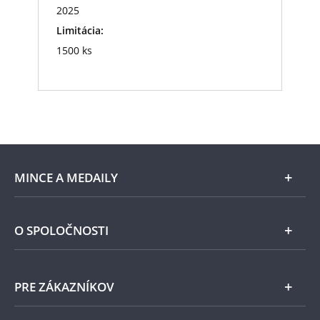
2025
Limitácia:
1500 ks
MINCE A MEDAILY
Len v Národnej Pokladnici
O SPOLOČNOSTI
Striebro
Národná Pokladnica
PRE ZÁKAZNÍKOV
Pamätné medaily