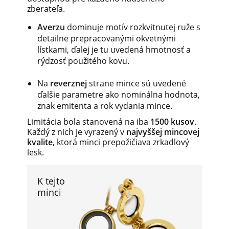
zberateľa.
Averzu
dominuje motív rozkvitnutej ruže s
detailne prepracovanými okvetnými
lístkami, ďalej je tu uvedená hmotnosť a
rýdzosť použitého kovu.
Na
reverznej
strane mince sú uvedené
ďalšie parametre ako nominálna hodnota,
znak emitenta a rok vydania mince.
Limitácia bola stanovená na iba
1500 kusov
.
Každý z nich je vyrazený v
najvyššej mincovej
kvalite
, ktorá minci prepožičiava zrkadlový
lesk.
K tejto
minci