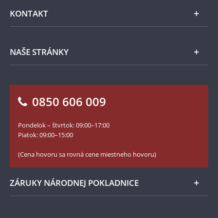
Emisie NBS
Všeobecné obchodné podmienky
KONTAKT
Príslušenstvo
Ochrana osobných údajov
Spracovanie osobných údajov
Numizmatické novinky
Napíšte nám
NAŠE STRÁNKY
Ako objednať
Ako Vám môžeme pomôcť?
100. výročie vzniku Česko-Slovenska
Otázky a odpovede
Kontakt pre médiá
Blog Pokladnica mincí
Vrátenie tovaru - formulár
0850 606 009
Facebook Národnej Pokladnice
Slovník základných pojmov
Instagram Národnej Pokladnice
Pondelok – štvrtok: 09:00–17:00
Numizmatické novinky
YouTube Národnej Pokladnice
Piatok: 09:00–15:00
Zásady používania súborov cookie
(Cena hovoru sa rovná cene miestneho hovoru)
ZÁRUKY NÁRODNEJ POKLADNICE
Bezpečné nákupy