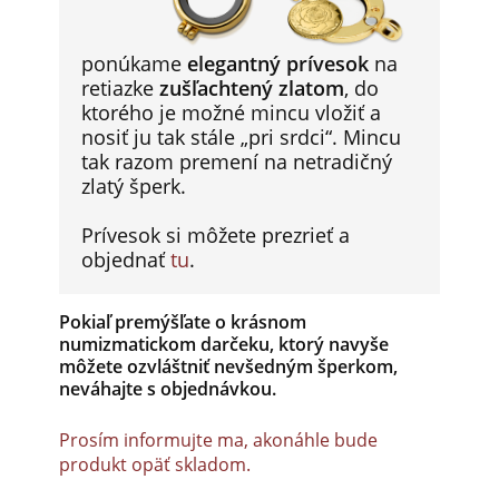
ponúkame
elegantný prívesok
na
retiazke
zušľachtený zlatom
, do
ktorého je možné mincu vložiť a
nosiť ju tak stále „pri srdci“. Mincu
tak razom premení na netradičný
zlatý šperk.
Prívesok si môžete prezrieť a
objednať
tu
.
Pokiaľ premýšľate o krásnom
numizmatickom darčeku, ktorý navyše
môžete ozvláštniť nevšedným šperkom,
neváhajte s objednávkou.
Prosím informujte ma, akonáhle bude
produkt opäť skladom.