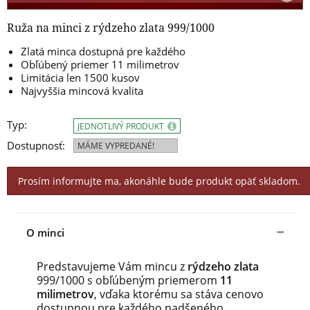
Ruža na minci z rýdzeho zlata 999/1000
Zlatá minca dostupná pre každého
Obľúbený priemer 11 milimetrov
Limitácia len 1500 kusov
Najvyššia mincová kvalita
Typ:
JEDNOTLIVÝ PRODUKT
Dostupnosť:
MÁME VYPREDANÉ!
Prosím informujte ma, akonáhle bude produkt opäť skladom.
O minci
Predstavujeme Vám mincu z
rýdzeho zlata
999/1000 s obľúbeným priemerom
11
milimetrov
, vďaka ktorému sa stáva cenovo
dostupnou pre každého nadšeného