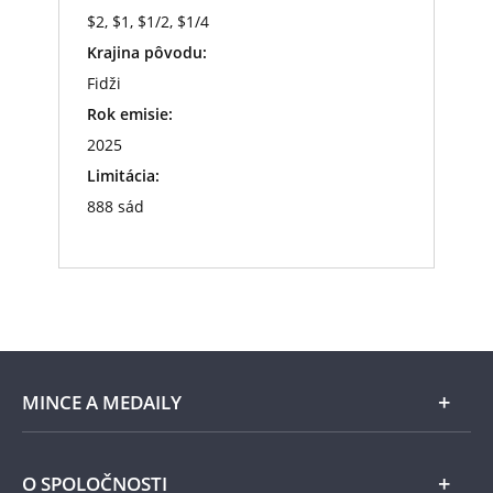
$2, $1, $1/2, $1/4
Krajina pôvodu:
Fidži
Rok emisie:
2025
Limitácia:
888 sád
MINCE A MEDAILY
Len v Národnej Pokladnici
O SPOLOČNOSTI