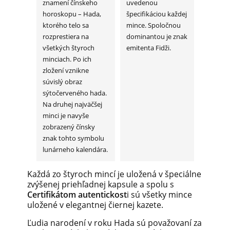
znamení čínskeho
uvedenou
horoskopu – Hada,
špecifikáciou každej
ktorého telo sa
mince. Spoločnou
rozprestiera na
dominantou je znak
všetkých štyroch
emitenta Fidži.
minciach. Po ich
zložení vznikne
súvislý obraz
sýtočerveného hada.
Na druhej najväčšej
minci je navyše
zobrazený čínsky
znak tohto symbolu
lunárneho kalendára.
Každá zo štyroch mincí je uložená v špeciálne
zvýšenej priehľadnej kapsule a spolu s
Certifikátom autentickost
i sú všetky mince
uložené v elegantnej čiernej kazete.
Ľudia narodení v roku Hada sú považovaní za