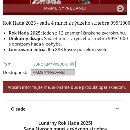
MÁME VYPREDANÉ!
Rok Hada 2025 - sada 4 mincí z rýdzeho striebra 999/100
Rok Hada 2025:
Jeden z 12 znamení čínskeho zverokruhu.
Unikátny dizajn:
Sada 4 mincí z rýdzeho striebra 999/1000
s obrazom hada v pohybe.
Limitovaná edícia:
Iba 888 kusov po celom svete!
Typ:
JEDNOTLIVÝ PRODUKT
Dostupnosť:
MÁME VYPREDANÉ!
Prosím informujte ma, akonáhle bude produkt opäť skladom.
O sade
Lunárny Rok Hada 2025!
Sada štyroch mincí z rýdzeho striebra