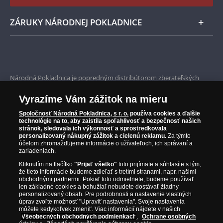
ZÁRUKY NÁRODNEJ POKLADNICE
Bezpečné nákupy
Prvotriedny servis
Národná Pokladnica je popredným distribútorom zberateľských
mincí a pamätných medailí. Spoločnosť pôsobí na slovenskom trhu
Garancia najvyššej kvality
od roku 2010.
Vyrazíme Vám zážitok na mieru
Národná Pokladnica je oficiálnym distribútorom numizmatických
Iba originálne produkty
emisií z viac ako 50 krajín, vrátane známych mincovní a emitentov
Spoločnosť Národná Pokladnica, s r. o.
používa cookies a ďalšie
technológie na to, aby zaistila spoľahlivosť a bezpečnosť našich
ako je Britská kráľovská mincovňa, Kráľovská kanadská mincovňa,
stránok, sledovala ich výkonnosť a sprostredkovala
Parížska mincovňa, Nórska mincovňa, Fínska mincovňa alebo
personalizovaný nákupný zážitok a cielenú reklamu.
Za týmto
Austrálska mincovňa Perth. Spoločnosť svojim zákazníkom a
účelom zhromažďujeme informácie o užívateľoch, ich správaní a
zberateľom garantuje, že všetky produkty sú v originálnej a v
zariadeniach.
prvotriednej kvalite, čo je doložené aj priloženým Certifikátom
Kliknutím na tlačítko
"Prijať všetko"
toto prijímate a súhlasíte s tým,
autentickosti.
že tieto informácie budeme zdieľať s tretími stranami, napr. našimi
obchodnými partnermi. Pokiaľ toto odmietnete, budeme používať
len základné cookies a bohužiaľ nebudete dostávať žiadny
personalizovaný obsah. Pre podrobnosti a nastavenie vlastných
úprav zvoľte možnosť "Upraviť nastavenia". Svoje nastavenia
môžete kedykoľvek zmeniť. Viac informácií nájdete v našich
Všeobecných obchodných podmienkach
,
Ochrane osobných