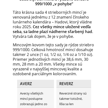
999/1000 „v pohybe“
Táto krásna sada 4 strieborných mincí je
venovaná jednému z 12 znamení čínskeho
lunárneho kalendára – Hadovi, ktorý vládne
roku 2025.
Cez všetky mince uložené vedľa
seba, sa ladne plazí nádherne sfarbený had
.
Vytvára tak dojem, že je v pohybe.
Mincovým kovom tejto sady je rýdze striebro
999/1000. Celková hmotnosť mincí dosahuje
takmer 2 unce (1 oz, 1/2 oz, 1/4 oz a 1/10 oz).
Priemer jednotlivých mincí je 38,6 mm, 30
mm, 28 mm a 20 mm. Všetky mince sú
vyrazené v najvyššej mincovej kvalite a
ozdobené parciálnym kolorovaním.
AVERZ
REVERZ
Averzy všetkých
Reverzné strany sú
mincí postupne
takmer totožné,
zobrazujú jedno zo
líšia sa len