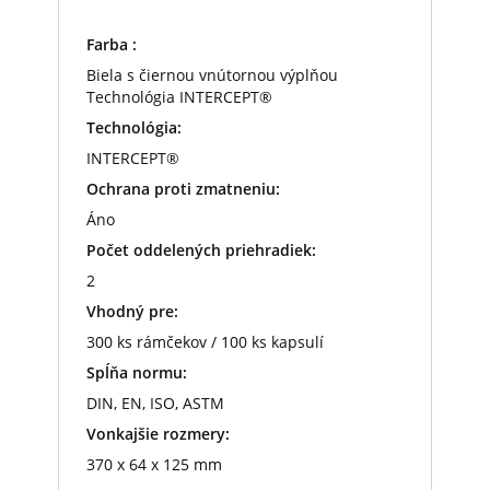
Farba :
Biela s čiernou vnútornou výplňou
Technológia INTERCEPT®
Technológia:
INTERCEPT®
Ochrana proti zmatneniu:
Áno
Počet oddelených priehradiek:
2
Vhodný pre:
300 ks rámčekov / 100 ks kapsulí
Spĺňa normu:
DIN, EN, ISO, ASTM
Vonkajšie rozmery:
370 x 64 x 125 mm