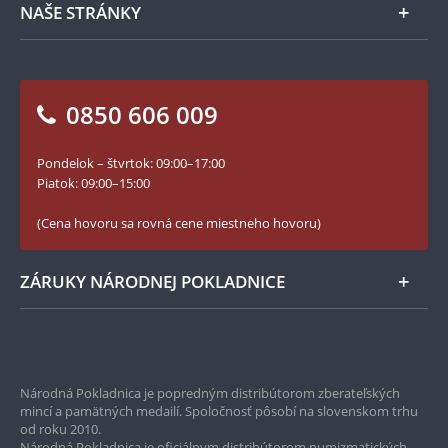
NAŠE STRÁNKY
Ako objednať
Ako Vám môžeme pomôcť?
100. výročie vzniku Česko-Slovenska
Otázky a odpovede
Kontakt pre médiá
Blog Pokladnica mincí
Vrátenie tovaru - formulár
0850 606 009
Facebook Národnej Pokladnice
Slovník základných pojmov
Instagram Národnej Pokladnice
Pondelok – štvrtok: 09:00–17:00
Numizmatické novinky
YouTube Národnej Pokladnice
Piatok: 09:00–15:00
Zásady používania súborov cookie
(Cena hovoru sa rovná cene miestneho hovoru)
ZÁRUKY NÁRODNEJ POKLADNICE
Bezpečné nákupy
Prvotriedny servis
Národná Pokladnica je popredným distribútorom zberateľských
mincí a pamätných medailí. Spoločnosť pôsobí na slovenskom trhu
Garancia najvyššej kvality
od roku 2010.
Národná Pokladnica je oficiálnym distribútorom numizmatických