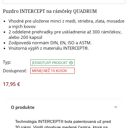
Puzdro INTERCEPT na rámčeky QUADRUM
Vhodné pre uloženie mincí z medi, striebra, zlata, mosadze
a iných kovov
2 oddelené priehradky pre uskladnenie až 300 rámčekov,
alebo 200 kapsúl
Zodpovedá normám DIN, EN, ISO a ASTM.
Vnútorná výplň z materiálu INTERCEPT®.
Typ:
JEDNOTLIVÝ PRODUKT
Dostupnosť:
MENEJ NEŽ 10 KUSOV
17,95 €
O produkte
Technológia INTERCEPT® bola patentovaná už pred
30 rokmi. Výplň obsahuje medené častice, ktoré na