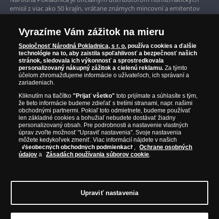
Iba originálne produkty
emisií z viac ako 50 krajín, vrátane známych mincovní a emitentov
ako je Britská kráľovská mincovňa, Kráľovská kanadská mincovňa,
Parížska mincovňa, Nórska mincovňa, Fínska mincovňa alebo
Vyrazíme Vám zážitok na mieru
Austrálska mincovňa Perth. Spoločnosť svojim zákazníkom a
zberateľom garantuje, že všetky produkty sú v originálnej a v
Spoločnosť Národná Pokladnica, s r. o.
používa cookies a ďalšie
prvotriednej kvalite, čo je doložené aj priloženým Certifikátom
technológie na to, aby zaistila spoľahlivosť a bezpečnosť našich
autentickosti.
stránok, sledovala ich výkonnosť a sprostredkovala
personalizovaný nákupný zážitok a cielenú reklamu.
Za týmto
účelom zhromažďujeme informácie o užívateľoch, ich správaní a
zariadeniach.
Kliknutím na tlačítko
"Prijať všetko"
toto prijímate a súhlasíte s tým,
že tieto informácie budeme zdieľať s tretími stranami, napr. našimi
obchodnými partnermi. Pokiaľ toto odmietnete, budeme používať
len základné cookies a bohužiaľ nebudete dostávať žiadny
personalizovaný obsah. Pre podrobnosti a nastavenie vlastných
úprav zvoľte možnosť "Upraviť nastavenia". Svoje nastavenia
môžete kedykoľvek zmeniť. Viac informácií nájdete v našich
Všeobecných obchodných podmienkach
,
Ochrane osobných
údajov
a
Zásadách používania súborov cookie
.
© Copyright 2026 - Národná Pokladnica, s. r. o.; Námestie Mateja Korvína 1,
Bratislava 811 07, Tel.: 0850 606 009
E-mail: info@narodnapokladnica.sk,
Upraviť nastavenia
www.narodnapokladnica.sk; IČO: 45 480 206, DIČ: SK2023004302
Upraviť nastavenie súborov cookie môžete
kliknutím na tento
odkaz
.