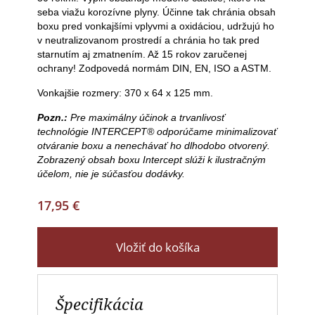
seba viažu korozívne plyny. Účinne tak chránia obsah
boxu pred vonkajšími vplyvmi a oxidáciou, udržujú ho
v neutralizovanom prostredí a chránia ho tak pred
starnutím aj zmatnením. Až 15 rokov zaručenej
ochrany! Zodpovedá normám DIN, EN, ISO a ASTM.
Vonkajšie rozmery:
370 x 64 x 125 mm.
Pozn.:
Pre maximálny účinok a trvanlivosť
technológie INTERCEPT® odporúčame minimalizovať
otváranie boxu a nenechávať ho dlhodobo otvorený.
Zobrazený obsah boxu Intercept slúži k ilustračným
účelom, nie je súčasťou dodávky.
17,95 €
Vložiť do košíka
Špecifikácia