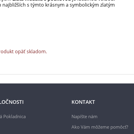
ch najbližších s týmto krásnym a symbolickým zlatým
rodukt opäť skladom.
LOČNOSTI
KONTAKT
á Pokladnica
Napíšte nám
Ako Vám môžeme pomôcť?