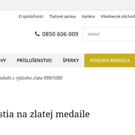
O spoločnosti
Tlačové správy
Kariéra
Všeobecné obcho
 ako symbol šťastia na zlatej
0850 606 009
OVY
PRÍSLUŠENSTVO
ŠPERKY
PONUKA MESIACA
edaile z rýdzeho zlata 999/1000
tia na zlatej medaile