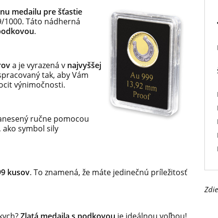
nu medailu pre šťastie
/1000. Táto nádherná
podkovou
.
trov
a je vyrazená v
najvyššej
o spracovaný tak, aby Vám
pocit výnimočnosti.
nanesený ručne pomocou
 ako symbol sily
9 kusov
. To znamená, že máte jedinečnú príležitosť
Zdie
zkych?
Zlatá medaila s podkovou
je ideálnou voľbou!