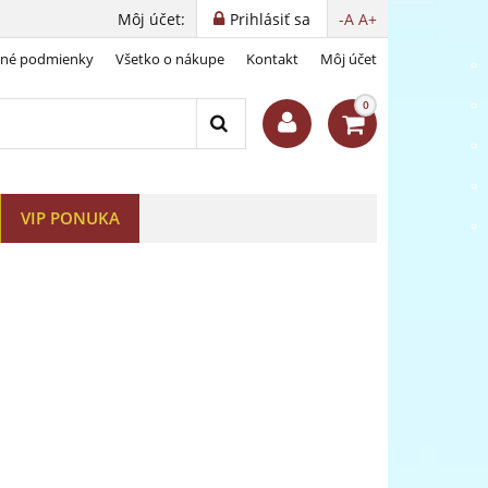
Môj účet:
Prihlásiť sa
-A
A+
dné podmienky
Všetko o nákupe
Kontakt
Môj účet
 medaile
0
VIP PONUKA