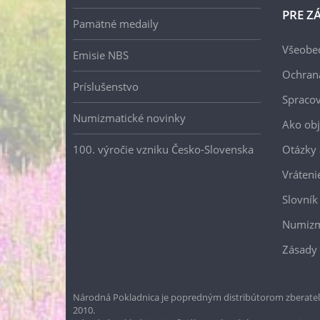
PRE Z
Pamätné medaily
Všeobe
Emisie NBS
Ochran
Príslušenstvo
Spracov
Numizmatické novinky
Ako ob
100. výročie vzniku Česko-Slovenska
Otázky
Vráteni
Slovník
Numizm
Zásady 
Národná Pokladnica je popredným distribútorom zberateľ
2010.