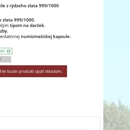
ile z rýdzeho zlata 999/1000
 zlata 999/1000.
velým
tipom na darček.
azby.
zentatívnej
numizmatickej kapsule.
UKT
!
áhle bude produkt opäť skladom.