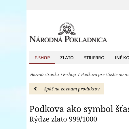
Podkova
rýdzeho
pre
Podkova
zlata
šťastie
999/1000
na
-
medaile
E-
z
E-SHOP
ZLATO
STRIEBRO
INÉ K
shop
rýdzeho
-
Hlavná stránka
E-shop
Podkova pre šťastie na m
/
/
zlata
Národná
999/1000
Pokladnica
Späť na zoznam produktov
-
-
E-
Podkova ako symbol šťas
predný
shop
Rýdze zlato 999/1000
európsky
-
predajca