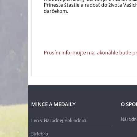
Prineste šťastie a radosť do života Vaši
darčekom.
Prosím informujte ma, akonáhle bude p
MINCE A MEDAILY
O SPO
Národn
Len v Národnej Pokladnici
Striebro