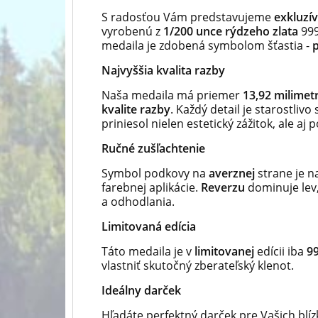
S radosťou Vám predstavujeme
exkluzív
vyrobenú z
1/200 unce rýdzeho zlata
999
medaila je zdobená symbolom šťastia -
Najvyššia kvalita razby
Naša medaila má priemer
13,92 milime
kvalite razby
. Každý detail je starostliv
priniesol nielen estetický zážitok, ale aj 
Ručné zušľachtenie
Symbol podkovy na
averznej
strane je 
farebnej aplikácie.
Reverzu
dominuje lev,
a odhodlania.
Limitovaná edícia
Táto medaila je v
limitovanej
edícii iba
99
vlastniť skutočný zberateľský klenot.
Ideálny darček
Hľadáte perfektný darček pre Vašich blí