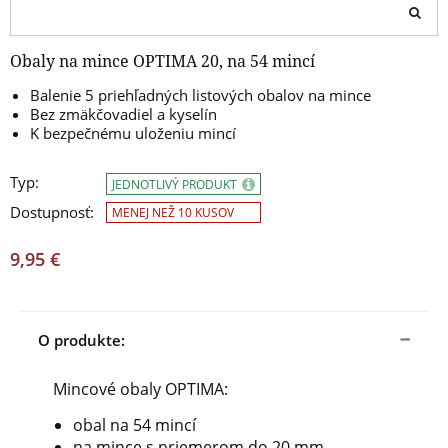
Obaly na mince OPTIMA 20, na 54 mincí
Balenie 5 priehľadných listových obalov na mince
Bez zmäkčovadiel a kyselín
K bezpečnému uloženiu mincí
Typ:
JEDNOTLIVÝ PRODUKT
Dostupnosť:
MENEJ NEŽ 10 KUSOV
9,95 €
O produkte:
Mincové obaly OPTIMA:
obal na 54 mincí
na mince s priemerom do 20 mm