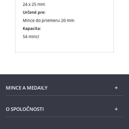
24 x 25 mm
Určené pre:
Mince do priemeru 20 mm
Kapacita:
54 mincí
MINCE A MEDAILY
Len v Národnej Pokladnici
O SPOLOČNOSTI
Striebro
Národná Pokladnica