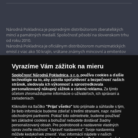
Bezpečné nákupy
Prvotriedny servis
Národná Pokladnica je popredným distribútorom zberateľských
mincí a pamätných medailí. Spoločnosť pôsobí na slovenskom trhu
Garancia najvyššej kvality
od roku 2010.
Národná Pokladnica je oficiálnym distribútorom numizmatických
Iba originálne produkty
emisií z viac ako 50 krajín, vrátane známych mincovní a emitentov
ako je Britská kráľovská mincovňa, Kráľovská kanadská mincovňa,
Parížska mincovňa, Nórska mincovňa, Fínska mincovňa alebo
Vyrazíme Vám zážitok na mieru
Austrálska mincovňa Perth. Spoločnosť svojim zákazníkom a
zberateľom garantuje, že všetky produkty sú v originálnej a v
Spoločnosť Národná Pokladnica, s r. o.
používa cookies a ďalšie
prvotriednej kvalite, čo je doložené aj priloženým Certifikátom
technológie na to, aby zaistila spoľahlivosť a bezpečnosť našich
autentickosti.
stránok, sledovala ich výkonnosť a sprostredkovala
personalizovaný nákupný zážitok a cielenú reklamu.
Za týmto
účelom zhromažďujeme informácie o užívateľoch, ich správaní a
zariadeniach.
Kliknutím na tlačítko
"Prijať všetko"
toto prijímate a súhlasíte s tým,
že tieto informácie budeme zdieľať s tretími stranami, napr. našimi
obchodnými partnermi. Pokiaľ toto odmietnete, budeme používať
len základné cookies a bohužiaľ nebudete dostávať žiadny
personalizovaný obsah. Pre podrobnosti a nastavenie vlastných
úprav zvoľte možnosť "Upraviť nastavenia". Svoje nastavenia
môžete kedykoľvek zmeniť. Viac informácií nájdete v našich