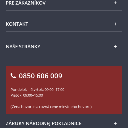
PRE ZÁKAZNÍKOV
Pamätné medaily
Emisie NBS
Všeobecné obchodné podmienky
KONTAKT
Príslušenstvo
Ochrana osobných údajov
Spracovanie osobných údajov
Numizmatické novinky
Napíšte nám
NAŠE STRÁNKY
Ako objednať
Ako Vám môžeme pomôcť?
100. výročie vzniku Česko-Slovenska
Otázky a odpovede
Kontakt pre médiá
Blog Pokladnica mincí
Vrátenie tovaru - formulár
0850 606 009
Facebook Národnej Pokladnice
Slovník základných pojmov
Instagram Národnej Pokladnice
Pondelok – štvrtok: 09:00–17:00
Numizmatické novinky
YouTube Národnej Pokladnice
Piatok: 09:00–15:00
Zásady používania súborov cookie
(Cena hovoru sa rovná cene miestneho hovoru)
ZÁRUKY NÁRODNEJ POKLADNICE