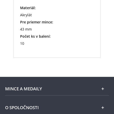
Materiál:
Akrylát
Pre priemer mince:
43 mm
Počet ks v balení:
10
MINCE A MEDAILY
Len v Národnej Pokladnici
O SPOLOČNOSTI