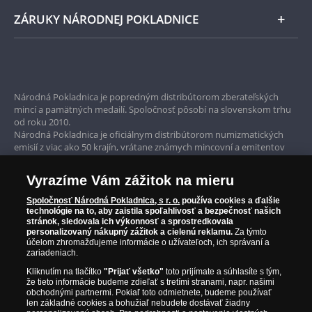
ZÁRUKY NÁRODNEJ POKLADNICE
Bezpečné nákupy
Prvotriedny servis
Národná Pokladnica je popredným distribútorom zberateľských
mincí a pamätných medailí. Spoločnosť pôsobí na slovenskom trhu
Garancia najvyššej kvality
od roku 2010.
Národná Pokladnica je oficiálnym distribútorom numizmatických
Iba originálne produkty
emisií z viac ako 50 krajín, vrátane známych mincovní a emitentov
ako je Britská kráľovská mincovňa, Kráľovská kanadská mincovňa,
Parížska mincovňa, Nórska mincovňa, Fínska mincovňa alebo
Vyrazíme Vám zážitok na mieru
Austrálska mincovňa Perth. Spoločnosť svojim zákazníkom a
zberateľom garantuje, že všetky produkty sú v originálnej a v
Spoločnosť Národná Pokladnica, s r. o.
používa cookies a ďalšie
prvotriednej kvalite, čo je doložené aj priloženým Certifikátom
technológie na to, aby zaistila spoľahlivosť a bezpečnosť našich
autentickosti.
stránok, sledovala ich výkonnosť a sprostredkovala
personalizovaný nákupný zážitok a cielenú reklamu.
Za týmto
účelom zhromažďujeme informácie o užívateľoch, ich správaní a
zariadeniach.
Kliknutím na tlačítko
"Prijať všetko"
toto prijímate a súhlasíte s tým,
že tieto informácie budeme zdieľať s tretími stranami, napr. našimi
obchodnými partnermi. Pokiaľ toto odmietnete, budeme používať
len základné cookies a bohužiaľ nebudete dostávať žiadny