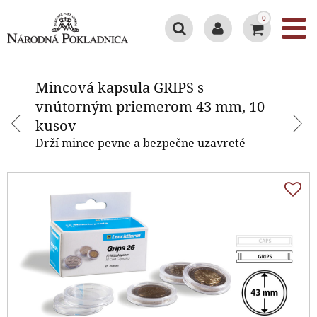
0
Mincová kapsula GRIPS s
vnútorným priemerom 43 mm, 10
Mincová kapsula GRIPS s
kusov
vnútorným priemerom 43 mm, 10
kusov
Drží mince pevne a bezpečne uzavreté