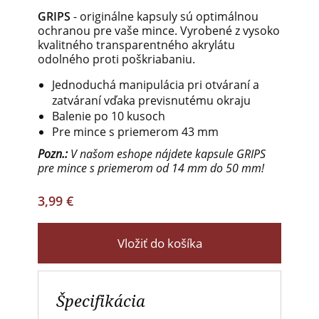
GRIPS
- originálne kapsuly sú optimálnou
ochranou pre vaše mince. Vyrobené z vysoko
kvalitného transparentného akrylátu
odolného proti poškriabaniu.
Jednoduchá manipulácia pri otváraní a
zatváraní vďaka previsnutému okraju
Balenie po 10 kusoch
Pre mince s priemerom 43 mm
Pozn.:
V našom eshope nájdete kapsule GRIPS
pre mince s priemerom od 14 mm do 50 mm!
3,99 €
Vložiť do košíka
Špecifikácia