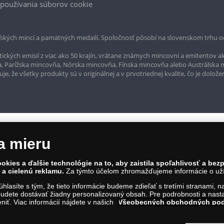
používania súborov cookie
ských mincí a pamätných medailí. Spoločnosť pôsobí na slovenskom trhu o
ckých emisií z viac ako 50 krajín, vrátane známych mincovní a emitentov ak
a, Parížska mincovňa, Nórska mincovňa, Fínska mincovňa alebo Austrálska
, že všetky produkty sú v originálnej a v prvotriednej kvalite, čo je dolože
a mieru
okies a ďalšie technológie na to, aby zaistila spoľahlivosť a be
a cielenú reklamu.
Za týmto účelom zhromažďujeme informácie o užív
súhlasíte s tým, že tieto informácie budeme zdieľať s tretími stranami, 
rvína 1, Bratislava 811 07, Tel.: 0850 606 009
udete dostávať žiadny personalizovaný obsah. Pre podrobnosti a nasta
IČO: 45 480 206, DIČ: SK2023004302
iť. Viac informácií nájdete v našich
Všeobecných obchodných po
ím na tento odkaz
.