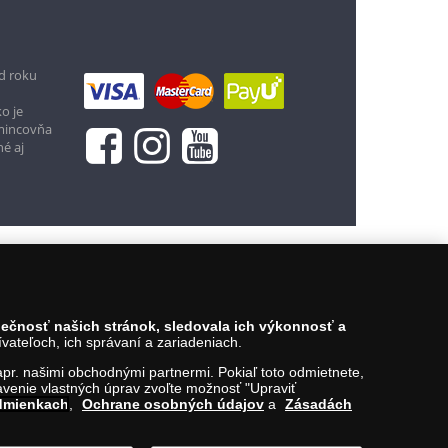
d roku
o je
3,99 €
 mincovňa
né aj
Vložiť do košíka
zpečnosť našich stránok, sledovala ich výkonnosť a
ateľoch, ich správaní a zariadeniach.
napr. našimi obchodnými partnermi. Pokiaľ toto odmietnete,
venie vlastných úprav zvoľte možnosť "Upraviť
dmienkach
,
Ochrane osobných údajov
a
Zásadách