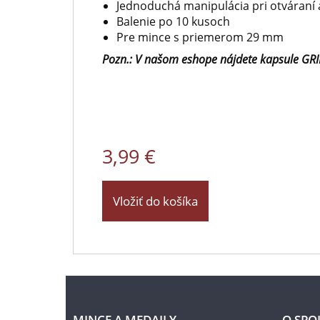
Jednoduchá manipulácia pri otváraní 
Balenie po 10 kusoch
Pre mince s priemerom 29 mm
Pozn.: V našom eshope nájdete kapsule G
3,99 €
Vložiť do košíka
MINCE A MEDAILY
O SPO