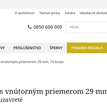
O spoločnosti
Tlačové správy
Kariéra
Všeobecné obcho
GRIPS s vnútorným priemero
0850 606 009
OVY
PRÍSLUŠENSTVO
ŠPERKY
PONUKA MESIACA
s vnútorným priemerom 29 mm, 10 kusov
 s vnútorným priemerom 29 mm
uzavreté