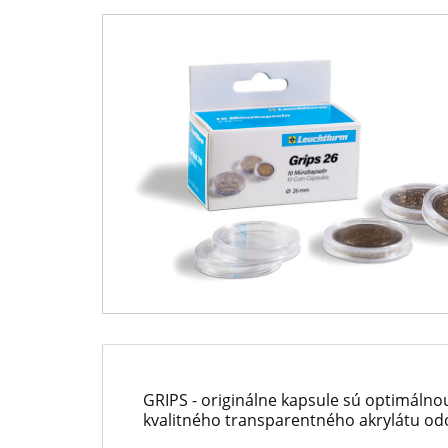
-
predajca
Národná
mincí
Pokladnica
a
-
medailí
predný
európsky
predajca
mincí
a
medailí
GRIPS - originálne kapsule sú optimáln
kvalitného transparentného akrylátu od