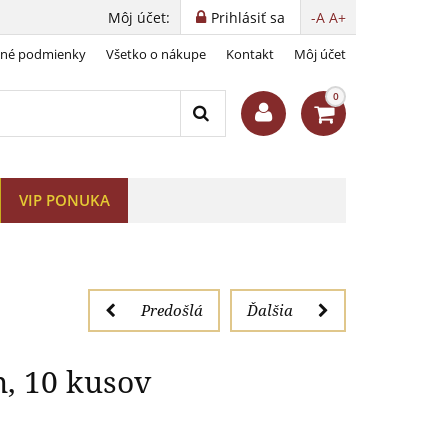
Môj účet:
Prihlásiť sa
-A
A+
dné podmienky
Všetko o nákupe
Kontakt
Môj účet
m 29 mm, 10 kusov
0
VIP PONUKA
Predošlá
Ďalšia
, 10 kusov