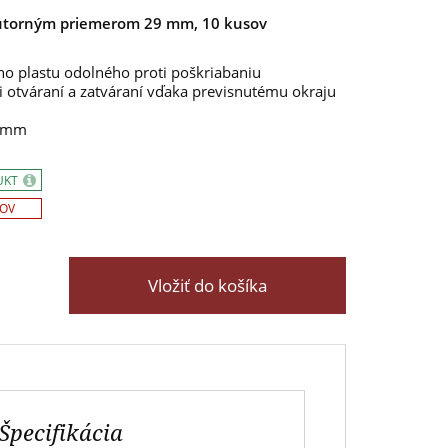
nútorným priemerom 29 mm, 10 kusov
ho plastu odolného proti poškriabaniu
 otváraní a zatváraní vďaka previsnutému okraju
9 mm
UKT
SOV
Vložiť do košíka
Špecifikácia