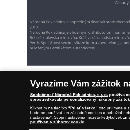
Zásady 
Národná Pokladnica je popredným distribútorom zberateľ
2010.
Národná Pokladnica je oficiálnym distribútorom numizmati
Britská kráľovská mincovňa, Kráľovská kanadská mincovň
Perth. Spoločnosť svojim zákazníkom a zberateľom garantuje
priloženým Certifikátom autentickosti.
Vyrazíme Vám zážitok n
Spoločnosť Národná Pokladnica, s r. o.
používa co
sprostredkovala personalizovaný nákupný zážitok 
Kliknutím na tlačítko
"Prijať všetko"
toto prijímate a 
© Copyright 2026 - Národná Pokladnica, s. r. o.; Námestie Mateja Ko
budeme používať len základné cookies a bohužiaľ neb
E-mail: info@narodnapokladnica.sk, www.narodnapokladnica.sk; 
nastavenia". Svoje nastavenia môžete kedykoľvek zmen
používania súborov cookie
.
Upraviť nastavenie súborov cookie môžete
kliknut