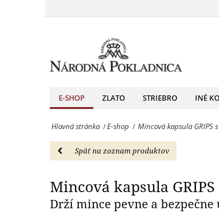
Mincová
29
kapsula
Mincová kapsula 
mm,
GRIPS
10
s
kusov
vnútorným
-
priemerom
E-SHOP
ZLATO
STRIEBRO
INÉ K
E-
29
shop
Hlavná stránka
E-shop
Mincová kapsula GRIPS 
/
/
mm,
-
10
Národná
Späť na zoznam produktov
kusov
Pokladnica
-
Mincová kapsula GRIPS
-
E-
Drží mince pevne a bezpečne 
predný
shop
európsky