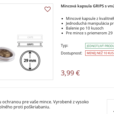
Mincová kapsula GRIPS s v
Mincové kapsule z kvalitné
Jednoduchá manipulácia pri
Balenie po 10 kusoch
Pre mince s priemerom 2
Typ:
JEDNOTLIVÝ PROD
Dostupnosť:
MENEJ NEŽ 10 KU
3,99 €
ou ochranou pre vaše mince. Vyrobené z vysoko
olného proti poškriabaniu.