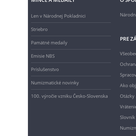
Národn
Len v Národnej Pokladnici
Striebro
PRE Z
Pamätné medaily
Všeobe
Emisie NBS
Ochran
Príslušenstvo
Spracov
Numizmatické novinky
Ako ob
100. výročie vzniku Česko-Slovenska
Otázky
Vráteni
Slovník
Numizm