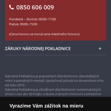
Vrátenie tovaru - formulár
0850 606 009
Facebook Národnej Pokladnice
Slovník základných pojmov
Instagram Národnej Pokladnice
Pondelok – štvrtok: 09:00–17:00
Numizmatické novinky
YouTube Národnej Pokladnice
Piatok: 09:00–15:00
Zásady používania súborov cookie
(Cena hovoru sa rovná cene miestneho hovoru)
ZÁRUKY NÁRODNEJ POKLADNICE
Bezpečné nákupy
Prvotriedny servis
Národná Pokladnica je popredným distribútorom zberateľských
mincí a pamätných medailí. Spoločnosť pôsobí na slovenskom trhu
Garancia najvyššej kvality
od roku 2010.
Národná Pokladnica je oficiálnym distribútorom numizmatických
Iba originálne produkty
emisií z viac ako 50 krajín, vrátane známych mincovní a emitentov
ako je Britská kráľovská mincovňa, Kráľovská kanadská mincovňa,
Parížska mincovňa, Nórska mincovňa, Fínska mincovňa alebo
Vyrazíme Vám zážitok na mieru
Austrálska mincovňa Perth. Spoločnosť svojim zákazníkom a