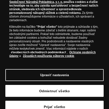
zberateľom garantuje, že všetky produkty sú v originálnej a v
Spoločnosť Národná Pokladnica, s r. o.
používa cookies a ďalšie
prvotriednej kvalite, čo je doložené aj priloženým Certifikátom
technológie na to, aby zaistila spoľahlivosť a bezpečnosť našich
autentickosti.
stránok, sledovala ich výkonnosť a sprostredkovala
personalizovaný nákupný zážitok a cielenú reklamu.
Za týmto
účelom zhromažďujeme informácie o užívateľoch, ich správaní a
zariadeniach.
Kliknutím na tlačítko
"Prijať všetko"
toto prijímate a súhlasíte s tým,
že tieto informácie budeme zdieľať s tretími stranami, napr. našimi
obchodnými partnermi. Pokiaľ toto odmietnete, budeme používať
len základné cookies a bohužiaľ nebudete dostávať žiadny
personalizovaný obsah. Pre podrobnosti a nastavenie vlastných
úprav zvoľte možnosť "Upraviť nastavenia". Svoje nastavenia
môžete kedykoľvek zmeniť. Viac informácií nájdete v našich
Všeobecných obchodných podmienkach
,
Ochrane osobných
údajov
a
Zásadách používania súborov cookie
.
© Copyright 2026 - Národná Pokladnica, s. r. o.; Námestie Mateja Korvína 1,
Bratislava 811 07, Tel.: 0850 606 009
E-mail: info@narodnapokladnica.sk,
Upraviť nastavenia
www.narodnapokladnica.sk; IČO: 45 480 206, DIČ: SK2023004302
Upraviť nastavenie súborov cookie môžete
kliknutím na tento
odkaz
.
Odmietnuť všetko
Vložiť do košíka
Prijať všetko