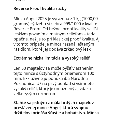
Reverse Proof kvalita razby
Minca Angel 2025 je vyrazená z 1 kg (1000,00
gramov) rýdzeho striebra 999/1000 v kvalite
Reverse Proof. Od bežnej proof kvality sa líši
lesklým pozadím a matným reliéfom – teda
opačne, než je to pri klasickej proof kvalite. Aj
v tomto prípade je minca razená lešteným
razidlom, ktoré jej dodáva zrkadlový lesk.
Extrémne nízka limitácia a vysoký reliéf
Len 50 majiteľov sa môže pýšiť vlastnením
tejto mince s úctyhodným priemerom 100
mm. Exkluzívne ju ponúka iba Národná
Pokladnica. Už na prvý pohľad si všimnete
vysoký reliéf, ktorý je umožnený aj vďaka
veľkorysým rozmerom.
Staňte sa jedným z mála hrdých majiteľov
preslávenej mince Angel, ktorá svojmu
držiteľovi prináša šťastie a bohatstvo. Minca