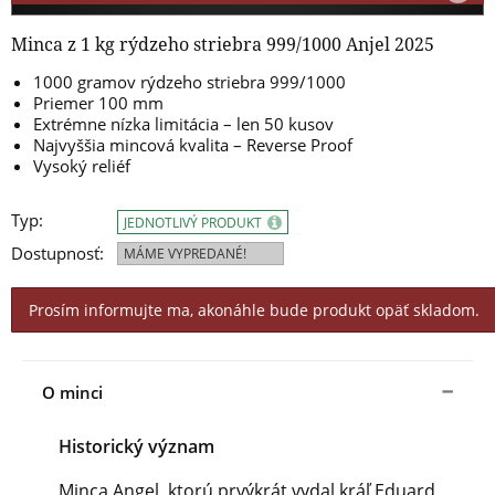
Minca z 1 kg rýdzeho striebra 999/1000 Anjel 2025
1000 gramov rýdzeho striebra 999/1000
Priemer 100 mm
Extrémne nízka limitácia – len 50 kusov
Najvyššia mincová kvalita – Reverse Proof
Vysoký reliéf
Typ:
JEDNOTLIVÝ PRODUKT
Dostupnosť:
MÁME VYPREDANÉ!
Prosím informujte ma, akonáhle bude produkt opäť skladom.
O minci
Historický význam
Minca Angel, ktorú prvýkrát vydal kráľ Eduard