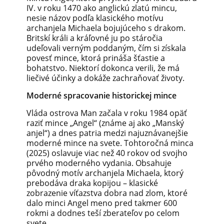
IV. v roku 1470 ako anglickú zlatú mincu,
nesie názov podľa klasického motívu
archanjela Michaela bojujúceho s drakom.
Britskí králi a kráľovné ju po stáročia
udeľovali verným poddaným, čím si získala
povesť mince, ktorá prináša šťastie a
bohatstvo. Niektorí dokonca verili, že má
liečivé účinky a dokáže zachraňovať životy.
Moderné spracovanie historickej mince
Vláda ostrova Man začala v roku 1984 opäť
raziť mince „Angel“ (známe aj ako „Manský
anjel“) a dnes patria medzi najuznávanejšie
moderné mince na svete. Tohtoročná minca
(2025) oslavuje viac než 40 rokov od svojho
prvého moderného vydania. Obsahuje
pôvodný motív archanjela Michaela, ktorý
prebodáva draka kopijou – klasické
zobrazenie víťazstva dobra nad zlom, ktoré
dalo minci Angel meno pred takmer 600
rokmi a dodnes teší zberateľov po celom
svete.