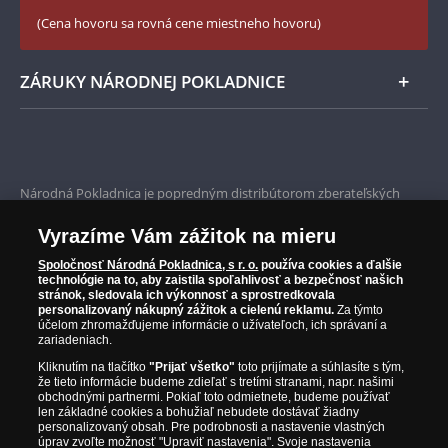
Zásady používania súborov cookie
(Cena hovoru sa rovná cene miestneho hovoru)
ZÁRUKY NÁRODNEJ POKLADNICE
Bezpečné nákupy
Prvotriedny servis
Národná Pokladnica je popredným distribútorom zberateľských
mincí a pamätných medailí. Spoločnosť pôsobí na slovenskom trhu
Garancia najvyššej kvality
od roku 2010.
Vyrazíme Vám zážitok na mieru
Národná Pokladnica je oficiálnym distribútorom numizmatických
Iba originálne produkty
emisií z viac ako 50 krajín, vrátane známych mincovní a emitentov
Spoločnosť Národná Pokladnica, s r. o.
používa cookies a ďalšie
technológie na to, aby zaistila spoľahlivosť a bezpečnosť našich
ako je Britská kráľovská mincovňa, Kráľovská kanadská mincovňa,
stránok, sledovala ich výkonnosť a sprostredkovala
Parížska mincovňa, Nórska mincovňa, Fínska mincovňa alebo
personalizovaný nákupný zážitok a cielenú reklamu.
Za týmto
Austrálska mincovňa Perth. Spoločnosť svojim zákazníkom a
účelom zhromažďujeme informácie o užívateľoch, ich správaní a
zberateľom garantuje, že všetky produkty sú v originálnej a v
zariadeniach.
prvotriednej kvalite, čo je doložené aj priloženým Certifikátom
Kliknutím na tlačítko
"Prijať všetko"
toto prijímate a súhlasíte s tým,
autentickosti.
že tieto informácie budeme zdieľať s tretími stranami, napr. našimi
obchodnými partnermi. Pokiaľ toto odmietnete, budeme používať
len základné cookies a bohužiaľ nebudete dostávať žiadny
personalizovaný obsah. Pre podrobnosti a nastavenie vlastných
úprav zvoľte možnosť "Upraviť nastavenia". Svoje nastavenia