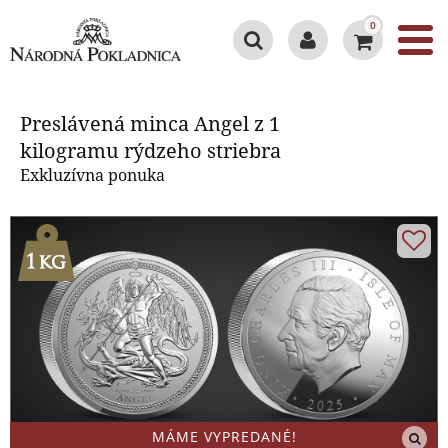
0
Preslávená minca Angel z 1
kilogramu rýdzeho striebra
Preslávená minca Angel z 1
kilogramu rýdzeho striebra
Exkluzívna ponuka
MÁME VYPREDANÉ!