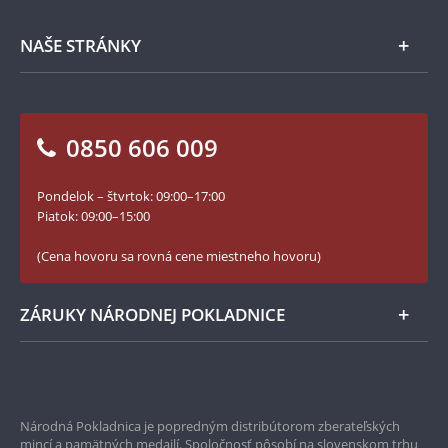
Spracovanie osobných údajov
Numizmatické novinky
Napíšte nám
NAŠE STRÁNKY
Ako objednať
Ako Vám môžeme pomôcť?
100. výročie vzniku Česko-Slovenska
Otázky a odpovede
Kontakt pre médiá
Blog Pokladnica mincí
Vrátenie tovaru - formulár
0850 606 009
Facebook Národnej Pokladnice
Slovník základných pojmov
Instagram Národnej Pokladnice
Pondelok – štvrtok: 09:00–17:00
Numizmatické novinky
YouTube Národnej Pokladnice
Piatok: 09:00–15:00
Zásady používania súborov cookie
(Cena hovoru sa rovná cene miestneho hovoru)
ZÁRUKY NÁRODNEJ POKLADNICE
Bezpečné nákupy
Prvotriedny servis
Národná Pokladnica je popredným distribútorom zberateľských
mincí a pamätných medailí. Spoločnosť pôsobí na slovenskom trhu