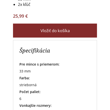
2x kľúč
25,99 €
Vložiť do košíka
Špecifikácia
Pre mince s priemerom:
33 mm
Farba:
strieborná
Počet paliet:
6
Vonkajšie rozmery: