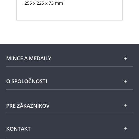
255 x 225 x 73 mm
MINCE A MEDAILY
Len v Národnej Pokladnici
O SPOLOČNOSTI
Striebro
Národná Pokladnica
PRE ZÁKAZNÍKOV
Pamätné medaily
Emisie NBS
Všeobecné obchodné podmienky
KONTAKT
Príslušenstvo
Ochrana osobných údajov