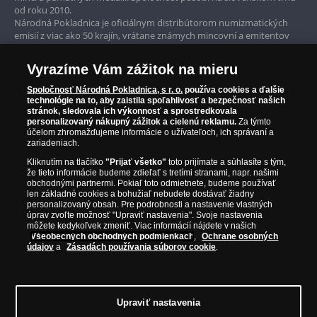
Garancia najvyššej kvality
od roku 2010.
Národná Pokladnica je oficiálnym distribútorom numizmatických
Iba originálne produkty
emisií z viac ako 50 krajín, vrátane známych mincovní a emitentov
ako je Britská kráľovská mincovňa, Kráľovská kanadská mincovňa,
Parížska mincovňa, Nórska mincovňa, Fínska mincovňa alebo
Vyrazíme Vám zážitok na mieru
Austrálska mincovňa Perth. Spoločnosť svojim zákazníkom a
zberateľom garantuje, že všetky produkty sú v originálnej a v
Spoločnosť Národná Pokladnica, s r. o.
používa cookies a ďalšie
prvotriednej kvalite, čo je doložené aj priloženým Certifikátom
technológie na to, aby zaistila spoľahlivosť a bezpečnosť našich
autentickosti.
stránok, sledovala ich výkonnosť a sprostredkovala
personalizovaný nákupný zážitok a cielenú reklamu.
Za týmto
účelom zhromažďujeme informácie o užívateľoch, ich správaní a
zariadeniach.
Kliknutím na tlačítko
"Prijať všetko"
toto prijímate a súhlasíte s tým,
že tieto informácie budeme zdieľať s tretími stranami, napr. našimi
obchodnými partnermi. Pokiaľ toto odmietnete, budeme používať
len základné cookies a bohužiaľ nebudete dostávať žiadny
personalizovaný obsah. Pre podrobnosti a nastavenie vlastných
úprav zvoľte možnosť "Upraviť nastavenia". Svoje nastavenia
môžete kedykoľvek zmeniť. Viac informácií nájdete v našich
Všeobecných obchodných podmienkach
,
Ochrane osobných
údajov
a
Zásadách používania súborov cookie
.
© Copyright 2026 - Národná Pokladnica, s. r. o.; Námestie Mateja Korvína 1,
Bratislava 811 07, Tel.: 0850 606 009
E-mail: info@narodnapokladnica.sk,
Upraviť nastavenia
www.narodnapokladnica.sk; IČO: 45 480 206, DIČ: SK2023004302