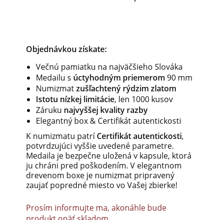
Objednávkou získate:
Večnú pamiatku na najväčšieho Slováka
Medailu s
úctyhodným priemerom
90 mm
Numizmat
zušľachtený rýdzim zlatom
Istotu nízkej limitácie
, len 1000 kusov
Záruku
najvyššej kvality razby
Elegantný box & Certifikát autentickosti
K numizmatu patrí
Certifikát autentickosti
,
potvrdzujúci vyššie uvedené parametre.
Medaila je bezpečne uložená v kapsule, ktorá
ju chráni pred poškodením. V elegantnom
drevenom boxe je numizmat pripravený
zaujať popredné miesto vo Vašej zbierke!
Prosím informujte ma, akonáhle bude
produkt opäť skladom.