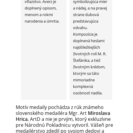
víťazstvo. Averz je
symbolizujúca mier
doplnený opisom,
a nádej, a na pravej
menom a rokmi
strane dubová
narodenia a úmrtia.
predstavujúca
odvahu.
Kompozícia je
doplnená heslami
najdôležitejších
životných rolí M. R.
Štefánika, a tiež
životným krédom,
ktorým sa táto
mimoriadne
komplexná
osobnosť riadila.
Motív medaily pochádza z rúk známeho
slovenského medailéra Mgr. Art
Miroslava
Hrica
, ArtD a nie je prvým, ktorý exkluzívne
pre Národnú Pokladnicu vytvoril. Vášeň pre
medailérstvo zdedil po svojom dedovi a