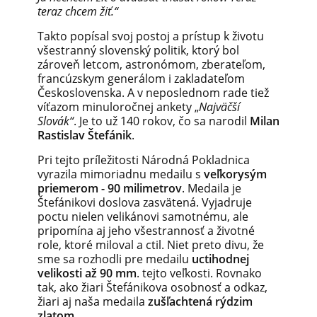
teraz chcem žiť.“
Takto popísal svoj postoj a prístup k životu
všestranný slovenský politik, ktorý bol
zároveň letcom, astronómom, zberateľom,
francúzskym generálom i zakladateľom
Československa. A v neposlednom rade tiež
víťazom minuloročnej ankety „
Najväčší
Slovák“
. Je to už 140 rokov, čo sa narodil
Milan
Rastislav Štefánik
.
Pri tejto príležitosti Národná Pokladnica
vyrazila mimoriadnu medailu s
veľkorysým
priemerom - 90 milimetrov
. Medaila je
Štefánikovi doslova zasvätená. Vyjadruje
poctu nielen velikánovi samotnému, ale
pripomína aj jeho všestrannosť a životné
role, ktoré miloval a ctil.
Niet preto divu, že
sme sa rozhodli pre medailu
uctihodnej
velikosti až 90 mm
. tejto veľkosti. Rovnako
tak, ako žiari Štefánikova osobnosť a odkaz,
žiari aj naša medaila
zušľachtená rýdzim
zlatom
.