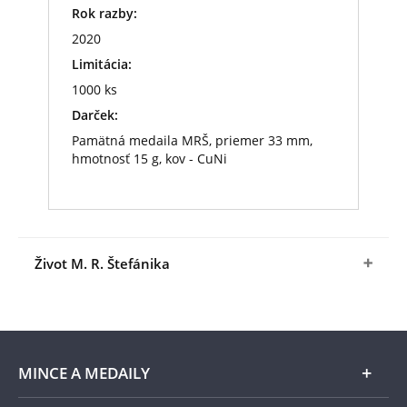
Rok razby:
2020
Limitácia:
1000 ks
Darček:
Pamätná medaila MRŠ, priemer 33 mm,
hmotnosť 15 g, kov - CuNi
Život M. R. Štefánika
Gen. PhDr.
Milan Rastislav Štefánik
(* 21. júl
1880, Košariská – † 4. máj 1919, Ivanka pri Dunaji)
bol slovenský astronóm, fotograf, vojenský letec,
brigádny generál ozbrojených síl Francúzska,
MINCE A MEDAILY
diplomat a politik. Mal najväčšiu zásluhu na
formovaní česko-slovenského zahraničného