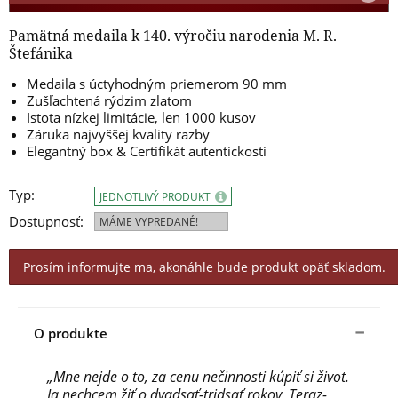
Pamätná medaila k 140. výročiu narodenia M. R.
Štefánika
Medaila s úctyhodným priemerom 90 mm
Zušľachtená rýdzim zlatom
Istota nízkej limitácie, len 1000 kusov
Záruka najvyššej kvality razby
Elegantný box & Certifikát autentickosti
Typ:
JEDNOTLIVÝ PRODUKT
Dostupnosť:
MÁME VYPREDANÉ!
Prosím informujte ma, akonáhle bude produkt opäť skladom.
O produkte
„Mne nejde o to, za cenu nečinnosti kúpiť si život.
Ja nechcem žiť o dvadsať-tridsať rokov. Teraz-