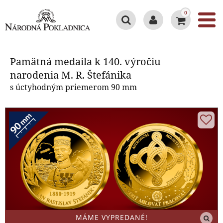
0
Pamätná medaila k 140. výročiu
narodenia M. R. Štefánika
Pamätná medaila k 140. výročiu
narodenia M. R. Štefánika
s úctyhodným priemerom 90 mm
MÁME VYPREDANÉ!