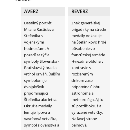
AVERZ
REVERZ
Detailný portrét
Znak generálskej
Milana Rastislava
brigadírky na strede
Štefánika s
medaily odkazuje
vojenskými
na Štefánikovo hrdé
hodnosťami. V
pôsobenie vo
pozadí sa týčia
francúzskej armáde.
symboly Slovenska -
Hviezdna obloha v
Bratislavský hrad a
kontraste s
vrchol Kriváň. Ďalším
rozžiareným
symbolom je
slnkom zase
dvojplošník
pripomína úlohu
pripomínajúci
astronóma a
Štefánika ako letca.
meteorológa. Aj tu
Okružie medaily
sú pozdĺž okružia
lemuje lipová a
vyrazené vetvičky.
vavrínová vetvička,
Na ľavej strane
symbol slovanstva a
palmová,