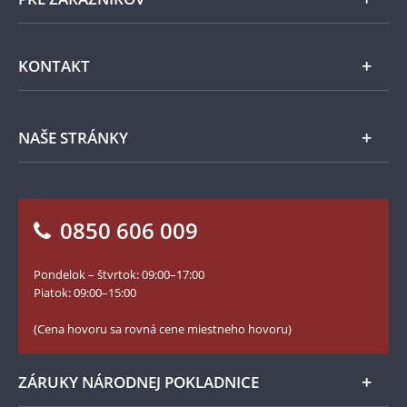
Pamätné medaily
Emisie NBS
Všeobecné obchodné podmienky
KONTAKT
Príslušenstvo
Ochrana osobných údajov
Spracovanie osobných údajov
Numizmatické novinky
Napíšte nám
NAŠE STRÁNKY
Ako objednať
Ako Vám môžeme pomôcť?
100. výročie vzniku Česko-Slovenska
Otázky a odpovede
Kontakt pre médiá
Blog Pokladnica mincí
Vrátenie tovaru - formulár
0850 606 009
Facebook Národnej Pokladnice
Slovník základných pojmov
Instagram Národnej Pokladnice
Pondelok – štvrtok: 09:00–17:00
Numizmatické novinky
YouTube Národnej Pokladnice
Piatok: 09:00–15:00
Zásady používania súborov cookie
(Cena hovoru sa rovná cene miestneho hovoru)
ZÁRUKY NÁRODNEJ POKLADNICE