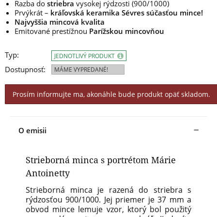
Razba do
striebra
vysokej rýdzosti (900/1000)
Prvýkrát –
kráľovská keramika Sévres súčasťou mince!
Najvyššia mincová kvalita
Emitované prestížnou
Parížskou mincovňou
Typ:
JEDNOTLIVÝ PRODUKT
Dostupnosť:
MÁME VYPREDANÉ!
Prosím informujte ma, akonáhle bude produkt opäť skladom.
O emisii
Strieborná minca s portrétom Márie
Antoinetty
Strieborná minca je razená do striebra s
rýdzosťou 900/1000. Jej priemer je 37 mm a
obvod mince lemuje vzor, ktorý bol použitý