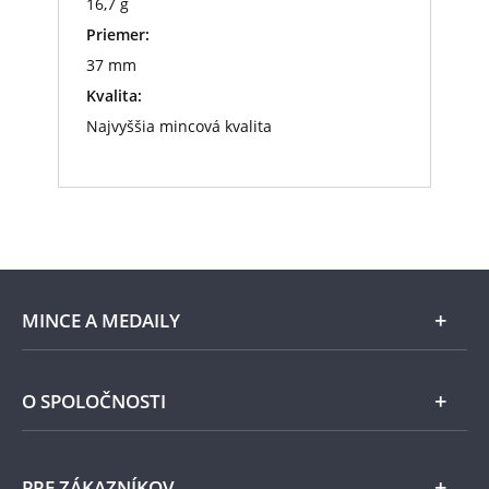
16,7 g
Priemer:
37 mm
Kvalita:
Najvyššia mincová kvalita
MINCE A MEDAILY
Len v Národnej Pokladnici
O SPOLOČNOSTI
Striebro
Národná Pokladnica
PRE ZÁKAZNÍKOV