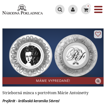
0
MÁME VYPREDANÉ!
Strieborná minca s portrétom Márie Antoinetty
Prvýkrát - kráľovská keramika Sévres!