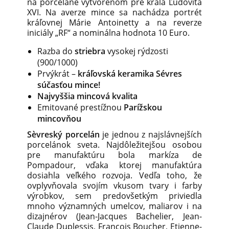
na porceláne vytvorenom pre kráľa Ľudovíta
XVI. Na averze mince sa nachádza portrét
kráľovnej Márie Antoinetty a na reverze
iniciály „RF“ a nominálna hodnota 10 Euro.
Razba do
striebra
vysokej rýdzosti
(900/1000)
Prvýkrát –
kráľovská keramika Sévres
súčasťou mince!
Najvyššia mincová kvalita
Emitované prestížnou
Parížskou
mincovňou
Sèvreský porcelán
je jednou z najslávnejších
porcelánok sveta. Najdôležitejšou osobou
pre manufaktúru bola markíza de
Pompadour, vďaka ktorej manufaktúra
dosiahla veľkého rozvoja. Vedľa toho, že
ovplyvňovala svojím vkusom tvary i farby
výrobkov, sem predovšetkým priviedla
mnoho významných umelcov, maliarov i na
dizajnérov (Jean-Jacques Bachelier, Jean-
Claude Duplessis, François Boucher, Etienne-