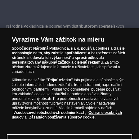
Bezpečné nákupy
Prvotriedny servis
Národná Pokladnica je popredným distribútorom zberateľských
mincí a pamätných medailí. Spoločnosť pôsobí na slovenskom trhu
Garancia najvyššej kvality
od roku 2010.
Vyrazíme Vám zážitok na mieru
Národná Pokladnica je oficiálnym distribútorom numizmatických
Iba originálne produkty
emisií z viac ako 50 krajín, vrátane známych mincovní a emitentov
Spoločnosť Národná Pokladnica, s r. o.
používa cookies a ďalšie
technológie na to, aby zaistila spoľahlivosť a bezpečnosť našich
ako je Britská kráľovská mincovňa, Kráľovská kanadská mincovňa,
stránok, sledovala ich výkonnosť a sprostredkovala
Parížska mincovňa, Nórska mincovňa, Fínska mincovňa alebo
personalizovaný nákupný zážitok a cielenú reklamu.
Za týmto
Austrálska mincovňa Perth. Spoločnosť svojim zákazníkom a
účelom zhromažďujeme informácie o užívateľoch, ich správaní a
zberateľom garantuje, že všetky produkty sú v originálnej a v
zariadeniach.
prvotriednej kvalite, čo je doložené aj priloženým Certifikátom
Kliknutím na tlačítko
"Prijať všetko"
toto prijímate a súhlasíte s tým,
autentickosti.
že tieto informácie budeme zdieľať s tretími stranami, napr. našimi
obchodnými partnermi. Pokiaľ toto odmietnete, budeme používať
len základné cookies a bohužiaľ nebudete dostávať žiadny
personalizovaný obsah. Pre podrobnosti a nastavenie vlastných
úprav zvoľte možnosť "Upraviť nastavenia". Svoje nastavenia
môžete kedykoľvek zmeniť. Viac informácií nájdete v našich
Všeobecných obchodných podmienkach
,
Ochrane osobných
údajov
a
Zásadách používania súborov cookie
.