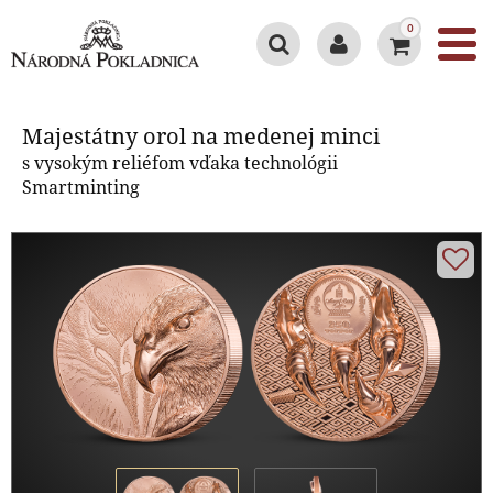
0
Majestátny orol na medenej minci
Majestátny orol na medenej minci
s vysokým reliéfom vďaka technológii
Smartminting