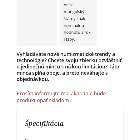
nesie
mongolský
štátny znak,
nominálnu
hodnotu a rok
razby.
Vyhľadávate
nové
numizmatické
trendy
a
technológie?
Chcete
svoju
zbierku
ozvláštniť
o
jedinečnú
mincu
s
nízkou
limitáciou
?
Táto
minca
spĺňa
oboje
,
a
preto
neváhajte
s
objednávkou
.
Prosím informujte ma, akonáhle bude
produkt opäť skladom.
Špecifikácia