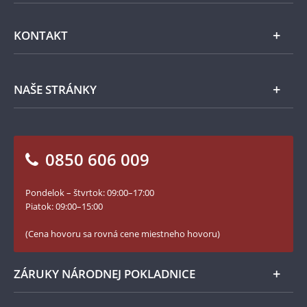
Emisie NBS
Všeobecné obchodné podmienky
KONTAKT
Príslušenstvo
Ochrana osobných údajov
Spracovanie osobných údajov
Numizmatické novinky
Napíšte nám
NAŠE STRÁNKY
Ako objednať
Ako Vám môžeme pomôcť?
100. výročie vzniku Česko-Slovenska
Otázky a odpovede
Kontakt pre médiá
Blog Pokladnica mincí
Vrátenie tovaru - formulár
0850 606 009
Facebook Národnej Pokladnice
Slovník základných pojmov
Instagram Národnej Pokladnice
Pondelok – štvrtok: 09:00–17:00
Numizmatické novinky
YouTube Národnej Pokladnice
Piatok: 09:00–15:00
Zásady používania súborov cookie
(Cena hovoru sa rovná cene miestneho hovoru)
ZÁRUKY NÁRODNEJ POKLADNICE