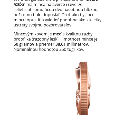
razba
"
má
minca
na
averze
i
reverze
reliéf
s
ohromujúcou
dvojnásobnou
hĺbkou
,
než
tomu bolo doposiaľ
. Orol
,
ako
by
chcel
mincu
opustiť
a
vyletieť
podobne ako
z klietky
ústrety
svojmu
pozorovateľovi
.
Mincovým
kovom
je
meď
s kvalitou
razby
prooflike
(
razobný
lesk
)
.
Hmotnosť
mince
je
50
gramov
a
priemer
38,61
milimetrov
.
Nominálnou hodnotou
250
tugrikov
.