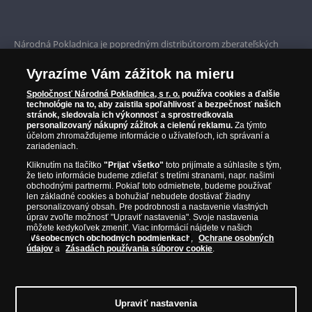
Bezpečné nákupy
Prvotriedny servis
Národná Pokladnica je popredným distribútorom zberateľských
mincí a pamätných medailí. Spoločnosť pôsobí na slovenskom trhu
Garancia najvyššej kvality
od roku 2010.
Vyrazíme Vám zážitok na mieru
Národná Pokladnica je oficiálnym distribútorom numizmatických
Iba originálne produkty
emisií z viac ako 50 krajín, vrátane známych mincovní a emitentov
Spoločnosť Národná Pokladnica, s r. o.
používa cookies a ďalšie
technológie na to, aby zaistila spoľahlivosť a bezpečnosť našich
ako je Britská kráľovská mincovňa, Kráľovská kanadská mincovňa,
stránok, sledovala ich výkonnosť a sprostredkovala
Parížska mincovňa, Nórska mincovňa, Fínska mincovňa alebo
personalizovaný nákupný zážitok a cielenú reklamu.
Za týmto
Austrálska mincovňa Perth. Spoločnosť svojim zákazníkom a
účelom zhromažďujeme informácie o užívateľoch, ich správaní a
zberateľom garantuje, že všetky produkty sú v originálnej a v
zariadeniach.
prvotriednej kvalite, čo je doložené aj priloženým Certifikátom
Kliknutím na tlačítko
"Prijať všetko"
toto prijímate a súhlasíte s tým,
autentickosti.
že tieto informácie budeme zdieľať s tretími stranami, napr. našimi
obchodnými partnermi. Pokiaľ toto odmietnete, budeme používať
len základné cookies a bohužiaľ nebudete dostávať žiadny
personalizovaný obsah. Pre podrobnosti a nastavenie vlastných
úprav zvoľte možnosť "Upraviť nastavenia". Svoje nastavenia
môžete kedykoľvek zmeniť. Viac informácií nájdete v našich
Všeobecných obchodných podmienkach
,
Ochrane osobných
údajov
a
Zásadách používania súborov cookie
.
Upraviť nastavenia