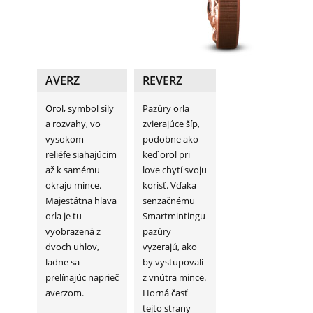
AVERZ
REVERZ
Orol
,
symbol sily
Pazúry orla
a rozvahy
,
vo
zvierajúce šíp,
vysokom
podobne ako
reliéfe
siahajúcim
keď orol pri
až
k
samému
love chytí svoju
okraju
mince
.
korisť. Vďaka
Majestátna
hlava
senzačnému
orla
je
tu
Smartmintingu
vyobrazená
z
pazúry
dvoch
uhlov
,
vyzerajú, ako
ladne
sa
by vystupovali
prelínajúc
naprieč
z vnútra mince.
averzom.
Horná časť
tejto strany