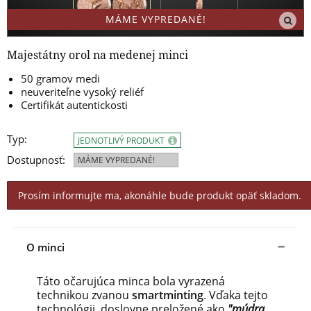
MÁME VYPREDANÉ!
Majestátny orol na medenej minci
50
gramov
medi
neuveriteľne
vysoký
reliéf
Certifikát
autentickosti
Typ:
JEDNOTLIVÝ PRODUKT
Dostupnosť:
MÁME VYPREDANÉ!
Prosím informujte ma, akonáhle bude produkt opäť skladom.
O minci
Táto
očarujúca
minca
bola
vyrazená
technikou
zvanou
smartminting
.
Vďaka tejto
technológii
,
doslovne
preložené ako
"
múdra